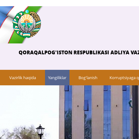
QORAQALPOG'ISTON RESPUBLIKASI ADLIYA VAZ
Vazirlik haqida
Yangiliklar
Bog'lanish
Korruptsiyaga q