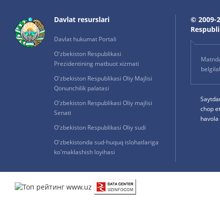
Davlat resurslari
© 2009-2
Respublik
Davlat hukumat Portali
O'zbekiston Respublikasi
Matnda 
Prezidentining matbuot xizmati
belgil
O'zbekiston Respublikasi Oliy Majlisi
Qonunchilik palatasi
Saytda
O'zbekiston Respublikasi Oliy majlisi
chop e
Senati
havola 
O'zbekiston Respublikasi Oliy sudi
O'zbekistonda sud-huquq islohatlariga
ko'maklashish loyihasi