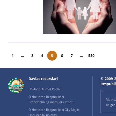
1
...
3
4
5
6
7
...
550
Davlat resurslari
© 2009-2
Respublik
Davlat hukumat Portali
O'zbekiston Respublikasi
Matnda 
Prezidentining matbuot xizmati
belgil
O'zbekiston Respublikasi Oliy Majlisi
Qonunchilik palatasi