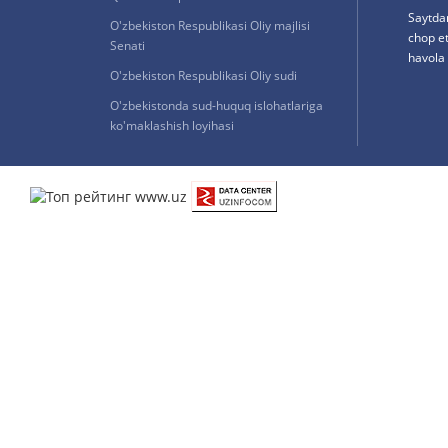
Saytda
O'zbekiston Respublikasi Oliy majlisi
chop e
Senati
havola 
O'zbekiston Respublikasi Oliy sudi
O'zbekistonda sud-huquq islohatlariga
ko'maklashish loyihasi