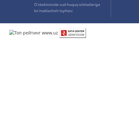
O'zbekistonda sud-huquq islohatlariga
ko'maklashish loyihasi