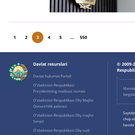
1
2
3
4
5
...
550
Davlat resurslari
© 2009-2
Respublik
Davlat hukumat Portali
O'zbekiston Respublikasi
Matnda 
Prezidentining matbuot xizmati
belgil
O'zbekiston Respublikasi Oliy Majlisi
Qonunchilik palatasi
Saytda
O'zbekiston Respublikasi Oliy majlisi
chop e
Senati
havola 
O'zbekiston Respublikasi Oliy sudi