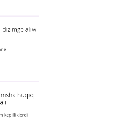
 dizimge alıw
áne
osımsha huqıq
alı
 kepilliklerdi