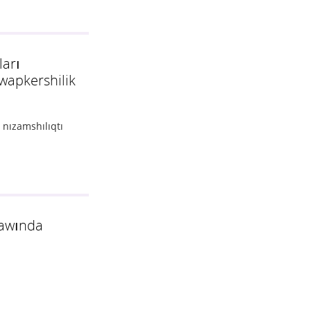
ları
wapkershilik
 nızamshılıqtı
ǵawında