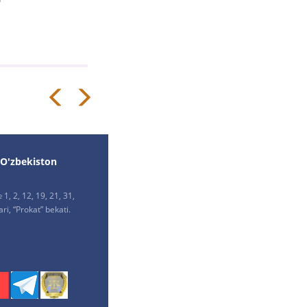
 O'zbekiston
1, 2, 12, 19, 21, 31,
ri, “Prokat” bekati.