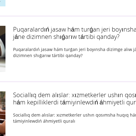
Puqaralardıń jasaw hám turǵan jeri boyınsha
jáne dizimnen shıǵarıw tártibi qanday?
Puqaralardıń jasaw hám turǵan jeri boyınsha dizimge alıw j
dizimnen shıǵarıw tártibi qanday?
Sociallıq dem alıslar: xızmetkerler ushın q
hám kepilliklerdi támiyinlewdiń áhmiyetli qur
Sociallıq dem alıslar: xızmetkerler ushın qosımsha huqıq hám
támiyinlewdiń áhmiyetli quralı