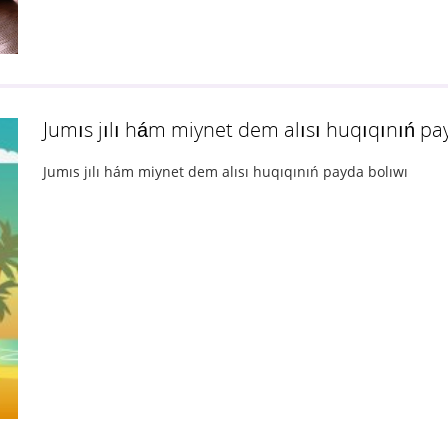
Jumıs jılı hám miynet dem alısı huqıqınıń pa
Jumıs jılı hám miynet dem alısı huqıqınıń payda bolıwı