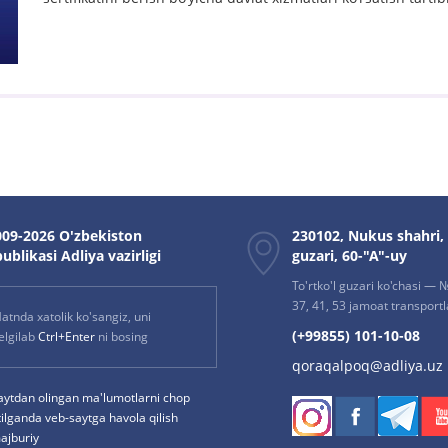
09-2026 O'zbekiston
230102, Nukus shahri,
ublikasi Adliya vazirligi
guzari, 60-"A"-uy
To'rtko'l guzari ko'chasi — № 
37, 41, 53 jamoat transportla
atnda xatolik ko'sangiz, uni
(+99855) 101-10-08
elgilab
Ctrl+Enter
ni bosing
qoraqalpoq@adliya.uz
aytdan olingan ma'lumotlarni chop
tilganda veb-saytga havola qilish
ajburiy