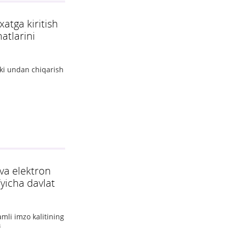
tga kiritish
atlarini
ki undan chiqarish
 va elektron
‘yicha davlat
amli imzo kalitining
i