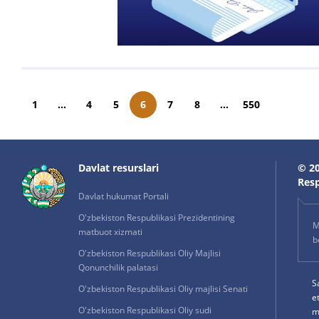
1
...
4
5
6
7
8
...
550
Davlat resurslari
© 20
Resp
Davlat hukumat Portali
O'zbekiston Respublikasi Prezidentining
M
matbuot xizmati
b
O'zbekiston Respublikasi Oliy Majlisi
Qonunchilik palatasi
S
O'zbekiston Respublikasi Oliy majlisi Senati
e
O'zbekiston Respublikasi Oliy sudi
m