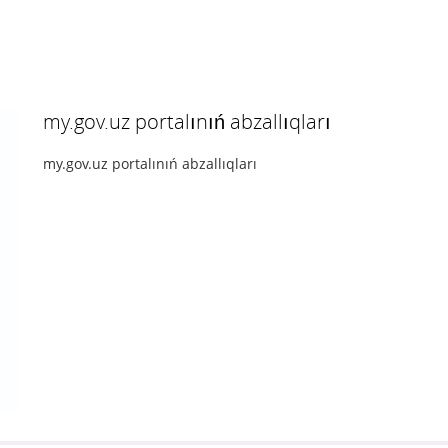
my.gov.uz portalınıń abzallıqları
my.gov.uz portalınıń abzallıqları