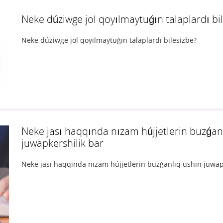
Neke dúziwge jol qoyılmaytuǵın talaplardı bi
Neke dúziwge jol qoyılmaytuǵın talaplardı bilesizbe?
Neke jası haqqında nızam hújjetlerin buzǵan
juwapkershilik bar
Neke jası haqqında nızam hújjetlerin buzǵanlıq ushın juwap