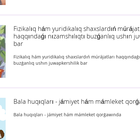
Fizikalıq hám yuridikalıq shaxslardıń múrájat
haqqındaǵı nızamshılıqtı buzǵanlıq ushın ju
bar
Fizikalıq hám yuridikalıq shaxslardıń múrájatları haqqındaǵı
buzǵanlıq ushın juwapkershilik bar
Bala huqıqları - jámiyet hám mámleket qor
Bala huqıqları - jámiyet hám mámleket qorǵawında