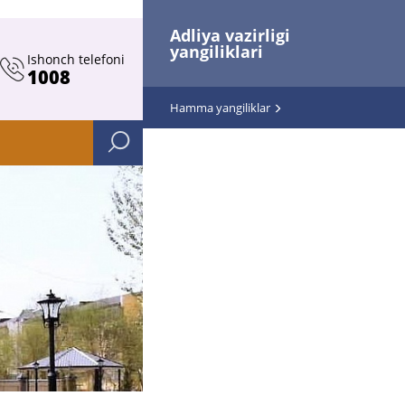
Adliya vazirligi
yangiliklari
Ishonch telefoni
1008
Hamma yangiliklar