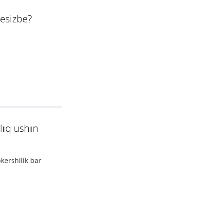
lesizbe?
lıq ushın
kershilik bar