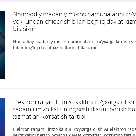
Nomoddiy madaniy meros namunalarini ro‘yxa
yoki undan chiqarish bilan bog‘liq davlat xizm
bilasizmi
Nomoddiy madaniy meros namunalarini ro‘yxatga kiritish yo
bilan bog‘liq davlat xizmatlarini bilasizmi
Elektron raqamli imzo kalitini ro‘yxatga olish
raqamli imzo kalitining sertifikatini berish bo
xizmatlari ko‘rsatish tartibi
Elektron raqamli imzo kalitini ro‘yxatga olish va elektron raq
sertifikatini berish bo‘yicha davlat xizmatlari ko‘rsatish tartib