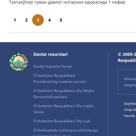
Тахтакўпир туман давлат нотариал идорасида 1 нафар
1
2
3
4
5
Davlat resurslari
© 2009-2
Respublik
Davlat hukumat Portali
O'zbekiston Respublikasi
Matnda 
Prezidentining matbuot xizmati
belgil
O'zbekiston Respublikasi Oliy Majlisi
Qonunchilik palatasi
Saytda
O'zbekiston Respublikasi Oliy majlisi
chop e
Senati
havola 
O'zbekiston Respublikasi Oliy sudi
O'zbekistonda sud-huquq islohatlariga