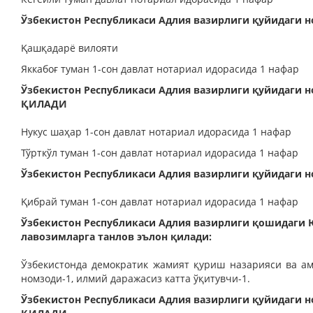
Ўзбекистон Республикаси Адлия вазирлиги қуйидаг
Қашқадарё вилояти
Яккабоғ туман 1-сон давлат нотариал идорасида 1 нафар
Ўзбекистон Республикаси Адлия вазирлиги қуйидаги
ҚИЛАДИ
Нукус шаҳар 1-сон давлат нотариал идорасида 1 нафар
Тўрткўл туман 1-сон давлат нотариал идорасида 1 нафар
Ўзбекистон Республикаси Адлия вазирлиги қуйидаг
Қибрай туман 1-сон давлат нотариал идорасида 1 нафар
Ўзбекистон Республикаси Адлия вазирлиги қошидаги
лавозимларга танлов эълон қилади:
Ўзбекистонда демократик жамият қуриш назарияси ва ама
номзоди-1, илмий даражасиз катта ўқитувчи-1.
Ўзбекистон Республикаси Адлия вазирлиги қуйидаги