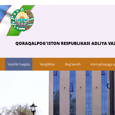
QORAQALPOG'ISTON RESPUBLIKASI ADLIYA VAZ
Vazirlik haqida
Yangiliklar
Bog'lanish
Korruptsiyaga q