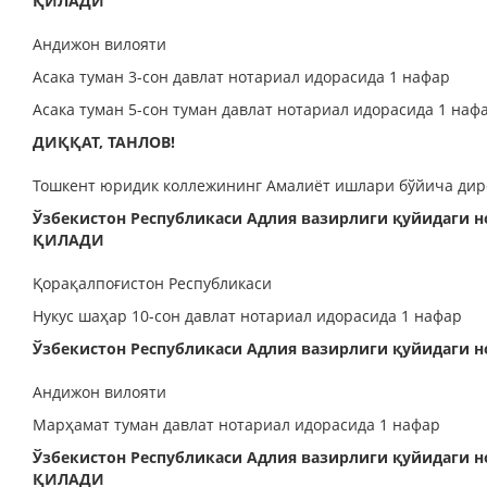
ҚИЛАДИ
Андижон вилояти
Асака туман 3-сон давлат нотариал идорасида 1 нафар
Асака туман 5-сон туман давлат нотариал идорасида 1 наф
ДИҚҚАТ, ТАНЛОВ!
Тошкент юридик коллежининг Амалиёт ишлари бўйича дире
Ўзбекистон Республикаси Адлия вазирлиги қуйидаги
ҚИЛАДИ
Қорақалпоғистон Республикаси
Нукус шаҳар 10-сон давлат нотариал идорасида 1 нафар
Ўзбекистон Республикаси Адлия вазирлиги қуйидаг
Андижон вилояти
Марҳамат туман давлат нотариал идорасида 1 нафар
Ўзбекистон Республикаси Адлия вазирлиги қуйидаги
ҚИЛАДИ