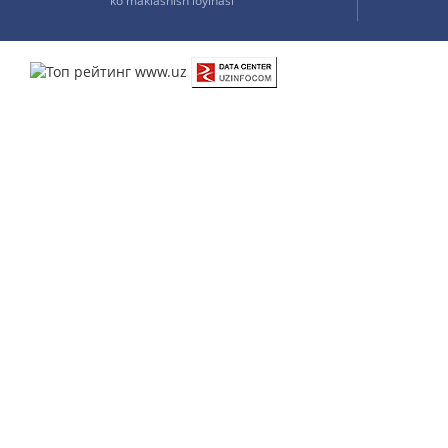
ko'maklashish loyihasi