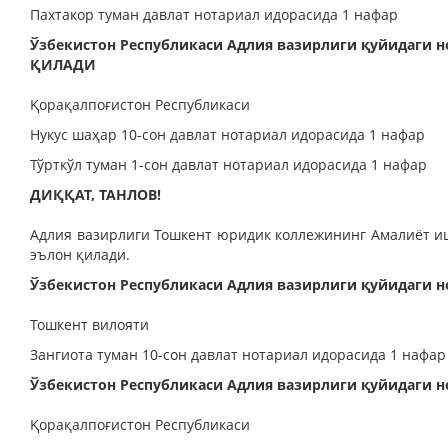
Пахтакор туман давлат нотариал идорасида 1 нафар
Ўзбекистон Республикаси Адлия вазирлиги қуйидаги
ҚИЛАДИ
Қорақалпоғистон Республикаси
Нукус шаҳар 10-сон давлат нотариал идорасида 1 нафар
Тўрткўл туман 1-сон давлат нотариал идорасида 1 нафар
ДИҚҚАТ, ТАНЛОВ!
Адлия вазирлиги Тошкент юридик коллежининг Амалиёт и
эълон қилади.
Ўзбекистон Республикаси Адлия вазирлиги қуйидаг
Тошкент вилояти
Зангиота туман 10-сон давлат нотариал идорасида 1 нафар
Ўзбекистон Республикаси Адлия вазирлиги қуйидаг
Қорақалпоғистон Республикаси