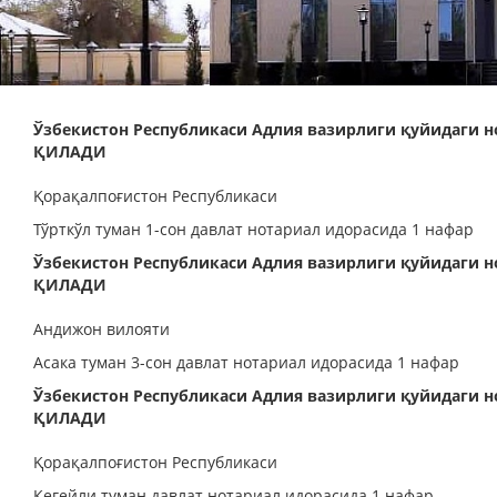
Ўзбекистон Республикаси Адлия вазирлиги қуйидаги
ҚИЛАДИ
Қорақалпоғистон Республикаси
Тўрткўл туман 1-сон давлат нотариал идорасида 1 нафар
Ўзбекистон Республикаси Адлия вазирлиги қуйидаги
ҚИЛАДИ
Андижон вилояти
Асака туман 3-сон давлат нотариал идорасида 1 нафар
Ўзбекистон Республикаси Адлия вазирлиги қуйидаги
ҚИЛАДИ
Қорақалпоғистон Республикаси
Кегейли туман давлат нотариал идорасида 1 нафар