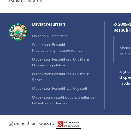
Рўйҳатга қайтиш
Davlat resurslari
© 2009-2
Respublik
Davlat hukumat Portali
O'zbekiston Respublikasi
Matnda 
Prezidentining matbuot xizmati
belgil
O'zbekiston Respublikasi Oliy Majlisi
Qonunchilik palatasi
Saytda
O'zbekiston Respublikasi Oliy majlisi
chop e
Senati
havola 
O'zbekiston Respublikasi Oliy sudi
O'zbekistonda sud-huquq islohatlariga
ko'maklashish loyihasi