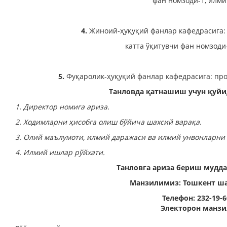
фан номзоди-1, илми
4.
Жиноий-ҳуқуқий фанлар кафедрасига: п
катта ўқитувчи фан номзоди-
5.
Фуқаролик-ҳуқуқий фанлар кафедрасига: проф
Танловда қатнашиш учун қуйи
1. Директор номига ариза.
2. Ходимларни ҳисобга олиш бўйича шахсий варақа.
3. Олий маълумоти, илмий даражаси ва илмий унвонларни
4. Илмий ишлар рўйхати.
Танловга ариза бериш мудда
Манзилимиз: Тошкент шаҳ
Т
елефон: 232-19-6
Электорон манзи