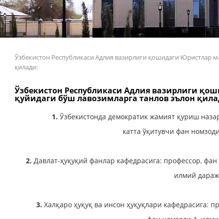
Ўзбекистон Республикаси Адлия вазирлиги қошидаги Юристлар 
қилади:
Ўзбекистон Республикаси Адлия вазирлиги қ
қуйидаги бўш лавозимларга танлов эълон қила
1.
Ўзбекистонда демократик жамият қуриш назар
катта ўқитувчи фан номзоди
2.
Давлат-ҳуқуқий фанлар кафедрасига: профессор, фан д
илмий даража
3.
Халқаро ҳуқуқ ва инсон ҳуқуқлари кафедрасига: про