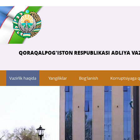
QORAQALPOG'ISTON RESPUBLIKASI ADLIYA VAZ
Vazirlik haqida
Yangiliklar
Bog'lanish
Korruptsiyaga q