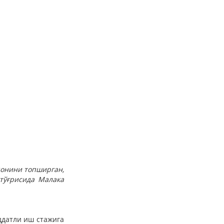
ҳонини топширган,
тўғрисида Малака
ддатли иш стажига