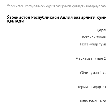
Ўзбекистон Республикаси Адлия вазирлиги қуйидаги нотариус
Ўзбекистон Республикаси Адлия вазирлиги қу
ҚИЛАДИ
Қора
Кегейли туман
Тахтакўпир тум
Марҳамат туман 2
Уйчи туман 1-с
Термиз шаҳар 7-
Хива туман 1-с