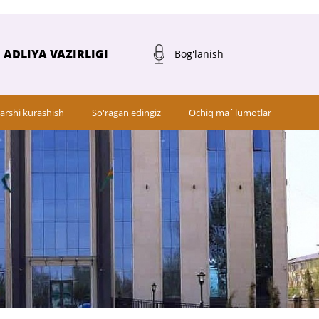
ADLIYA VAZIRLIGI
Bog'lanish
arshi kurashish
So'ragan edingiz
Ochiq ma`lumotlar