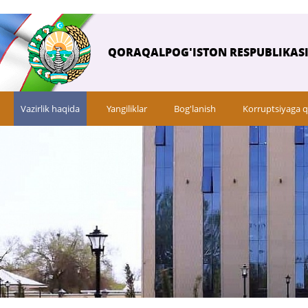
QORAQALPOG'ISTON RESPUBLIKASI 
Vazirlik haqida
Yangiliklar
Bog'lanish
Korruptsiyaga q