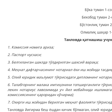
Бўка туман 1-с
Бекобод туман 2-
Бўстонлиқ туман 2
Олмалиқ шаҳар 1-
Танловда қатнашиш учун
1. Комиссия номига ариза;
2. Паспорт нусхаси;
3. Белгиланган шаклда тўлдирилган шахсий варақа;
4. Меҳнат дафтарчасининг нотариал ёки иш жойида тасдиқ
5. Олий юридик маълумот тўғрисидаги дипломнинг нотариа
6. Талабгорнинг малака имтиҳонини топширганлиги тўғри
лекин нотариус лавозимида уч йил мобайнида ишламага
комиссиясининг қа­роридан кўчирма);
7. Охирги иш жойидан берилган меҳнат фаолияти тўғрисид
Танловда йигирма беш ёш­дан кичик бўлмаган, олий юриди