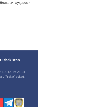
убликаси фуқароси
 O'zbekiston
1, 2, 12, 19, 21, 31,
ri, “Prokat” bekati.