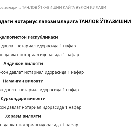
 лавозимларига ТАНЛОВ ЎТКАЗИШНИ ҚАЙТА ЭЪЛОН ҚИЛАДИ
йидаги нотариус лавозимларига ТАНЛОВ ЎТКАЗИШН
қалпоғистон Республикаси
 давлат нотариал идорасида 1 нафар
ан давлат нотариал идорасида 1 нафар
Андижон вилояти
-сон давлат нотариал идорасида 1 нафар
Наманган вилояти
он давлат нотариал идорасида 1 нафар
Сурхондарё вилояти
сон давлат нотариал идорасида 1 нафар
Хоразм вилояти
он давлат нотариал идорасида 1 нафар