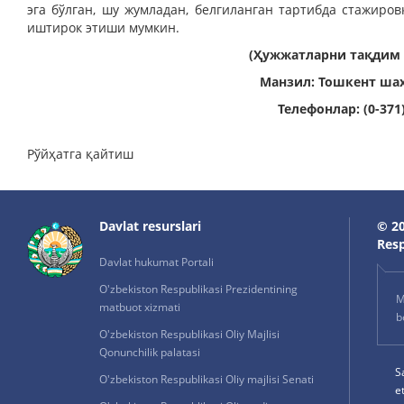
эга бўлган, шу жумладан, белгиланган тартибда стажиро
иштирок этиши мумкин.
(Ҳужжатларни тақдим 
Манзил: Тошкент ша
Телефонлар: (0-371) 
Рўйҳатга қайтиш
Davlat resurslari
© 20
Resp
Davlat hukumat Portali
O'zbekiston Respublikasi Prezidentining
M
matbuot xizmati
b
O'zbekiston Respublikasi Oliy Majlisi
Qonunchilik palatasi
S
O'zbekiston Respublikasi Oliy majlisi Senati
e