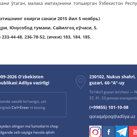
вкани ўтаган, малака имтиҳонини топширган Ўзбекистон Респ
этишнинг охирги санаси 2015 йил
5 ноябрь)
ҳри,
Юнусобод тумани, Cайилгоҳ кўчаси, 5.
233-44-48, 236-78-52, (ички) 183, 184, 185.
09-2026 O'zbekiston
230102, Nukus shahri,
ublikasi Adliya vazirligi
guzari, 60-"A"-uy
To'rtko'l guzari ko'chasi — № 
37, 41, 53 jamoat transportla
atnda xatolik ko'sangiz, uni
(+99855) 101-10-08
elgilab
Ctrl+Enter
ni bosing
qoraqalpoq@adliya.uz
aytdan olingan ma'lumotlarni chop
tilganda veb-saytga havola qilish