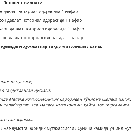
Тошкент вилояти
он давлат нотариал идорасида 1 нафар
сон давлат нотариал идорасида 1 нафар
-сон давлат нотариал идорасида 1 нафар
сон давлат нотариал идорасида 1 нафар
 қуйидаги ҳужжатлар тақдим этилиши лозим:
ланган нусхаси;
л тасдиқланган нусхаси;
сида Малака комиссиясининг қароридан кў­чирма (малака имти
н талабгорлар эса малака имтиҳонини қайта топширганлиги 
аги тавсифнома.
к маълумотга, юридик мутахассислик бўйича камида уч йил му