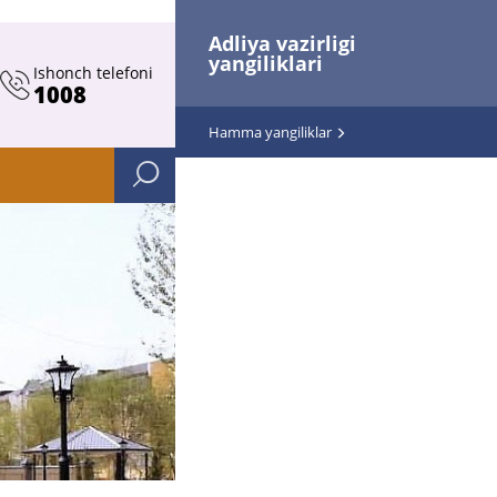
Adliya vazirligi
yangiliklari
Ishonch telefoni
1008
Hamma yangiliklar