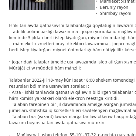
• Mámleket xızmetle
• Beruniy rayonı
• Shımbay rayonı
Ishki tańlawda qatnasıwshı talabanlarǵa qoyılatuǵın lawazım b
- ádillik bólimi baslıǵı lawazımına - joqarı yuridikalıq maǵlı
keminde 3 jıldan berli islep kiyatırǵan, miynet ónimdarlıǵı hám 
- mámleket xızmetleri orayı direktorı lawazımına - joqarı ma
berli islep kiyatırǵan, miynet ónimdarlıǵı hám nátiyjelilik kórse
• Joqarıdaǵı talaplar ámelde usı lawazımda islep atirǵan xızme
Múráját etiw múddeti hám mánzili:
Talabanlar 2022-jıl 18-may kúni saat 18:00 shekem tómendegi h
resursları bólimine usınıwları soraladı :
- Arza - ishki tańlawda qatnasıw qálewin bildirgen talabanla
hám komissiya xatkeri olardı elektron reestrǵa kiritidi.
- Talaban tárepinen bir jıl dawamında ámelge asırǵan jumısları
jumısları, statistikalıq kórsetkishleri sawlelengen maǵlıwmatlar
- Talaban bos (vakant) lawazımlarǵa tańlaw ótkeriw haqqında
lawazım boyınsha tańlawda qatnasıwı múmkin.
- Maǵlıwmat ushın telefon, 55-101-97-32, e-pochta qaraqalp