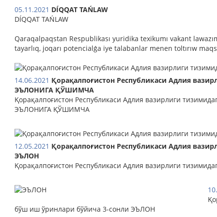
05.11.2021
DÍQQAT TAŃLAW
DÍQQAT TAŃLAW
Qaraqalpaqstan Respublikası yuridika texikumı vakant lawazım
tayarlıq, joqarı potencialǵa iye talabanlar menen toltırıw ma
14.06.2021
Қорақалпоғистон Республикаси Адлия вазир
ЭЪЛОНИГА ҚЎШИМЧА
Қорақалпоғистон Республикаси Адлия вазирлиги тизимида
ЭЪЛОНИГА ҚЎШИМЧА
12.05.2021
Қорақалпоғистон Республикаси Адлия вазир
ЭЪЛОН
Қорақалпоғистон Республикаси Адлия вазирлиги тизимид
10
Қо
бўш иш ўринлари бўйича 3-сонли ЭЪЛОН