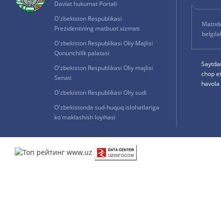
Davlat hukumat Portali
O'zbekiston Respublikasi
Matnda 
Prezidentining matbuot xizmati
belgil
O'zbekiston Respublikasi Oliy Majlisi
Qonunchilik palatasi
Saytda
O'zbekiston Respublikasi Oliy majlisi
chop e
Senati
havola 
O'zbekiston Respublikasi Oliy sudi
O'zbekistonda sud-huquq islohatlariga
ko'maklashish loyihasi