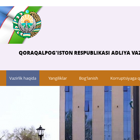
QORAQALPOG'ISTON RESPUBLIKASI ADLIYA VAZ
Vazirlik haqida
Yangiliklar
Bog'lanish
Korruptsiyaga q