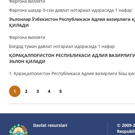
Фарғона вилояти
Фарғона шаҳар 9-сон давлат нотариал идорасида 1 нафар
Эълонлар Ўзбекистон Республикаси Адлия вазирлиги
ҚИЛАДИ
Фарғона вилояти
Боғдод туман давлат нотариал идорасида 1 нафар
ҚОРАҚАЛПОҒИСТОН РЕСПУБЛИКАСИ АДЛИЯ ВАЗИРЛИГ
ЭЪЛОН ҚИЛАДИ
1. Қорақалпоғистон Республикаси Адлия вазирлиги бош ҳи
1
2
3
4
5
Davlat resurslari
© 2009-2
Respublik