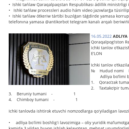
• Ishki tańlaw Qaraqalpaqstan Respublikası ádillik ministrligi 
• Ishki tańlaw processleri audio hám video jazıwlarǵa túsirilip
• Ishki tańlaw ótkeriw tártibi buzılǵan táǵdirde yamasa korrupc
telefonına yamasa @antikorbot telegram kanalı arqalı beriwi
16.05.2022
ADLIYA
Qoraqalpog‘iston Re
ichki tanlov o‘tkazish
E’LON
Ichki tanlov o‘tkazi
№ Hudud nomi L
Adliya bo‘limi bos
1. Qorao‘zak
2. Taxtako‘pi
3. Beruniy tumani - 1
4. Chimboy tumani - 1
Ichki tanlovda ishtirok etuvchi nomzodlarga qoʻyiladigan lavoz
• adliya boʻlimi boshligʻi lavozimiga – oliy yuridik maʼlumotg
kamida 3 yildan buyon ishlab kelayotgan, mehnat unumdorligi v