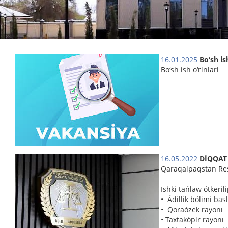
16.01.2025
Bo‘sh ish
Bo‘sh ish o‘rinlari
16.05.2022
DÍQQAT
Qaraqalpaqstan Resp
Ishki tańlaw ótkeril
• Ádillik bólimi bas
• Qoraózek rayonı
• Taxtakópir rayonı