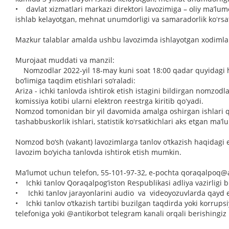
• davlat xizmatlari markazi direktori lavozimiga – oliy maʼlu
ishlab kelayotgan, mehnat unumdorligi va samaradorlik koʻrsat
Mazkur talablar amalda ushbu lavozimda ishlayotgan xodimlar
Murojaat muddati va manzil:
Nomzodlar 2022-yil 18-may kuni soat 18:00 qadar quyidagi huj
bo‘limiga taqdim etishlari so‘raladi:
Ariza - ichki tanlovda ishtirok etish istagini bildirgan nomzod
komissiya kotibi ularni elektron reestrga kiritib qoʻyadi.
Nomzod tomonidan bir yil davomida amalga oshirgan ishlari qonu
tashabbuskorlik ishlari, statistik koʻrsatkichlari aks etgan ma’l
Nomzod bo‘sh (vakant) lavozimlarga tanlov o‘tkazish haqidagi e
lavozim bo‘yicha tanlovda ishtirok etish mumkin.
Ma’lumot uchun telefon, 55-101-97-32, e-pochta
qoraqalpoq@a
• Ichki tanlov Qoraqalpog‘iston Respublikasi adliya vazirligi bi
• Ichki tanlov jarayonlarini audio va videoyozuvlarda qayd et
• Ichki tanlov o‘tkazish tartibi buzilgan taqdirda yoki korrupsi
telefoniga yoki @antikorbot telegram kanali orqali berishingi