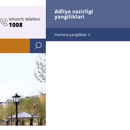
Adliya vazirligi
yangiliklari
Ishonch telefoni
1008
Hamma yangiliklar