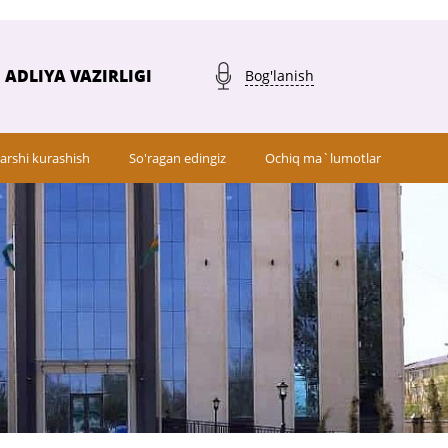
ADLIYA VAZIRLIGI
Bog'lanish
arshi kurashish
So'ragan edingiz
Ochiq ma`lumotlar