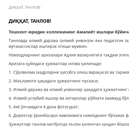
ДИҚҚАТ, ТАНЛОВ!
ДИҚҚАТ, ТАНЛОВ!
Тошкент юридик коллежининг Амалиёт ишлари бўйича 
Танловда илмий даража (илмий унвон)ли ёки педагогик (
мутахассислар иштирок этиши мумкин.
Номзодларнинг аризалари Адлия вазирлигига тақдим этил
Аризага қуйидаги ҳужжатлар илова қилинади:
1. Сўровнома (кадрларни ҳисобга олиш варақаси) ва таржи
2. Маълумоти ҳақидаги ҳужжатнинг нусхаси;
3. Илмий даража ва илмий унвонлар ҳақидаги ҳужжатнинг н
4. Илмий-услубий ишлар ва ихтиролар рўйхати (мавжуд бўлс
5. 4х6 ўлчамдаги 4 дона фотосурат;
6. Директор ўринбосари лавозимига номзоднинг бўлажак ф
Ҳужжатлар танлов матбуотда эълон қилинган кундан бошла