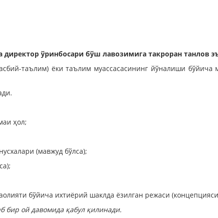
директор ўринбосари бўш лавозимига такроран танлов эъ
касбий-таълим) ёки таълим муассасасининг йўналиши бўйича 
ади.
маи ҳол;
усхалари (мавжуд бўлса);
а);
аолияти бўйича ихтиёрий шаклда ёзилган режаси (концепцияси
б бир ой давомида қабул қилинади.