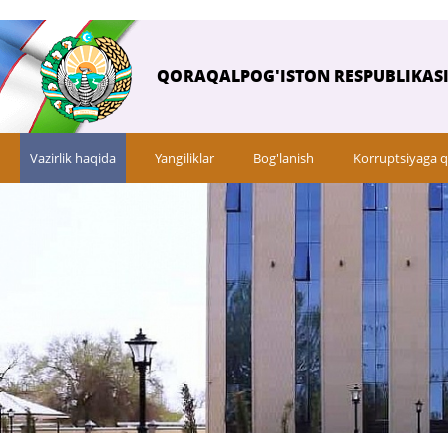
QORAQALPOG'ISTON RESPUBLIKASI 
Vazirlik haqida
Yangiliklar
Bog'lanish
Korruptsiyaga q