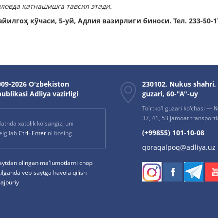
ловда қатнашишга тавсия этади.
айилгоҳ кўчаси, 5-уй, Адлия вазирлиги биноси. Тел. 233-50-
09-2026 O'zbekiston
230102, Nukus shahri,
ublikasi Adliya vazirligi
guzari, 60-"A"-uy
To'rtko'l guzari ko'chasi — № 
37, 41, 53 jamoat transportla
atnda xatolik ko'sangiz, uni
(+99855) 101-10-08
elgilab
Ctrl+Enter
ni bosing
qoraqalpoq@adliya.uz
aytdan olingan ma'lumotlarni chop
tilganda veb-saytga havola qilish
ajburiy