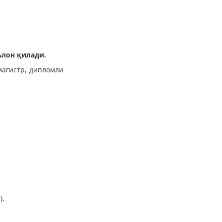
лон қилади.
магистр, дипломли
).