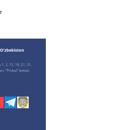
17
 O'zbekiston
1, 2, 12, 19, 21, 31,
ri, “Prokat” bekati.