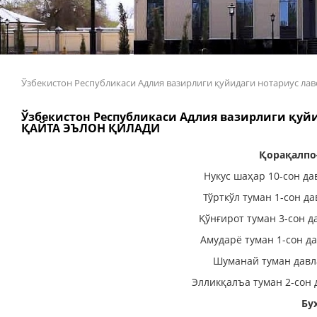
Ўзбекистон Республикаси Адлия вазирлиги қуйидаги нотариус
Ўзбекистон Республикаси Адлия вазирлиги қу
ҚАЙТА ЭЪЛОН ҚИЛАДИ
Қорақалпо
Нукус шаҳар 10-сон да
Тўрткўл туман 1-сон д
Қўнғирот туман 3-сон д
Амударё туман 1-сон д
Шуманай туман давл
Элликқалъа туман 2-сон 
Бу