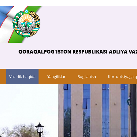
QORAQALPOG'ISTON RESPUBLIKASI ADLIYA VAZ
Vazirlik haqida
Yangiliklar
Bog'lanish
Korruptsiyaga q