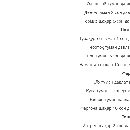
Олтинсой туман давл
Денов туман 2-сон да
Термиз шаҳар 6-сон да
Нам
Тўрақўрғон туман 1-сон 
Чортоқ туман давла
Поп туман 2-сон дав
Наманган шаҳар 10-сон 
Фар
Сўх туман давлат
Қува туман 1-сон дав
Ёзёвон туман давла
Фарғона шаҳар 10-сон д
Тош
Ангрен шаҳар 2-сон да