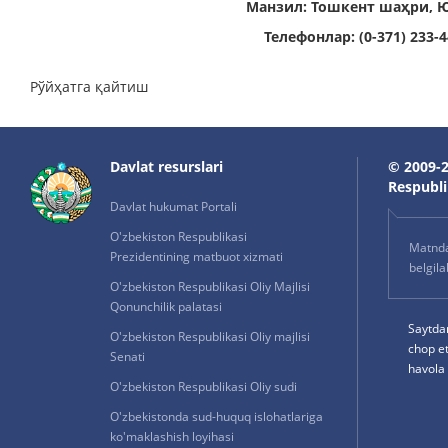
Манзил: Тошкент шаҳри,
Ю
Телефонлар: (0-371) 233-44
Рўйҳатга қайтиш
Davlat resurslari
© 2009-2
Respublik
Davlat hukumat Portali
O'zbekiston Respublikasi
Matnda 
Prezidentining matbuot xizmati
belgil
O'zbekiston Respublikasi Oliy Majlisi
Qonunchilik palatasi
Saytda
O'zbekiston Respublikasi Oliy majlisi
chop e
Senati
havola 
O'zbekiston Respublikasi Oliy sudi
O'zbekistonda sud-huquq islohatlariga
ko'maklashish loyihasi