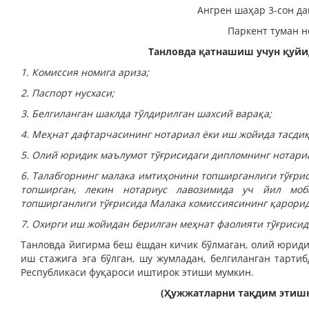
Ангрен шаҳар 3-сон да
Паркент туман н
Танловда қатнашиш учун қуйи
1. Комиссия номига ариза;
2. Паспорт нусхаси;
3. Белгиланган шаклда тўлдирилган шахсий варақа;
4. Меҳнат дафтарчасининг нотариал ёки иш жойида тасдиқ
5. Олий юридик маълумот тўғрисидаги дипломнинг нотариа
6. Талабгорнинг малака имтиҳонини топширганлиги тўғри
топширган, лекин нотариус лавозимида уч йил моб
топширганлиги тўғрисида Малака комиссиясининг қа­рорид
7. Охирги иш жойидан берилган меҳнат фаолияти тўғрисид
Танловда йигирма беш ёш­дан кичик бўлмаган, олий юриди
иш стажига эга бўлган, шу жумладан, белгиланган тарти
Республикаси фуқароси иштирок этиши мумкин.
(Ҳужжатларни тақдим этишн