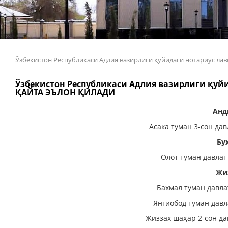
Ўзбекистон Республикаси Адлия вазирлиги қуйидаги нотариус
Ўзбекистон Республикаси Адлия вазирлиги қу
ҚАЙТА ЭЪЛОН ҚИЛАДИ
Анд
Асака туман 3-сон да
Бу
Олот туман давлат
Жи
Бахмал туман давла
Янгиобод туман давл
Жиззах шаҳар 2-сон да