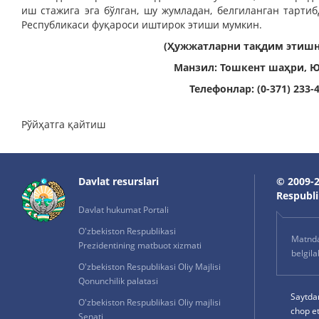
иш стажига эга бўлган, шу жумладан, белгиланган тарти
Республикаси фуқароси иштирок этиши мумкин.
(Ҳужжатларни тақдим этишн
Манзил: Тошкент шаҳри, Ю
Телефонлар: (0-371) 233-
Рўйҳатга қайтиш
Davlat resurslari
© 2009-2
Respublik
Davlat hukumat Portali
O'zbekiston Respublikasi
Matnda 
Prezidentining matbuot xizmati
belgil
O'zbekiston Respublikasi Oliy Majlisi
Qonunchilik palatasi
Saytda
O'zbekiston Respublikasi Oliy majlisi
chop e
Senati