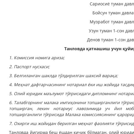
Сариосиё туман давл
Бойсун туман давла
Музработ туман давл
Узун туман 1-сон дав
Денов туман 1-сон да
Танловда қатнашиш учун қуйи
1. Комиссия номига ариза;
2. Паспорт нусхаси;
3. Белгиланган шаклда тўлдирилган шахсий варақа;
4. Меҳнат дафтарчасининг нотариал ёки иш жойида тасдиқ
5. Олий юридик маълумот тўғрисидаги дипломнинг нотариа
6. Талабгорнинг малака имтиҳонини топширганлиги тўғри
топширган, лекин нотариус лавозимида уч йил моб
топширганлиги тўғрисида Малака комиссиясининг қа­рорид
7. Охирги иш жойидан берилган меҳнат фаолияти тўғрисид
Танловда йигирма беш ёш­дан кичик бўлмаган, олий юриди