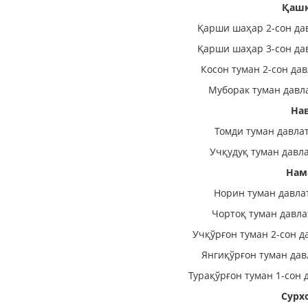
Қашқ
Қарши шаҳар 2-сон да
Қарши шаҳар 3-сон да
Косон туман 2-сон да
Муборак туман давл
На
Томди туман давла
Учқудуқ туман давл
Нам
Норин туман давла
Чортоқ туман давла
Учқўрғон туман 2-сон д
Янгиқўрғон туман дав
Турақўрғон туман 1-сон 
Сурх