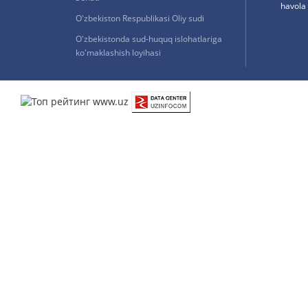
havola 
O'zbekiston Respublikasi Oliy sudi
O'zbekistonda sud-huquq islohatlariga
ko'maklashish loyihasi