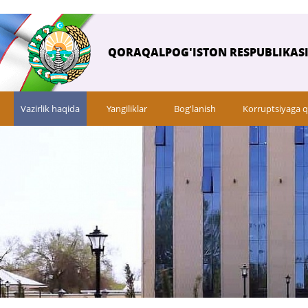
QORAQALPOG'ISTON RESPUBLIKASI 
Vazirlik haqida
Yangiliklar
Bog'lanish
Korruptsiyaga q