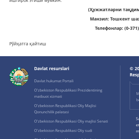
иштирок этиши мумкин.
(Ҳужжатларни тақдим
Манзил: Тошкент ша
Телефонлар: (0-371) 
Рўйҳатга қайтиш
Davlat resurslari
© 20
Resp
Davlat hukumat Portali
O'zbekiston Respublikasi Prezidentining
M
matbuot xizmati
b
O'zbekiston Respublikasi Oliy Majlisi
Qonunchilik palatasi
S
O'zbekiston Respublikasi Oliy majlisi Senati
e
O'zbekiston Respublikasi Oliy sudi
m