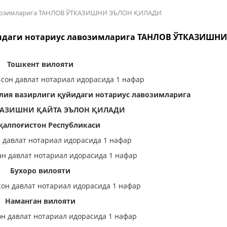
 лавозимларига ТАНЛОВ ЎТКАЗИШНИ ЭЪЛОН ҚИЛАДИ
йидаги нотариус лавозимларига ТАНЛОВ ЎТКАЗИШН
Тошкент вилояти
сон давлат нотариал идорасида 1 нафар
лия вазирлиги қуйидаги нотариус лавозимларига
КАЗИШНИ ҚАЙТА ЭЪЛОН ҚИЛАДИ
қалпоғистон Республикаси
 давлат нотариал идорасида 1 нафар
ан давлат нотариал идорасида 1 нафар
Бухоро вилояти
сон давлат нотариал идорасида 1 нафар
Наманган вилояти
он давлат нотариал идорасида 1 нафар