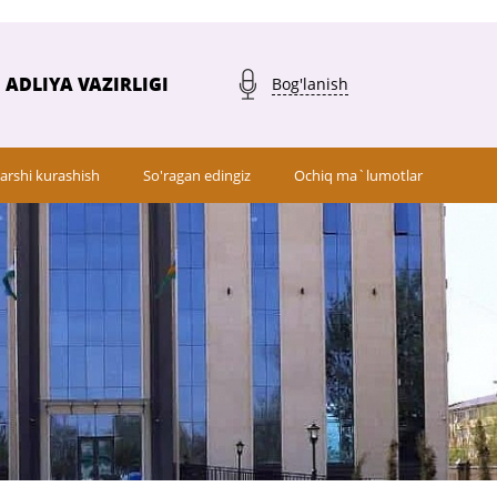
ADLIYA VAZIRLIGI
Bog'lanish
arshi kurashish
So'ragan edingiz
Ochiq ma`lumotlar