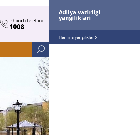
Adliya vazirligi
yangiliklari
Ishonch telefoni
1008
Hamma yangiliklar