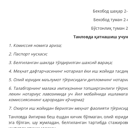
Бекобод шаҳар 2-
Бекобод туман 2-
Бўстонлиқ туман 2
Танловда қатнашиш учун
1. Комиссия номига ариза;
2. Паспорт нусхаси;
3. Белгиланган шаклда тўлдирилган шахсий варақа;
4. Меҳнат дафтарчасининг нотариал ёки иш жойида тасдиқ
5. Олий юридик маълумот тўғрисидаги дипломнинг нотариа
6. Талабгорнинг малака имтиҳонини топширганлиги тўғри
лекин нотариус лавозимида уч йил мобайнида ишламага
комиссиясининг қа­роридан кўчирма);
7. Охирги иш жойидан берилган меҳнат фаолияти тўғрисид
Танловда йигирма беш ёш­дан кичик бўлмаган, олий юриди
эга бўлган, шу жумладан, белгиланган тартибда стажиро