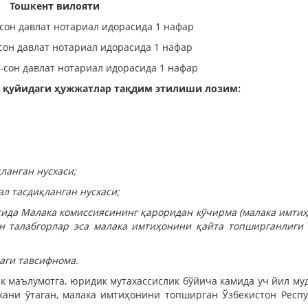
Тошкент вилояти
сон давлат нотариал идорасида 1 нафар
сон давлат нотариал идорасида 1 нафар
-сон давлат нотариал идорасида 1 нафар
 қуйидаги ҳужжатлар тақдим этилиши лозим:
ланган нусхаси;
л тасдиқланган нусхаси;
сида Малака комиссиясининг қароридан кў­чирма (малака имти
н талабгорлар эса малака имтиҳонини қайта топширганлиги 
аги тавсифнома.
к маълумотга, юридик мутахассислик бўйича камида уч йил му
вкани ўтаган, малака имтиҳонини топширган Ўзбекистон Респ