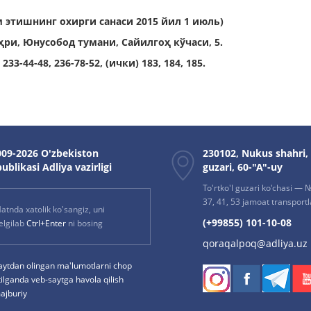
 этишнинг охирги санаси 2015 йил
1 июль)
ҳри,
Юнусобод тумани, Cайилгоҳ кўчаси, 5.
233-44-48, 236-78-52, (ички) 183, 184, 185.
09-2026 O'zbekiston
230102, Nukus shahri,
ublikasi Adliya vazirligi
guzari, 60-"A"-uy
To'rtko'l guzari ko'chasi — № 
37, 41, 53 jamoat transportla
atnda xatolik ko'sangiz, uni
(+99855) 101-10-08
elgilab
Ctrl+Enter
ni bosing
qoraqalpoq@adliya.uz
aytdan olingan ma'lumotlarni chop
tilganda veb-saytga havola qilish
ajburiy