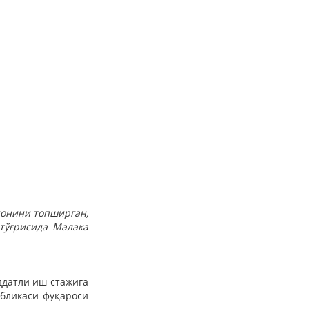
ҳонини топширган,
тўғрисида Малака
ддатли иш стажига
убликаси фуқароси