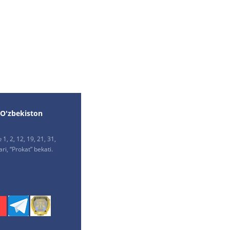
 O'zbekiston
1, 2, 12, 19, 21, 31,
ri, “Prokat” bekati.