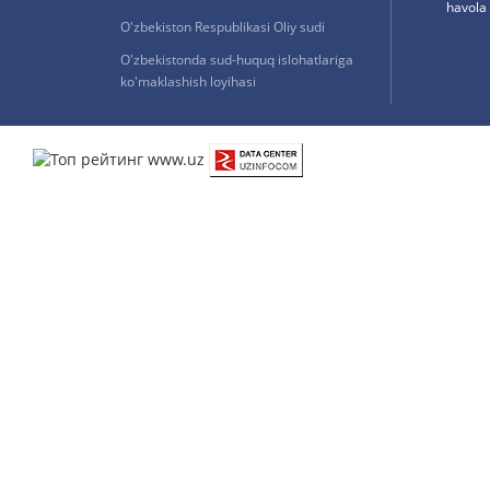
havola 
O'zbekiston Respublikasi Oliy sudi
O'zbekistonda sud-huquq islohatlariga
ko'maklashish loyihasi