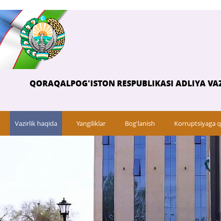
QORAQALPOG'ISTON RESPUBLIKASI ADLIYA VAZ
Vazirlik haqida
Yangiliklar
Bog'lanish
Korruptsiyaga q