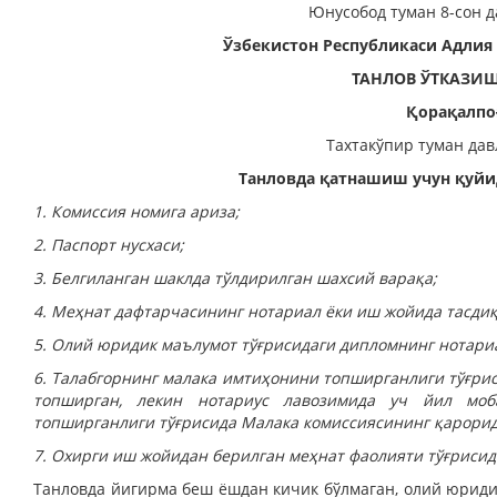
Юнусобод туман 8-сон д
Ўзбекистон Республикаси Адлия
ТАНЛОВ ЎТКАЗИ
Қорақалпо
Тахтакўпир туман дав
Танловда қатнашиш учун қуйи
1. Комиссия номига ариза;
2. Паспорт нусхаси;
3. Белгиланган шаклда тўлдирилган шахсий варақа;
4. Меҳнат дафтарчасининг нотариал ёки иш жойида тасдиқ
5. Олий юридик маълумот тўғрисидаги дипломнинг нотариа
6. Талабгорнинг малака имтиҳонини топширганлиги тўғри
топширган, лекин нотариус лавозимида уч йил моб
топширганлиги тўғрисида Малака комиссиясининг қа­рорид
7. Охирги иш жойидан берилган меҳнат фаолияти тўғрисид
Танловда йигирма беш ёш­дан кичик бўлмаган, олий юриди