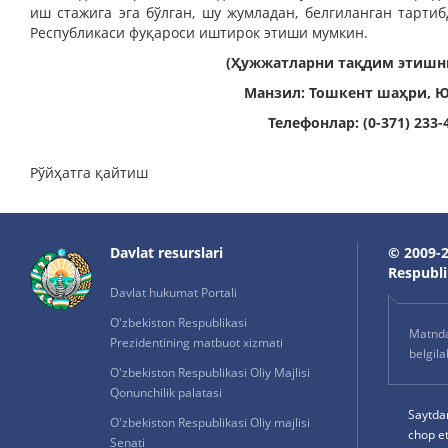
иш стажига эга бўлган, шу жумладан, белгиланган тарти
Республикаси фуқароси иштирок этиши мумкин.
(Ҳужжатларни тақдим этишни
Манзил: Тошкент шаҳри, Ю
Телефонлар: (0-371) 233-
Рўйҳатга қайтиш
Davlat resurslari
© 2009-2
Respublik
Davlat hukumat Portali
O'zbekiston Respublikasi
Matnda 
Prezidentining matbuot xizmati
belgil
O'zbekiston Respublikasi Oliy Majlisi
Qonunchilik palatasi
Saytda
O'zbekiston Respublikasi Oliy majlisi
chop e
Senati