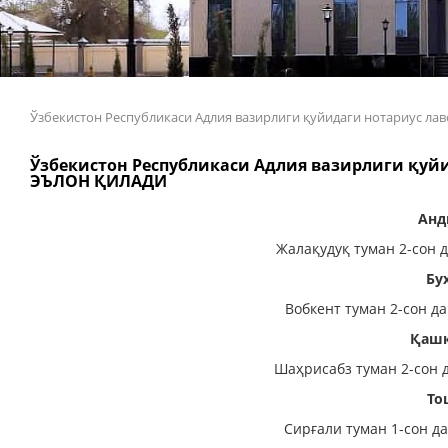
Ўзбекистон Республикаси Адлия вазирлиги қуйидаги нотариус
Ўзбекистон Республикаси Адлия вазирлиги қу
ЭЪЛОН ҚИЛАДИ
Анд
Жалақудуқ туман 2-сон 
Бу
Вобкент туман 2-сон д
Қашқ
Шаҳрисабз туман 2-сон 
То
Сирғали туман 1-сон д