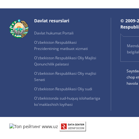
Davlat resurslari
© 2009-2
Respublik
Davlat hukumat Portali
O'zbekiston Respublikasi
Matnda 
Prezidentining matbuot xizmati
belgil
O'zbekiston Respublikasi Oliy Majlisi
Qonunchilik palatasi
Saytda
O'zbekiston Respublikasi Oliy majlisi
chop e
Senati
havola 
O'zbekiston Respublikasi Oliy sudi
O'zbekistonda sud-huquq islohatlariga
ko'maklashish loyihasi