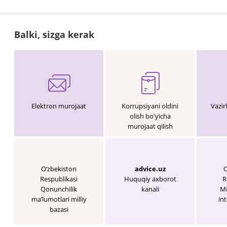
Balki, sizga kerak
Elektron murojaat
Korrupsiyani oldini
Vazir
olish bo'yicha
murojaat qilish
O‘zbekiston
advice.uz
O
Respublikasi
Huquqiy axborot
R
Qonunchilik
kanali
Mi
maʼlumotlari milliy
int
bazasi