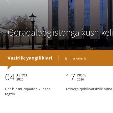
Qoraqalpog'istonga xush keli
Vazirlik yangiliklari
Hamma xabarlar
04
17
АВГУСТ
ИЮЛЬ
2026
2026
Har bir murojaatda – inson
To‘lovga qobiliyatsizlik nima
tag‘diri…