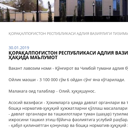
ҚОРАҚАЛПОҒИСТОН РЕСПУБЛИКАСИ АДЛИЯ ВАЗИРЛИГИ ТИЗИМ
30.01.2019
ҚОРАҚАЛПОҒИСТОН РЕСПУБЛИКАСИ АДЛИЯ ВАЗ
ҲАҚИДА МАЪЛУМОТ
Вакант лавозим номи - Қўнғирот ва Чимбой тумани адлия 
Ойлик маоши - 3 100 000 сўм 6 ойдан сўнг яна кўтарилади.
Малакага оид талаблар - Олий, ҳуқуқшунос.
Асосий вазифаси - Ҳокимларга ҳамда давлат органлари ва
бошқа норматив-ҳуқуқий ҳужжатларни қўллаш масалалари
- давлат органлари ва ташкилотлари туман (шаҳар) тузил
ижросини ташкил этиш бўйича фаолиятига услубий раҳба
- қабул қилинаётган қонунлар ва бошқа норматив-ҳуқуқи