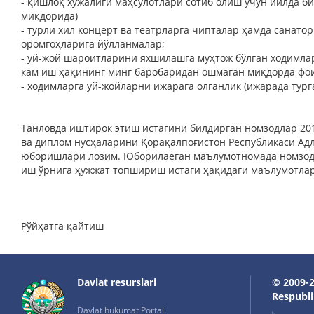
- қишлоқ хўжалиги маҳсулотлари сотиб олиш учун йилда б
миқдорида)
- турли хил концерт ва театрларга чипталар ҳамда санато
оромгоҳларига йўлланмалар;
- уй-жой шароитларини яхшилашга муҳтож бўлган ходимларг
кам иш ҳақининг минг баробаридан ошмаган миқдорда фои
- ходимларга уй-жойларни ижарага олганлик (ижарада тург
Танловда иштирок этиш истагини билдирган номзодлар 201
ва диплом нусҳаларини Қорақалпоғистон Республикаси Ад
юборишлари лозим. Юборилаёган маълумотномада номзодн
иш ўрнига ҳужжат топшириш истаги ҳақидаги маълумотлар
Рўйҳатга қайтиш
Davlat resurslari
© 2009-2
Respublik
Davlat hukumat Portali