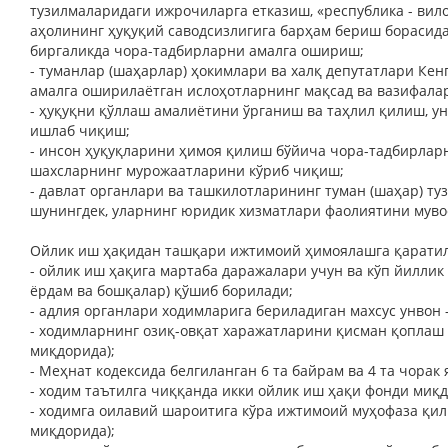
тузилмаларидаги ижрочиларга етказиш, «республика - вило
аҳолининг ҳуқуқий саводсизлигига барҳам бериш борасида
биргаликда чора-тадбирларни амалга ошириш;
- туманлар (шаҳарлар) ҳокимлари ва халқ депутатлари К
амалга оширилаётган ислоҳотларнинг мақсад ва вазифалар
- ҳуқуқни қўллаш амалиётини ўрганиш ва таҳлил қилиш, 
ишлаб чиқиш;
- инсон ҳуқуқларини ҳимоя қилиш бўйича чора-тадбирлар
шахсларнинг мурожаатларини кўриб чиқиш;
- давлат органлари ва ташкилотларининг туман (шаҳар) т
шунингдек, уларнинг юридик хизматлари фаолиятини мув
Ойлик иш ҳақидан ташқари ижтимоий ҳимоялашга қаратил
- ойлик иш ҳақига мартаба даражалари учун ва кўп йиллик
ёрдам ва бошқалар) қўшиб борилади;
- адлия органлари ходимларига бериладиган махсус унвон
- ходимларнинг озиқ-овқат харажатларини қисман қоплаш 
миқдорида);
- Меҳнат кодексида белгиланган 6 та байрам ва 4 та чора
- ходим таътилга чиққанда икки ойлик иш ҳақи фонди миқ
- ходимга оилавий шароитига кўра ижтимоий муҳофаза қил
миқдорида);