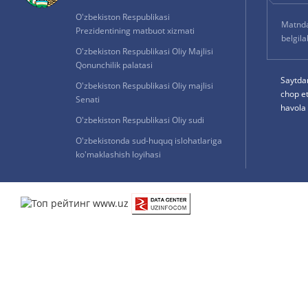
O'zbekiston Respublikasi
Matnda 
Prezidentining matbuot xizmati
belgil
O'zbekiston Respublikasi Oliy Majlisi
Qonunchilik palatasi
Saytda
O'zbekiston Respublikasi Oliy majlisi
chop e
Senati
havola 
O'zbekiston Respublikasi Oliy sudi
O'zbekistonda sud-huquq islohatlariga
ko'maklashish loyihasi