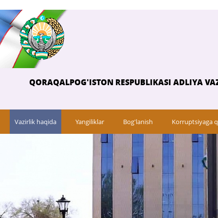
QORAQALPOG'ISTON RESPUBLIKASI ADLIYA VAZ
Vazirlik haqida
Yangiliklar
Bog'lanish
Korruptsiyaga q