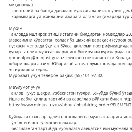
миқдорида)
- санаторий ва бошқа даволаш муассасаларига, шунингдек
- ходимларга уй-жойларни ижарага олганлик (ижарада тург
Мухим!
Танловда иштирок этиш истагини билдирган номзодлар 202
(лавозимни кўрсатган ҳолда); ўз шахсий варақаси (сўровн
нусхаси, чет элда ўқиган бўлса, дипломи нострификациядан
ҳунар таълим муассасаларининг битирувчи курсларида таъ
qoraqalpoq@minjust.gov.uz
электрон почтасига ёки Қорақа
юборишлари лозим. Юборилаёган маълумотномада номзодн
эттирилиши керак.
Мурожаат учун телефон рақам: (55) 101-97-32.
Маълумот учун!
Танлов Нукус шаҳри, Ўзбекистон гузлри, 59-уйда бўлиб ўтад
Ишга қабул қилиш тартиби ва саволлар рўйхати билан
http
https://www.minjust.uz/uz/about/jobs/hiring_order/?ELEMEN
Қуйидаги шахслар адлия органлари ва муассасаларига ишг
- ўн олти ёшга тўлмаган шахслар;
- белгиланган тартибда муомалага лаёқатсиз ёки муомала 