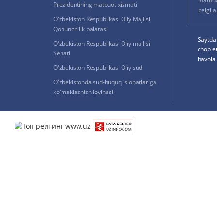
Matnda 
Prezidentining matbuot xizmati
belgil
O'zbekiston Respublikasi Oliy Majlisi
Qonunchilik palatasi
Saytda
O'zbekiston Respublikasi Oliy majlisi
chop e
Senati
havola 
O'zbekiston Respublikasi Oliy sudi
O'zbekistonda sud-huquq islohatlariga
ko'maklashish loyihasi