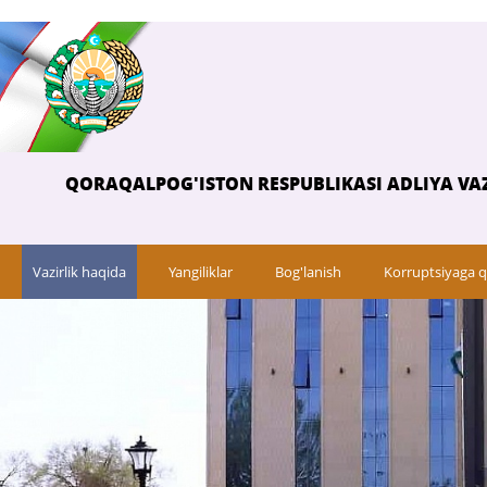
QORAQALPOG'ISTON RESPUBLIKASI ADLIYA VAZ
Vazirlik haqida
Yangiliklar
Bog'lanish
Korruptsiyaga q