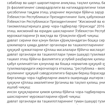
сабаблар ва шарт-шароитларни аниқлаш, таҳлил қилиш, б
ўз фаолиятининг самарадорлиги ва натижадорлигини тиз
ҳисоботини тақдим этиш, уларнинг якунлари бўйича зарур
Ўзбекистон Республикаси Президентининг Халқ қабулхона
Ўзбекистон Республикаси Президентининг “Жисмоний ва 
такомиллаштиришга доир чора-тадбирлар тўғрисида” 2016
этиш, жисмоний ва юридик шахсларнинг Ўзбекистон Респу
мурожаатларини ўз вақтида ва тўлақонли кўриб чиқиш;
давлат сирини ёки қонун билан қўриқланадиган бошқа с
ҳокимларга ҳамда давлат органлари ва ташкилотларининг 
ҳуқуқий ҳужжатларни қўллаш масалалари бўйича маслаҳат
давлат органлари ва ташкилотлари туман (шаҳар) тузилм
ташкил этиш бўйича фаолиятига услубий раҳбарлик қили
қабул қилинаётган қонунлар ва бошқа норматив-ҳуқуқий 
тузилмаларидаги ижрочиларга етказиш, “республика – вило
аҳолининг ҳуқуқий саводсизлигига барҳам бериш борасида
биргаликда чора-тадбирларни амалга оширишда иштирок 
ҳуқуқни қўллаш амалиётини ўрганиш ва таҳлил қилиш, ун
ишлаб чиқиш;
инсон ҳуқуқларини ҳимоя қилиш бўйича чора-тадбирларни
шахсларнинг мурожаатларини кўриб чиқиш;
давлат органлари ва ташкилотларининг туман (шаҳар) ту