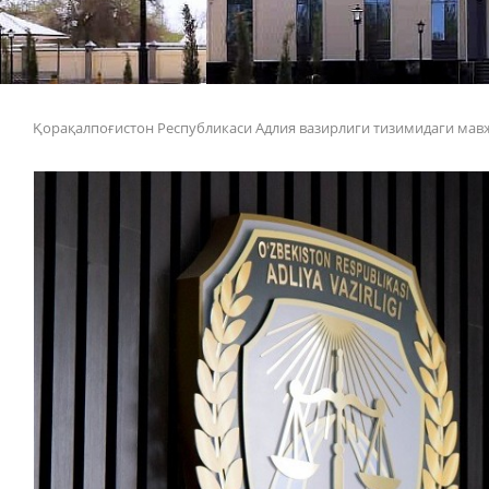
Қорақалпоғистон Республикаси Адлия вазирлиги тизимидаги ма