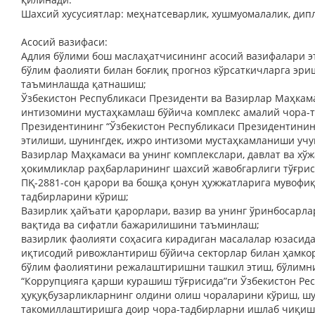
Шахсий хусусиятлар: меҳнатсеварлик, хушмуомалалик, дип
Асосий вазифаси:
Адлия бўлими бош маслаҳатчисининг асосий вазифалари э
бўлим фаолияти билан боғлиқ прогноз кўрсаткичларга эр
таъминлашда қатнашиш;
Ўзбекистон Республикаси Президенти ва Вазирлар Маҳка
интизомини мустаҳкамлаш бўйича комплекс амалий чора-т
Президентининг “Ўзбекистон Республикаси Президентини
этилиши, шунингдек, ижро интизоми мустаҳкамланиши учу
Вазирлар Маҳкамаси ва унинг комплекслари, давлат ва хў
ҳокимликлар раҳбарларининг шахсий жавобгарлиги тўғриси
ПҚ-2881-сон қарори ва бошқа қонун ҳужжатларига мувофи
тадбирларини кўриш;
Вазирлик ҳайъати қарорлари, вазир ва унинг ўринбосарл
вақтида ва сифатли бажарилишини таъминлаш;
вазирлик фаолияти соҳасига кирадиган масалалар юзасид
иқтисодий ривожлантириш бўйича секторлар билан ҳамко
бўлим фаолиятини режалаштиришни ташкил этиш, бўлимн
“Коррупцияга қарши курашиш тўғрисида”ги Ўзбекистон Ре
ҳуқуқбузарликларнинг олдини олиш чораларини кўриш, шу
такомиллаштиришга доир чора-тадбирларни ишлаб чиқиш 