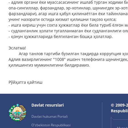
- адлия органи ёки муассасасининг ишлаб турган ходими би
опа-сингиллар, фарзандлар, эр-хотинлар, шунингдек эр-хот
фарзандлари), агар ишга қабул қилинаётган ёки тайинлана
унинг назорати остида хизмат қилишни тақозо қилса;
- ишга кириш учун сохта ҳужжатлар ёки била туриб ёлғон м
- судланганлик ҳолати тугалланмаган ёки судланганлиги о
- қонун ҳужжатларида белгиланган бошқа ҳолатлар.
Эслатма!
Агар танлов тартиби бузилган такдирда коррупция ҳола
Адлия вазирлигининг "1008" ишонч телефонига шунингдек,
қилишингиз мумкинлигини билдирамиз.
Рўйҳатга қайтиш
Davlat resurslari
© 2009-2
Respublik
Davlat hukumat Portali
O'zbekiston Respublikasi