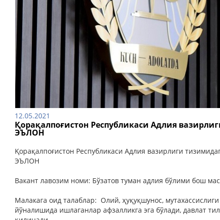
12.05.2021
Қорақалпоғистон Республикаси Адлия вазирли
ЭЪЛОН
Қорақалпоғистон Республикаси Адлия вазирлиги тизимида
ЭЪЛОН
Вакант лавозим номи: Бўзатов туман адлия бўлими бош ма
Малакага оид талаблар: Олий, ҳуқуқшунос, мутахассислиги
йўналишида ишлаганлар афзалликга эга бўлади, давлат т
қилинади.