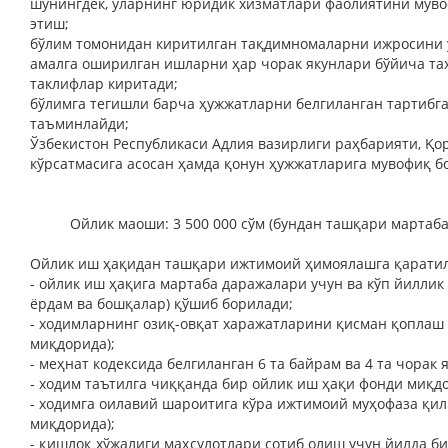
шунингдек, уларнинг юридик хизматлари фаолиятини мув
этиш;
бўлим томонидан киритилган тақдимномаларни ижросини ў
амалга оширилган ишларни ҳар чорак якунлари бўйича та
таклифлар киритади;
бўлимга тегишли барча ҳужжатларни белгиланган тартибга
таъминлайди;
Ўзбекистон Республикаси Адлия вазирлиги раҳбарияти, Қо
кўрсатмасига асосан ҳамда қонун ҳужжатларига мувофиқ 
Ойлик маоши: 3 500 000 сўм (бундан ташқари мартаба д
Ойлик иш ҳақидан ташқари ижтимоий ҳимоялашга қаратил
- ойлик иш ҳақига мартаба даражалари учун ва кўп йиллик
ёрдам ва бошқалар) қўшиб борилади;
- ходимларнинг озиқ-овқат харажатларини қисман қоплаш 
миқдорида);
- меҳнат кодексида белгиланган 6 та байрам ва 4 та чора
- ходим таътилга чиққанда бир ойлик иш ҳақи фонди миқд
- ходимга оилавий шароитига кўра ижтимоий муҳофаза қил
миқдорида);
- қишлоқ хўжалиги маҳсулотлари сотиб олиш учун йилда б