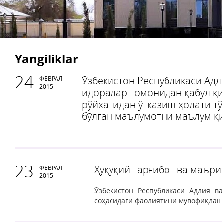
Yangiliklar
24
Ўзбекистон Республикаси Адл
ФЕВРАЛ
2015
идоралар томонидан қабул қ
рўйхатидан ўтказиш ҳолати т
бўлган маълумотни маълум қ
23
Ҳуқуқий тарғибот ва маър
ФЕВРАЛ
2015
Ўзбекистон Республикаси Адлия в
соҳасидаги фаолиятини мувофиқлаш