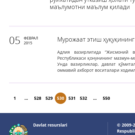
маълумотни маълум қилади
05
Мурожаат этиш ҳуқуқининг
ФЕВРАЛ
2015
Адлия вазирлигида “Жисмоний в
Республикаси қонунининг мазмун-м
Унда вазирликлар, давлат қўмита
оммавий ахборот воситалари ходим
1
...
528
529
530
531
532
...
550
Davlat resurslari
© 2009-2
Respublik