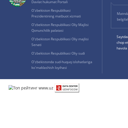
Davlat hukumat Portali
O'zbekiston Respublikasi
Matnda 
Prezidentining matbuot xizmati
belgil
O'zbekiston Respublikasi Oliy Majlisi
Qonunchilik palatasi
Saytda
O'zbekiston Respublikasi Oliy majlisi
chop e
Senati
havola 
O'zbekiston Respublikasi Oliy sudi
O'zbekistonda sud-huquq islohatlariga
ko'maklashish loyihasi