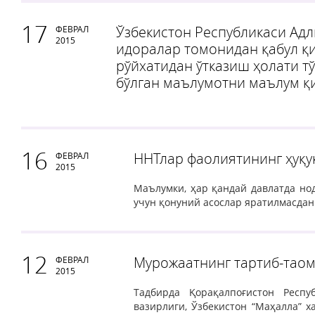
17
Ўзбекистон Республикаси Адл
ФЕВРАЛ
2015
идоралар томонидан қабул қ
рўйхатидан ўтказиш ҳолати т
бўлган маълумотни маълум қ
16
ННТлар фаолиятининг ҳуқу
ФЕВРАЛ
2015
Маълумки, ҳар қандай давлатда н
учун қонуний асослар яратилмасда
12
Мурожаатнинг тартиб-тао
ФЕВРАЛ
2015
Тадбирда Қорақалпоғистон Респу
вазирлиги, Ўзбекистон “Маҳалла” 