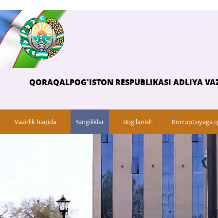
QORAQALPOG'ISTON RESPUBLIKASI ADLIYA VAZ
Vazirlik haqida
Yangiliklar
Bog'lanish
Korruptsiyaga q