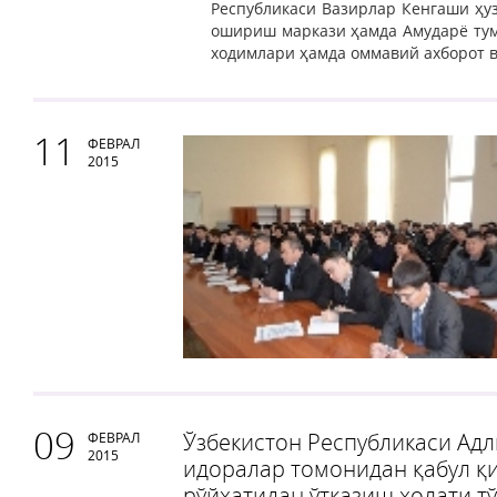
Республикаси Вазирлар Кенгаши ҳу
ошириш маркази ҳамда Амударё тум
ходимлари ҳамда оммавий ахборот 
11
ФЕВРАЛ
2015
09
Ўзбекистон Республикаси Адл
ФЕВРАЛ
2015
идоралар томонидан қабул қ
рўйхатидан ўтказиш ҳолати т