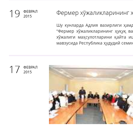
19
Фермер хўжаликларининг ҳ
ФЕВРАЛ
2015
Шу кунларда Адлия вазирлиги ҳам
“Фермер хўжаликларининг ҳуқуқ в
хўжалиги маҳсулотларини қайта и
мавзусида Республика ҳудудий семи
17
ФЕВРАЛ
2015