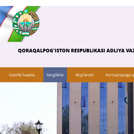
QORAQALPOG'ISTON RESPUBLIKASI ADLIYA VAZ
Vazirlik haqida
Yangiliklar
Bog'lanish
Korruptsiyaga q