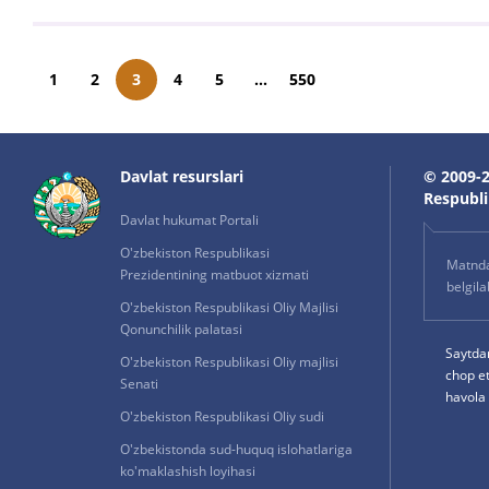
1
2
3
4
5
...
550
Davlat resurslari
© 2009-2
Respublik
Davlat hukumat Portali
O'zbekiston Respublikasi
Matnda 
Prezidentining matbuot xizmati
belgil
O'zbekiston Respublikasi Oliy Majlisi
Qonunchilik palatasi
Saytda
O'zbekiston Respublikasi Oliy majlisi
chop e
Senati
havola 
O'zbekiston Respublikasi Oliy sudi
O'zbekistonda sud-huquq islohatlariga
ko'maklashish loyihasi