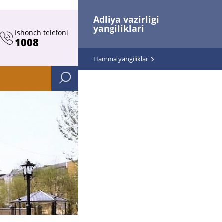
Adliya vazirligi
yangiliklari
Ishonch telefoni
1008
Hamma yangiliklar