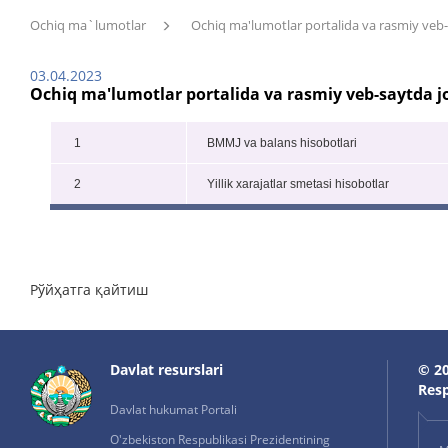
Ochiq ma`lumotlar
Ochiq ma'lumotlar portalida va rasmiy veb-s
03.04.2023
Ochiq ma'lumotlar portalida va rasmiy veb-saytda jo
1
BMMJ va balans hisobotlari
2
Yillik xarajatlar smetasi hisobotlar
Рўйҳатга қайтиш
Davlat resurslari
© 20
Resp
Davlat hukumat Portali
O'zbekiston Respublikasi Prezidentining