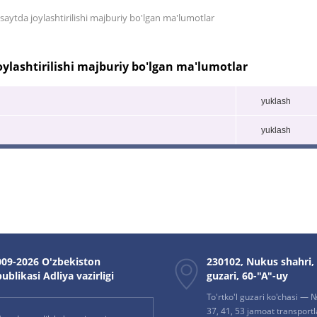
aytda joylashtirilishi majburiy bo'lgan ma'lumotlar
ylashtirilishi majburiy bo'lgan ma'lumotlar
yuklash
yuklash
09-2026 O'zbekiston
230102, Nukus shahri,
ublikasi Adliya vazirligi
guzari, 60-"A"-uy
To'rtko'l guzari ko'chasi — № 
37, 41, 53 jamoat transportla