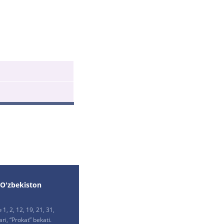
 O'zbekiston
1, 2, 12, 19, 21, 31,
ri, “Prokat” bekati.