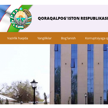
QORAQALPOG'ISTON RESPUBLIKASI 
Vazirlik haqida
Yangiliklar
Bog'lanish
Korruptsiyaga q