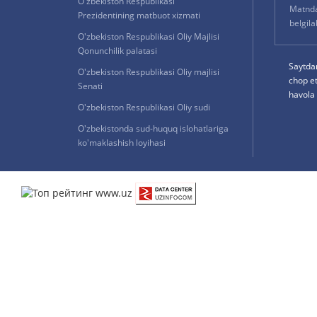
O'zbekiston Respublikasi
Matnda 
Prezidentining matbuot xizmati
belgil
O'zbekiston Respublikasi Oliy Majlisi
Qonunchilik palatasi
Saytda
O'zbekiston Respublikasi Oliy majlisi
chop e
Senati
havola 
O'zbekiston Respublikasi Oliy sudi
O'zbekistonda sud-huquq islohatlariga
ko'maklashish loyihasi