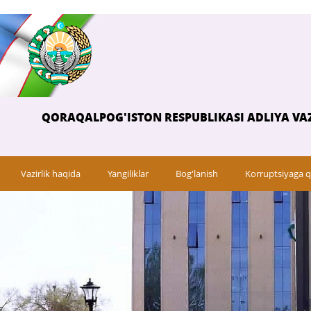
QORAQALPOG'ISTON RESPUBLIKASI ADLIYA VAZ
Vazirlik haqida
Yangiliklar
Bog'lanish
Korruptsiyaga q