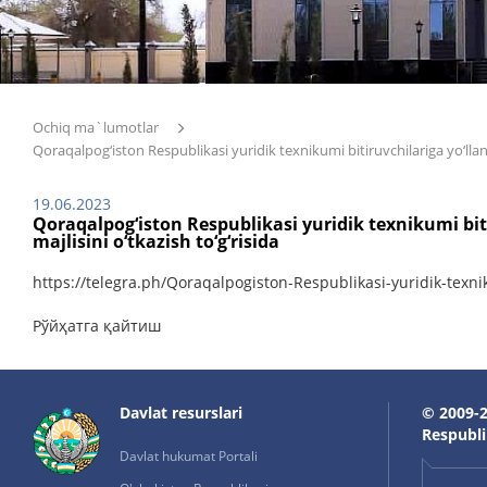
Ochiq ma`lumotlar
Qoraqalpog‘iston Respublikasi yuridik texnikumi bitiruvchilariga yo‘llan
19.06.2023
Qoraqalpog‘iston Respublikasi yuridik texnikumi bit
majlisini o‘tkazish to‘g‘risida
https://telegra.ph/Qoraqalpogiston-Respublikasi-yuridik-texni
Рўйҳатга қайтиш
Davlat resurslari
© 2009-2
Respublik
Davlat hukumat Portali