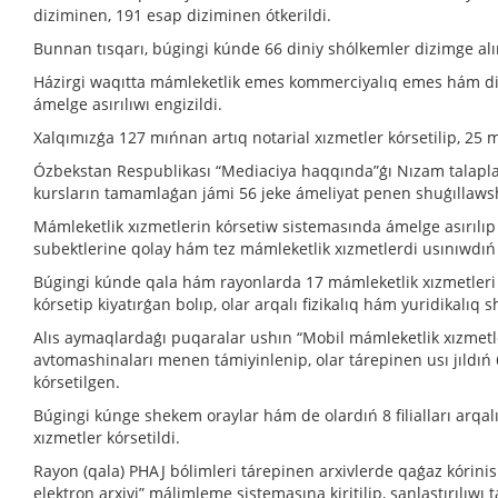
diziminen, 191 esap diziminen ótkerildi.
Bunnan tısqarı, búgingi kúnde 66 diniy shólkemler dizimge al
Házirgi waqıtta mámleketlik emes kommerciyalıq emes hám diniy
ámelge asırılıwı engizildi.
Xalqımızǵa 127 mıńnan artıq notarial xızmetler kórsetilip, 25 
Ózbekstan Respublikası “Mediaciya haqqında”ǵı Nızam talapları
kursların tamamlaǵan jámi 56 jeke ámeliyat penen shuǵıllawshı 
Mámleketlik xızmetlerin kórsetiw sistemasında ámelge asırılıp
subektlerine qolay hám tez mámleketlik xızmetlerdi usınıwdıń 
Búgingi kúnde qala hám rayonlarda 17 mámleketlik xızmetleri or
kórsetip kiyatırǵan bolıp, olar arqalı fizikalıq hám yuridikalıq 
Alıs aymaqlardaǵı puqaralar ushın “Mobil mámleketlik xızmet
avtomashinaları menen támiyinlenip, olar tárepinen usı jıldı
kórsetilgen.
Búgingi kúnge shekem oraylar hám de olardıń 8 filialları arqal
xızmetler kórsetildi.
Rayon (qala) PHAJ bólimleri tárepinen arxivlerde qaǵaz kórini
elektron arxivi” málimleme sistemasına kiritilip, sanlastırılıwı 