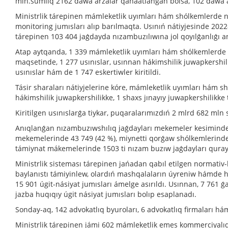
mln.sumlıq 2162 dawa arzalar qanaatlanǵan bolsa, 102 dawa a
Ministrlik tárepinen mámleketlik uyımları hám shólkemlerde nı
monitoring jumısları alıp barılmaqta. Usınıń nátiyjesinde 202
tárepinen 103 404 jaǵdayda nızambuzılıwına jol qoyılǵanlıǵı a
Atap aytqanda, 1 339 mámleketlik uyımları hám shólkemlerde ú
maqsetinde, 1 277 usınıslar, usınnan hákimshilik juwapkershili
usınıslar hám de 1 747 eskertiwler kiritildi.
Tásir sharaları nátiyjelerine kóre, mámleketlik uyımları hám 
hákimshilik juwapkershilikke, 1 shaxs jınayıy juwapkershilikke t
Kiritilgen usınıslarǵa tiykar, puqaralarımızdıń 2 mlrd 682 mln s
Anıqlanǵan nızambuzıwshılıq jaǵdayları mekemeler kesiminde 
mekemelerinde 43 749 (42 %), miynetti qorǵaw shólkemlerinde 
támiynat mákemelerinde 1503 ti nızam buzıw jaǵdayları quray
Ministrlik sisteması tárepinen jańadan qabıl etilgen normativ-h
baylanıstı támiyinlew, olardıń mashqalaların úyreniw hámde h
15 901 úgit-násiyat jumısları ámelge asırıldı. Usınnan, 7 761 
jazba huqıqıy úgit násiyat jumısları bolıp esaplanadı.
Sonday-aq, 142 advokatlıq byuroları, 6 advokatlıq firmaları há
Ministrlik tárepinen jámi 602 mámleketlik emes kommerciyalı