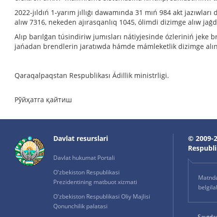
2022-jıldıń 1-yarım jıllıǵı dawamında 31 mıń 984 akt jazıwları 
alıw 7316, nekeden ajırasqanlıq 1045, ólimdi dizimge alıw jaǵd
Alıp barılǵan túsindiriw jumısları nátiyjesinde ózleriniń jeke 
jańadan brendlerin jaratıwda hámde mámleketlik dizimge alı
Qaraqalpaqstan Respublikası Ádillik ministrligi.
Рўйҳатга қайтиш
Davlat resurslari
© 2009-2
Respublik
Davlat hukumat Portali
O'zbekiston Respublikasi
Matnda 
Prezidentining matbuot xizmati
belgil
O'zbekiston Respublikasi Oliy Majlisi
Qonunchilik palatasi
Saytda