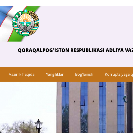
QORAQALPOG'ISTON RESPUBLIKASI ADLIYA VAZ
Vazirlik haqida
Yangiliklar
Bog'lanish
Korruptsiyaga q