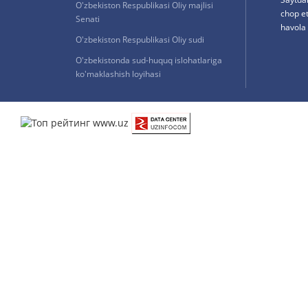
O'zbekiston Respublikasi Oliy majlisi
chop e
Senati
havola 
O'zbekiston Respublikasi Oliy sudi
O'zbekistonda sud-huquq islohatlariga
ko'maklashish loyihasi