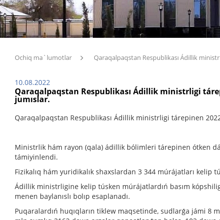
Ochiq ma`lumotlar
Qaraqalpaqstan Respublikası Ádillik ministrli
10.08.2022
Qaraqalpaqstan Respublikası Ádillik ministrligi táre
jumıslar.
Qaraqalpaqstan Respublikası Ádillik ministrligi tárepinen 2022
Ministrlik hám rayon (qala) ádillik bólimleri tárepinen ótken
támiyinlendi.
Fizikalıq hám yuridikalık shaxslardan 3 344 múrájatları kelip 
Ádillik ministrligine kelip túsken múrájatlardıń basım kópshili
menen baylanıslı bolıp esaplanadı.
Puqaralardıń huqıqların tiklew maqsetinde, sudlarǵa jámi 8 ml