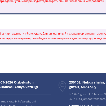
хар) адлия булинмалари бюджетдан ажратилган маблағларнинг чегараланган
блағлар тақсимоти тўғрисидаги, Давлат молиявий назорати органлари томони
ан ташқари жамғармалар ҳисобидан жойлаштирилган депозитлар тўғрисида м
09-2026 O'zbekiston
230102, Nukus shahri,
ublikasi Adliya vazirligi
guzari, 60-"A"-uy
To'rtko'l guzari ko'chasi — № 
37, 41, 53 jamoat transportla
atnda xatolik ko'sangiz, uni
(+99855) 101-10-08