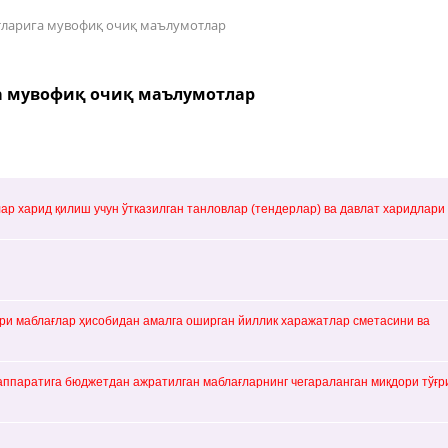
тларига мувофиқ очиқ маълумотлар
а мувофиқ очиқ маълумотлар
ар харид қилиш учун ўтказилган танловлар (тендерлар) ва давлат харидлари
ри маблағлар ҳисобидан амалга оширган йиллик харажатлар сметасини ва
аппаратига бюджетдан ажратилган маблағларнинг чегараланган миқдори тўғр