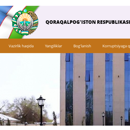
QORAQALPOG'ISTON RESPUBLIKASI 
Vazirlik haqida
Yangiliklar
Bog'lanish
Korruptsiyaga q