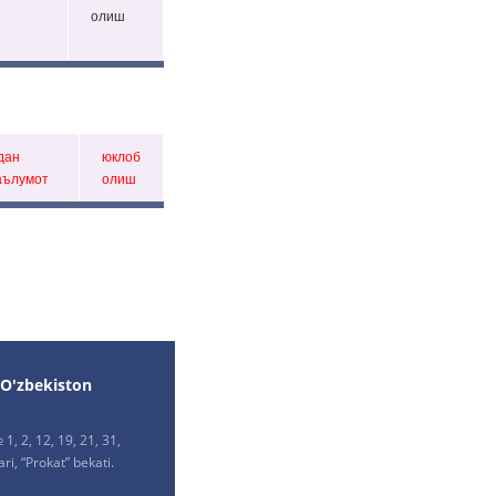
олиш
дан
юклоб
аълумот
олиш
 O'zbekiston
1, 2, 12, 19, 21, 31,
ri, “Prokat” bekati.