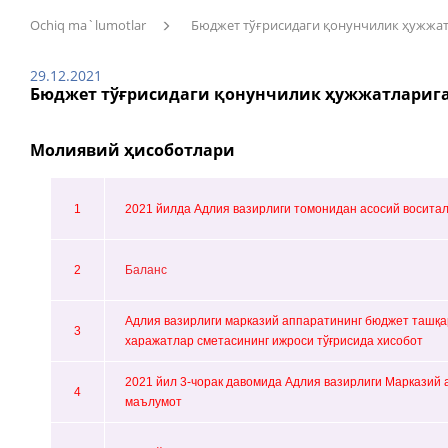
Ochiq ma`lumotlar
Бюджет тўғрисидаги қонунчилик ҳужжа
29.12.2021
Бюджет тўғрисидаги қонунчилик ҳужжатлариг
Молиявий ҳисоботлари
1
2021 йилда Адлия вазирлиги томонидан асосий воситал
2
Баланс
Адлия вазирлиги марказий аппаратининг бюджет ташқа
3
харажатлар сметасининг ижроси тўғрисида хисобот
2021 йил 3-чорак давомида Адлия вазирлиги Марказий 
4
маълумот