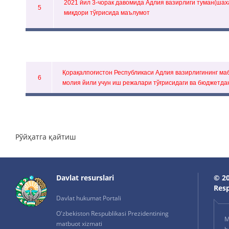
2021 йил 3-чорак давомида Адлия вазирлиги туман(ша
5
миқдори тўғрисида маълумот
Қорақалпоғистон Республикаси Адлия вазирлигининг ма
6
молия йили учун иш режалари тўғрисидаги ва бюджетд
Рўйҳатга қайтиш
Davlat resurslari
© 20
Resp
Davlat hukumat Portali
O'zbekiston Respublikasi Prezidentining
M
matbuot xizmati