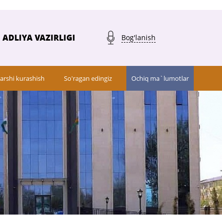
ADLIYA VAZIRLIGI
Bog'lanish
arshi kurashish
So'ragan edingiz
Ochiq ma`lumotlar