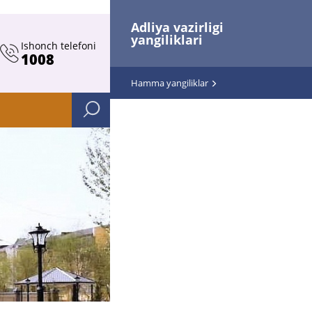
Adliya vazirligi
yangiliklari
Ishonch telefoni
1008
Hamma yangiliklar