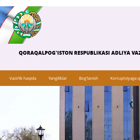
QORAQALPOG'ISTON RESPUBLIKASI ADLIYA VAZ
Vazirlik haqida
Yangiliklar
Bog'lanish
Korruptsiyaga q