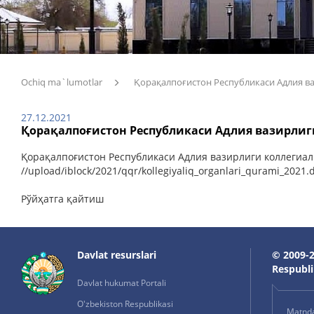
Ochiq ma`lumotlar
Қорақалпоғистон Республикаси Адлия в
27.12.2021
Қорақалпоғистон Республикаси Адлия вазирлиг
Қорақалпоғистон Республикаси Адлия вазирлиги коллегиал
/
/upload/iblock/2021/qqr/kollegiyaliq_organlari_qurami_2021.
Рўйҳатга қайтиш
Davlat resurslari
© 2009-2
Respublik
Davlat hukumat Portali
O'zbekiston Respublikasi
Matnda 