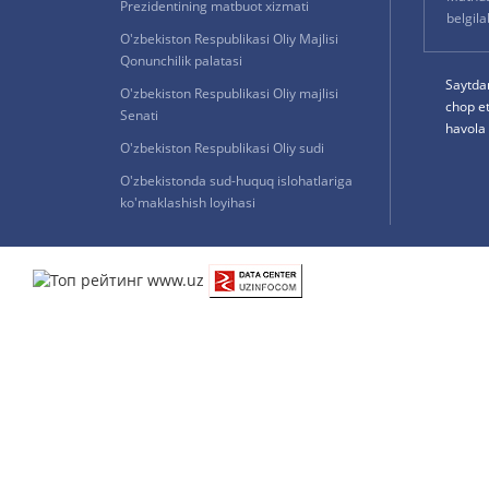
Prezidentining matbuot xizmati
belgil
O'zbekiston Respublikasi Oliy Majlisi
Qonunchilik palatasi
Saytda
O'zbekiston Respublikasi Oliy majlisi
chop e
Senati
havola 
O'zbekiston Respublikasi Oliy sudi
O'zbekistonda sud-huquq islohatlariga
ko'maklashish loyihasi