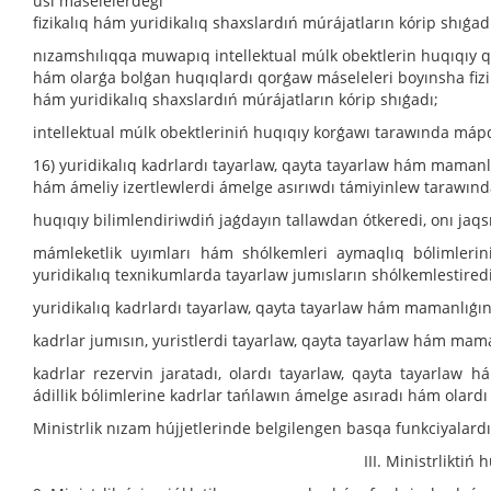
usı máselelerdegi
fizikalıq hám yuridikalıq shaxslardıń múrájatların kórip shıǵad
nızamshılıqqa muwapıq intellektual múlk obektlerin huqıqıy 
hám olarǵa bolǵan huqıqlardı qorǵaw máseleleri boyınsha fizi
hám yuridikalıq shaxslardıń múrájatların kórip shıǵadı;
intellektual múlk obektleriniń huqıqıy korǵawı tarawında máp
16) yuridikalıq kadrlardı tayarlaw, qayta tayarlaw hám maman
hám ámeliy izertlewlerdi ámelge asırıwdı támiyinlew tarawınd
huqıqıy bilimlendiriwdiń jaǵdayın tallawdan ótkeredi, onı jaqsı
mámleketlik uyımları hám shólkemleri aymaqlıq bólimlerini
yuridikalıq texnikumlarda tayarlaw jumısların shólkemlestiredi
yuridikalıq kadrlardı tayarlaw, qayta tayarlaw hám mamanlıǵın
kadrlar jumısın, yuristlerdi tayarlaw, qayta tayarlaw hám maman
kadrlar rezervin jaratadı, olardı tayarlaw, qayta tayarlaw h
ádillik bólimlerine kadrlar tańlawın ámelge asıradı hám olardı
Ministrlik nızam hújjetlerinde belgilengen basqa funkciyalard
III. Ministrliktiń