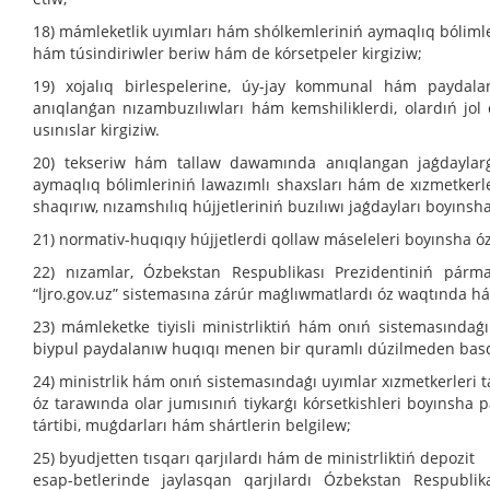
18) mámleketlik uyımları hám shólkemleriniń aymaqlıq bólimle
hám túsindiriwler beriw hám de kórsetpeler kirgiziw;
19) xojalıq birlespelerine, úy-jay kommunal hám paydalan
anıqlanǵan nızambuzılıwları hám kemshiliklerdi, olardıń jol
usınıslar kirgiziw.
20) tekseriw hám tallaw dawamında anıqlangan jaǵdaylarǵ
aymaqlıq bólimleriniń lawazımlı shaxsları hám de xızmetkerler
shaqırıw, nızamshılıq hújjetleriniń buzılıwı jaǵdayları boyınsh
21) normativ-huqıqıy hújjetlerdi qollaw máseleleri boyınsha ó
22) nızamlar, Ózbekstan Respublikası Prezidentiniń párma
“ljro.gov.uz” sistemasına zárúr maǵlıwmatlardı óz waqtında hám
23) mámleketke tiyisli ministrliktiń hám onıń sistemasında
biypul paydalanıw huqıqı menen bir quramlı dúzilmeden basqa
24) ministrlik hám onıń sistemasındaǵı uyımlar xızmetkerleri 
óz tarawında olar jumısınıń tiykarǵı kórsetkishleri boyınsha
tártibi, muǵdarları hám shártlerin belgilew;
25) byudjetten tısqarı qarjılardı hám de ministrliktiń depozit
esap-betlerinde jaylasqan qarjılardı Ózbekstan Respublik