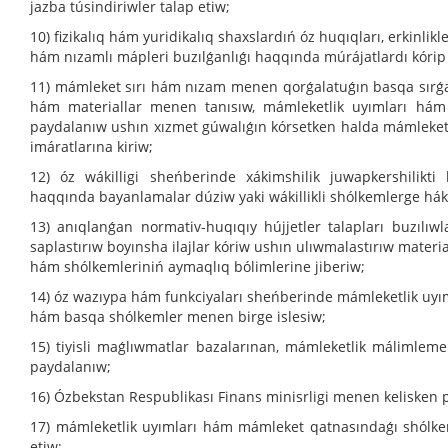
jazba túsindiriwler talap etiw;
10) fizikalıq hám yuridikalıq shaxslardıń óz huqıqları, erkinlikle
hám nızamlı mápleri buzılǵanlıǵı haqqında múrájatlardı kórip
11) mámleket sırı hám nızam menen qorǵalatuǵın basqa sırǵa 
hám materiallar menen tanısıw, mámleketlik uyımları hám 
paydalanıw ushın xızmet gúwalıǵın kórsetken halda mámleket
imáratlarına kiriw;
12) óz wákilligi sheńberinde xákimshilik juwapkershilikti 
haqqında bayanlamalar dúziw yaki wákillikli shólkemlerge háki
13) anıqlanǵan normativ-huqıqıy hújjetler talapları buzılıw
saplastırıw boyınsha ilajlar kóriw ushın ulıwmalastırıw materi
hám shólkemleriniń aymaqlıq bólimlerine jiberiw;
14) óz wazıypa hám funkciyaları sheńberinde mámleketlik uyı
hám basqa shólkemler menen birge islesiw;
15) tiyisli maǵlıwmatlar bazalarınan, mámleketlik málimleme 
paydalanıw;
16) Ózbekstan Respublikası Finans minisrligi menen kelisken p
17) mámleketlik uyımları hám mámleket qatnasındaǵı shólk
etiw;