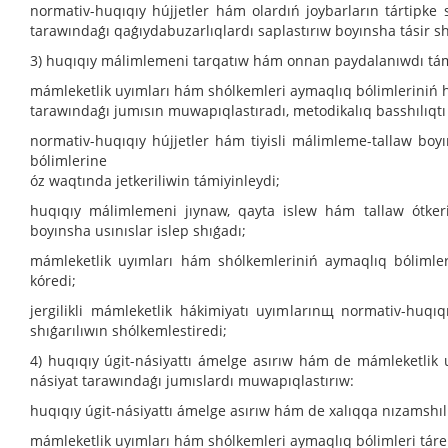
normativ-huqıqıy hújjetler hám olardıń joybarların tártipke
tarawındaǵı qaǵıydabuzarlıqlardı saplastırıw boyınsha tásir sh
3) huqıqıy málimlemeni tarqatıw hám onnan paydalanıwdı tám
mámleketlik uyımları hám shólkemleri aymaqlıq bólimleriniń
tarawındaǵı jumısın muwapıqlastıradı, metodikalıq basshılıqt
normativ-huqıqıy hújjetler hám tiyisli málimleme-tallaw bo
bólimlerine
óz waqtında jetkeriliwin támiyinleydi;
huqıqıy málimlemeni jıynaw, qayta islew hám tallaw ótkeriw
boyınsha usınıslar islep shıǵadı;
mámleketlik uyımları hám shólkemleriniń aymaqlıq bólimler
kóredi;
jergilikli mámleketlik hákimiyatı uyımlarınщ normativ-huqı
shıǵarılıwın shólkemlestiredi;
4) huqıqıy úgit-násiyattı ámelge asırıw hám de mámleketlik 
násiyat tarawındaǵı jumıslardı muwapıqlastırıw:
huqıqıy úgit-násiyattı ámelge asırıw hám de xalıqqa nızamshı
mámleketlik uyımları hám shólkemleri aymaqlıq bólimleri tárep