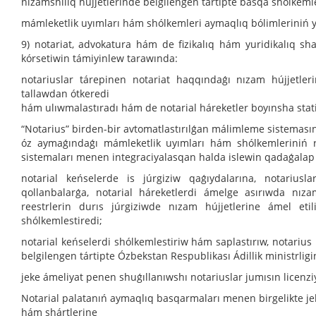
nızamshılıq hújjetlerinde belgilengen tártipte basqa shólkemler
mámleketlik uyımları hám shólkemleri aymaqlıq bólimleriniń yur
9) notariat, advokatura hám de fizikalıq hám yuridikalıq sh
kórsetiwin támiyinlew tarawında:
notariuslar tárepinen notariat haqqındaǵı nızam hújjetler
tallawdan ótkeredi
hám ulıwmalastıradı hám de notarial háreketler boyınsha statis
“Notarius” birden-bir avtomatlastırılǵan málimleme sisteması
óz aymaǵındaǵı mámleketlik uyımları hám shólkemleriniń r
sistemaları menen integraciyalasqan halda islewin qadaǵalap
notarial keńselerde is júrgiziw qaǵıydalarına, notariusl
qollanbalarǵa, notarial háreketlerdi ámelge asırıwda nıza
reestrlerin durıs júrgiziwde nızam hújjetlerine ámel eti
shólkemlestiredi;
notarial keńselerdi shólkemlestiriw hám saplastırıw, notariu
belgilengen tártipte Ózbekstan Respublikası Ádillik ministrligin
jeke ámeliyat penen shuǵıllanıwshı notariuslar jumısın licenzi
Notarial palatanıń aymaqlıq basqarmaları menen birgelikte jek
hám shártlerine