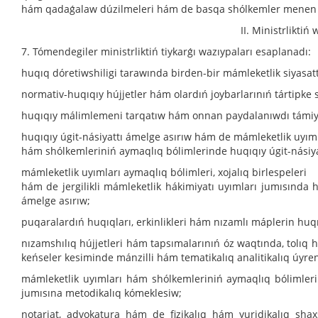
hám qadaǵalaw dúzilmeleri hám de basqa shólkemler menen óz
II. Ministrliktiń
7. Tómendegiler ministrliktiń tiykarǵı wazıypaları esaplanadı:
huqıq dóretiwshiligi tarawında birden-bir mámleketlik siyasatt
normativ-huqıqıy hújjetler hám olardıń joybarlarınıń tártipke
huqıqıy málimlemeni tarqatıw hám onnan paydalanıwdı támi
huqıqıy úgit-násiyattı ámelge asırıw hám de mámleketlik uyım
hám shólkemleriniń aymaqlıq bólimlerinde huqıqıy úgit-násiy
mámleketlik uyımları aymaqlıq bólimleri, xojalıq birlespeleri
hám de jergilikli mámleketlik hákimiyatı uyımları jumısında h
ámelge asırıw;
puqaralardıń huqıqları, erkinlikleri hám nızamlı máplerin huq
nızamshılıq hújjetleri hám tapsımalarınıń óz waqtında, tolıq
keńseler kesiminde mánzilli hám tematikalıq analitikalıq úyre
mámleketlik uyımları hám shólkemleriniń aymaqlıq bólimleri
jumısına metodikalıq kómeklesiw;
notariat, advokatura hám de fizikalıq hám yuridikalıq shax