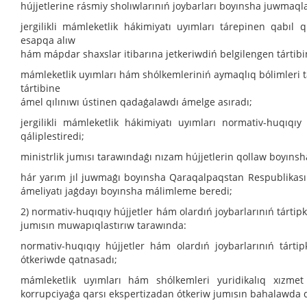
hújjetlerine rásmiy sholıwlarınıń joybarları boyınsha juwmaql
jergilikli mámleketlik hákimiyatı uyımları tárepinen qabıl q
esapqa alıw
hám mápdar shaxslar itibarına jetkeriwdiń belgilengen tártibi
mámleketlik uyımları hám shólkemleriniń aymaqlıq bólimleri tá
tártibine
ámel qılınıwı ústinen qadaǵalawdı ámelge asıradı;
jergilikli mámleketlik hákimiyatı uyımları normativ-huqıqıy
qáliplestiredi;
ministrlik jumısı tarawındaǵı nızam hújjetlerin qollaw boyınsh
hár yarım jıl juwmaǵı boyınsha Qaraqalpaqstan Respublikası
ámeliyatı jaǵdayı boyınsha málimleme beredi;
2) normativ-huqıqıy hújjetler hám olardıń joybarlarınıń tárti
jumısın muwapıqlastırıw tarawında:
normativ-huqıqıy hújjetler hám olardıń joybarlarınıń tárt
ótkeriwde qatnasadı;
mámleketlik uyımları hám shólkemleri yuridikalıq xızmet 
korrupciyaǵa qarsı ekspertizadan ótkeriw jumısın bahalawda 