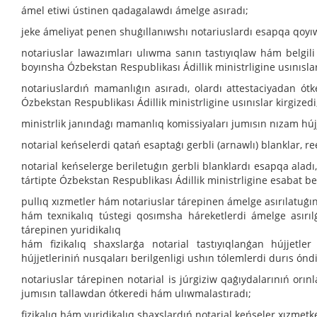
ámel etiwi ústinen qadagalawdı ámelge asıradı;
jeke ámeliyat penen shuǵıllanıwshı notariuslardı esapqa qoyı
notariuslar lawazımları ulıwma sanın tastıyıqlaw hám belgili
boyınsha Ózbekstan Respublikası Ádillik ministrligine usınıslar
notariuslardıń mamanlıǵın asıradı, olardı attestaciyadan ót
Ózbekstan Respublikası Ádillik ministrligine usınıslar kirgizedi
ministrlik janındaǵı mamanlıq komissiyaları jumısın nızam hú
notarial keńselerdi qatań esaptaǵı gerbli (arnawlı) blanklar, r
notarial keńselerge beriletuǵın gerbli blanklardı esapqa aladı
tártipte Ózbekstan Respublikası Ádillik ministrligine esabat be
pullıq xızmetler hám notariuslar tárepinen ámelge asırılatuǵı
hám texnikalıq tústegi qosımsha háreketlerdi ámelge asırılǵ
tárepinen yuridikalıq
hám fizikalıq shaxslarǵa notarial tastıyıqlanǵan hújjetl
hújjetleriniń nusqaları berilgenligi ushın tólemlerdi durıs ónd
notariuslar tárepinen notarial is júrgiziw qaǵıydalarınıń orı
jumısın tallawdan ótkeredi hám ulıwmalastıradı;
fizikalıq hám yuridikalıq shaxslardıń notarial keńseler xızmetk