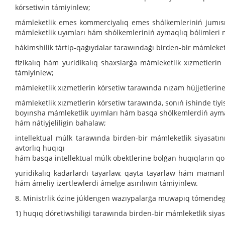
kórsetiwin támiyinlew;
mámleketlik emes kommerciyalıq emes shólkemleriniń jumısın 
mámleketlik uyımları hám shólkemleriniń aymaqlıq bólimleri 
hákimshilik tártip-qaǵıydalar tarawındaǵı birden-bir mámleketl
fizikalıq hám yuridikalıq shaxslarǵa mámleketlik xızmetlerin
támiyinlew;
mámleketlik xızmetlerin kórsetiw tarawında nızam hújjetlerin
mámleketlik xızmetlerin kórsetiw tarawında, sonıń ishinde tiy
boyınsha mámleketlik uyımları hám basqa shólkemlerdiń ayma
hám nátiyjeliligin bahalaw;
intellektual múlk tarawında birden-bir mámleketlik siyasatını
avtorlıq huqıqı
hám basqa intellektual múlk obektlerine bolǵan huqıqların q
yuridikalıq kadarlardı tayarlaw, qayta tayarlaw hám mamanl
hám ámeliy izertlewlerdi ámelge asırılıwın támiyinlew.
8. Ministrlik ózine júklengen wazıypalarǵa muwapıq tómendegi
1) huqıq dóretiwshiligi tarawında birden-bir mámleketlik siyas