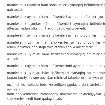
mámleketlik uyımları hám shólkemleri aymaqlıq bólimleriniń y
qatnasadı;
mámleketlik uyımları hám shólkemleri aymaqlıq bólimleri yurid
mámleketlik uyımları hám shólkemleri aymaqlıq bólimlerin
attestaciyadan ótkenligi haqqında gúwalıq beredi;
mámleketlik uyımları hám shólkemleri aymaqlıq bólimleriniń yur
mámleketlik uyımları hám shólkemleri aymaqlıq bólimleri yur
ádillik bólimlerinde stajirovka ótewin shólkemlestiredi;
mámleketlik uyımları hám shólkemleri aymaqlıq bólimleriniń
asıradı;
mámleketlik uyımları hám shólkemleriniń aymaqlıq bólimleri yu
mámleketlik uyımları hám shólkemleri aymaqlıq bólimleriniń y
jaqtan támiyinlewge qoyılǵan minimal talaplar orınlanıwın úyren
nızamshılıq hújjetlerinde kórsetilgen jaǵdaylarda mámleketli
uyımları
hám shólkemlerine zamanagóy málimleme texnologiyaları já
shólkemlestiredi hám qadaǵalaydı;