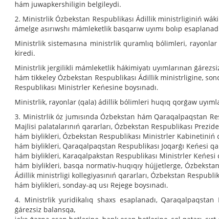
hám juwapkershiligin belgileydi.
2. Ministrlik Ózbekstan Respublikası Ádillik ministrliginiń wák
ámelge asırıwshı mámleketlik basqarıw uyımı bolıp esaplanad
Ministrlik sistemasına ministrlik quramlıq bólimleri, rayonlar 
kiredi.
Ministrlik jergilikli mámleketlik hákimiyatı uyımlarınan ǵárezsi
hám tikkeley Ózbekstan Respublikası Ádillik ministrligine, 
Respublikası Ministrler Keńesine boysınadı.
Ministrlik, rayonlar (qala) ádillik bólimleri huqıq qorǵaw uyıml
3. Ministrlik óz jumısında Ózbekstan hám Qaraqalpaqstan Res
Majlisi palatalarınıń qararları, Ózbekstan Respublikası Prezide
hám biylikleri, Ózbekstan Respublikası Ministrler Kabinetiniń 
hám biylikleri, Qaraqalpaqstan Respublikası Joqarǵı Keńesi qa
hám biylikleri, Karaqalpakstan Respublikası Ministrler Keńesi 
hám biylikleri, basqa normativ-huqıqıy hújjetlerge, Ózbekstan
Ádillik ministrligi kollegiyasınıń qararları, Ózbekstan Respublik
hám biylikleri, sonday-aq usı Rejege boysınadı.
4. Ministrlik yuridikalıq shaxs esaplanadı, Qaraqalpaqsta
ǵárezsiz balansqa,