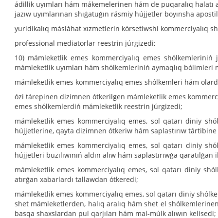
ádillik uyımları hám mákemelerinen hám de puqaralıq halatı a
jazıw uyımlarınan shıǵatuǵın rásmiy hújjetler boyınsha apostil
yuridikalıq másláhat xızmetlerin kórsetiwshi kommerciyalıq shó
professional mediatorlar reestrin júrgizedi;
10) mámleketlik emes kommerciyalıq emes shólkemleriniń ju
mámleketlik uyımları hám shólkemleriniń aymaqlıq bólimleri 
mámleketlik emes kommerciyalıq emes shólkemleri hám olardıń
ózi tárepinen dizimnen ótkerilgen mámleketlik emes kommerc
emes shólkemlerdiń mámleketlik reestrin júrgizedi;
mámleketlik emes kommerciyalıq emes, sol qatarı diniy shólk
hújjetlerine, qayta dizimnen ótkeriw hám saplastırıw tártibine
mámleketlik emes kommerciyalıq emes, sol qatarı diniy shól
hújjetleri buzılıwınıń aldın alıw hám saplastırıwǵa qaratılǵan il
mámleketlik emes kommerciyalıq emes, sol qatarı diniy shólke
atırǵan xabarlardı tallawdan ótkeredi;
mámleketlik emes kommerciyalıq emes, sol qatarı diniy shólk
shet mámleketlerden, halıq aralıq hám shet el shólkemlerine
basqa shaxslardan pul qarjıları hám mal-múlk alıwın kelisedi;