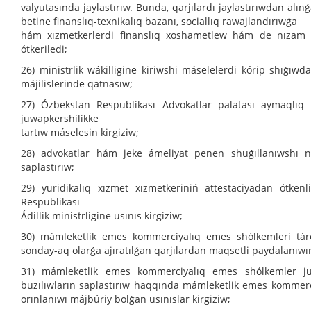
valyutasında jaylastırıw. Bunda, qarjılardı jaylastırıwdan al
betine finanslıq-texnikalıq bazanı, sociallıq rawajlandırıwǵa
hám xızmetkerlerdi finanslıq xoshametlew hám de nızam h
ótkeriledi;
26) ministrlik wákilligine kiriwshi máselelerdi kórip shıǵıw
májilislerinde qatnasıw;
27) Ózbekstan Respublikası Advokatlar palatası aymaqlıq 
juwapkershilikke
tartıw máselesin kirgiziw;
28) advokatlar hám jeke ámeliyat penen shuǵıllanıwshı no
saplastırıw;
29) yuridikalıq xızmet xızmetkeriniń attestaciyadan ótke
Respublikası
Ádillik ministrligine usınıs kirgiziw;
30) mámleketlik emes kommerciyalıq emes shólkemleri tárep
sonday-aq olarǵa ajıratılǵan qarjılardan maqsetli paydalanıwı
31) mámleketlik emes kommerciyalıq emes shólkemler jum
buzılıwların saplastırıw haqqında mámleketlik emes kommerci
orınlanıwı májbúriy bolǵan usınıslar kirgiziw;