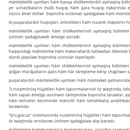
mámleketlik uyımları hám basqa shólkemlerdiń aymaqlıq bólim
jer uchastkaların múlk huqıqı hám ijara huqıqı tiykarında e
sózsiz ámel etiliwi boyınsha sistemalı qadaǵalaw hám monitor
6) puqaralardıń huqıqları, erkinlikleri hám nızamlı máplerin 
mámleketlik uyımları hám shólkemleriniń aymaqlıq bólimleri
ústinen qadaǵalawdı ámelge asıradı;
mámleketlik uyımları hám shólkemleriniń aymaqlıq bólimlerin
haqqındaǵı málimleme hám materiallardı tallawdan ótkeredi 
olardı jaqsılaw boyınsha usınıslar tayarlaydı;
mámleketlik uyımları hám shólkemleriniń aymaqlıq bólimleri 
qılǵan múrájatların qalıs hám hár tárepleme kórip shıǵılıwın t
puqaralardıń mámleketlik uyımları hám mámleket qatnasındaǵı 
7) nızamshılıq hújjetleri hám tapsırmalarınıń óz waqtında, tolı
hám sapalı ámelge asırılıwın támiyinlew boyınsha tarawlar, a
hám keńseler kesiminde mánzilli hám tematikalıq analitikalı
tarawında:
“ljro.gov.uz” sistemasında nızamshılıq hújjetleri hám tapsırma
óz waqtında orınlanıwı ústinen qadaǵalaw alıp baradı;
málimleme kommunikaciya texnologiyaları, sociallıq tarmaqla