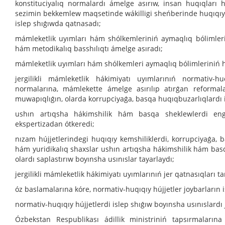
konstituciyalıq normalardı ámelge asırıw, insan huqıqları
sezimin bekkemlew maqsetinde wákilligi sheńberinde huqıqıy s
islep shıǵıwda qatnasadı;
mámleketlik uyımları hám shólkemleriniń aymaqlıq bólimleri
hám metodikalıq basshılıqtı ámelge asıradı;
mámleketlik uyımları hám shólkemleri aymaqlıq bólimleriniń h
jergilikli mámleketlik hákimiyatı uyımlarınıń normativ-hu
normalarına, mámlekette ámelge asırılıp atırǵan reformal
muwapıqlıǵın, olarda korrupciyaǵa, basqa huqıqbuzarlıqlardı i
ushın artıqsha hákimshilik hám basqa sheklewlerdi eng
ekspertizadan ótkeredi;
nızam hújjetlerindegi huqıqıy kemshiliklerdi, korrupciyaǵa, b
hám yuridikalıq shaxslar ushın artıqsha hákimshilik hám ba
olardı saplastırıw boyınsha usınıslar tayarlaydı;
jergilikli mámleketlik hákimiyatı uyımlarınıń jer qatnasıqları 
óz baslamalarına kóre, normativ-huqıqıy hújjetler joybarların i
normativ-huqıqıy hújjetlerdi islep shıǵıw boyınsha usınıslardı 
Ózbekstan Respublikası ádillik ministriniń tapsırmalarına 