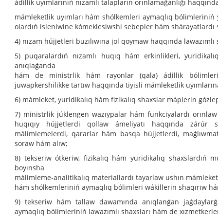
ádillik uyımlarınıń nızamlı talapların orınlamaǵanlıǵı haqqınd
mámleketlik uyımları hám shólkemleri aymaqlıq bólimleriniń 
olardıń isleniwine kómeklesiwshi sebepler hám shárayatlardı s
4) nızam hújjetleri buzılıwına jol qoymaw haqqında lawazımlı 
5) puqaralardıń nızamlı huqıq hám erkinlikleri, yuridikalı
anıqlaǵanda
hám de ministrlik hám rayonlar (qala) ádillik bólimleri
juwapkershilikke tartıw haqqında tiyisli mámleketlik uyımlarına
6) mámleket, yuridikalıq hám fizikalıq shaxslar máplerin gózl
7) ministrlik júklengen wazıypalar hám funkciyalardı orınla
huqıqıy hújjetlerdi qollaw ámeliyatı haqqında zárúr stat
málimlemelerdi, qararlar hám basqa hújjetlerdi, maǵlıwma
soraw hám alıw;
8) tekseriw ótkeriw, fizikalıq hám yuridikalıq shaxslardıń m
boyınsha
málimleme-analitikalıq materiallardı tayarlaw ushın mámleketl
hám shólkemleriniń aymaqlıq bólimleri wákillerin shaqırıw há
9) tekseriw hám tallaw dawamında anıqlanǵan jaǵdaylarǵa
aymaqlıq bólimleriniń lawazımlı shaxsları hám de xızmetkerler