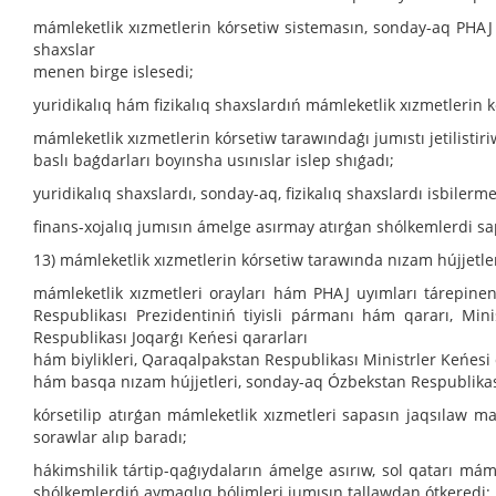
mámleketlik xızmetlerin kórsetiw sistemasın, sonday-aq PHAJ uy
shaxslar
menen birge islesedi;
yuridikalıq hám fizikalıq shaxslardıń mámleketlik xızmetlerin 
mámleketlik xızmetlerin kórsetiw tarawındaǵı jumıstı jetilistir
baslı baǵdarları boyınsha usınıslar islep shıǵadı;
yuridikalıq shaxslardı, sonday-aq, fizikalıq shaxslardı isbiler
finans-xojalıq jumısın ámelge asırmay atırǵan shólkemlerdi sa
13) mámleketlik xızmetlerin kórsetiw tarawında nızam hújjetl
mámleketlik xızmetleri orayları hám PHAJ uyımları tárepin
Respublikası Prezidentiniń tiyisli pármanı hám qararı, Min
Respublikası Joqarǵı Keńesi qararları
hám biylikleri, Qaraqalpakstan Respublikası Ministrler Keńesi 
hám basqa nızam hújjetleri, sonday-aq Ózbekstan Respublikası Á
kórsetilip atırǵan mámleketlik xızmetleri sapasın jaqsılaw m
sorawlar alıp baradı;
hákimshilik tártip-qaǵıydaların ámelge asırıw, sol qatarı má
shólkemlerdiń aymaqlıq bólimleri jumısın tallawdan ótkeredi;