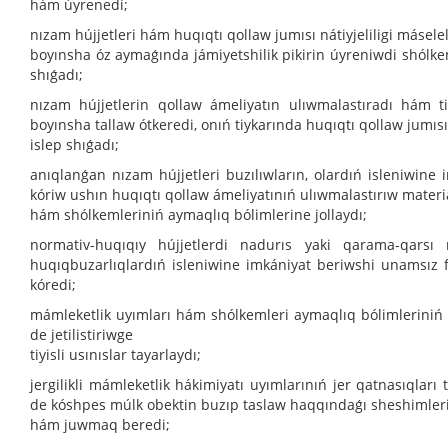
hám úyrenedi;
nızam hújjetleri hám huqıqtı qollaw jumısı nátiyjeliligi máselel
boyınsha óz aymaǵında jámiyetshilik pikirin úyreniwdi shólkemle
shıǵadı;
nızam hújjetlerin qollaw ámeliyatın ulıwmalastıradı hám ti
boyınsha tallaw ótkeredi, onıń tiykarında huqıqtı qollaw jumısın 
islep shıǵadı;
anıqlanǵan nızam hújjetleri buzılıwların, olardıń isleniwine
kóriw ushın huqıqtı qollaw ámeliyatınıń ulıwmalastırıw materi
hám shólkemleriniń aymaqlıq bólimlerine jollaydı;
normativ-huqıqıy hújjetlerdi nadurıs yaki qarama-qarsı
huqıqbuzarlıqlardıń isleniwine imkániyat beriwshi unamsız fa
kóredi;
mámleketlik uyımları hám shólkemleri aymaqlıq bólimleriniń h
de jetilistiriwge
tiyisli usınıslar tayarlaydı;
jergilikli mámleketlik hákimiyatı uyımlarınıń jer qatnasıqlar
de kóshpes múlk obektin buzıp taslaw haqqındaǵı sheshimleri 
hám juwmaq beredi;