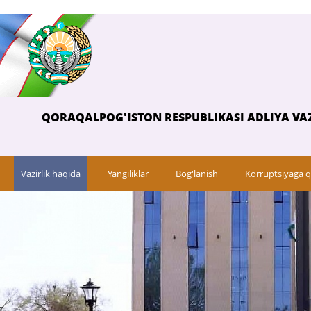
QORAQALPOG'ISTON RESPUBLIKASI ADLIYA VAZ
Vazirlik haqida
Yangiliklar
Bog'lanish
Korruptsiyaga q