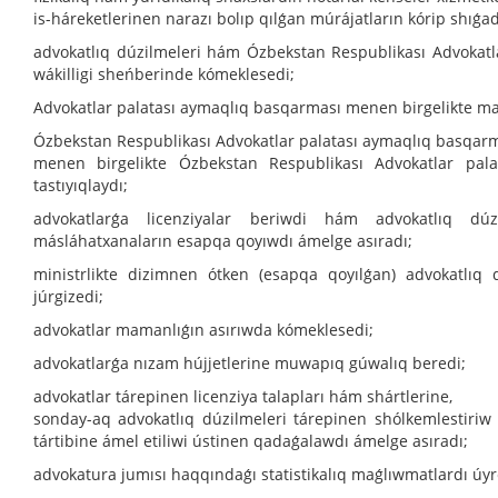
is-háreketlerinen narazı bolıp qılǵan múrájatların kórip shıǵad
advokatlıq dúzilmeleri hám Ózbekstan Respublikası Advokatla
wákilligi sheńberinde kómeklesedi;
Advokatlar palatası aymaqlıq basqarması menen birgelikte mam
Ózbekstan Respublikası Advokatlar palatası aymaqlıq basqar
menen birgelikte Ózbekstan Respublikası Advokatlar pal
tastıyıqlaydı;
advokatlarǵa licenziyalar beriwdi hám advokatlıq dúz
másláhatxanaların esapqa qoyıwdı ámelge asıradı;
ministrlikte dizimnen ótken (esapqa qoyılǵan) advokatlıq d
júrgizedi;
advokatlar mamanlıǵın asırıwda kómeklesedi;
advokatlarǵa nızam hújjetlerine muwapıq gúwalıq beredi;
advokatlar tárepinen licenziya talapları hám shártlerine,
sonday-aq advokatlıq dúzilmeleri tárepinen shólkemlestiriw 
tártibine ámel etiliwi ústinen qadaǵalawdı ámelge asıradı;
advokatura jumısı haqqındaǵı statistikalıq maǵlıwmatlardı úyr