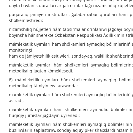
qayta baylanıs quralları arqalı orınlardaǵı nızamshılıq xújjetl
puqaralıq jámiyeti institutları, ǵalaba xabar quralları hám 
shólkemlestiredi;
nızamshılıq hújjetleri hám tapsırmalar orınlanıwı jaǵdayı boyı
boyınsha hár sherekte Ózbekstan Respublikası Ádillik ministrlig
mámleketlik uyımları hám shólkemleri aymaqlıq bólimleriniń as
monitoringi
hám de jámiyetshilik esitiwleri, sonday-aq, wákillik sheńberi
mámleketlik uyımları hám shólkemleri aymaqlıq bólimlerine
metodikalıq jaqtan kómeklesedi.
8) mámleketlik uyımları hám shólkemleri aymaqlıq bólimle
metodikalıq támiyinlew tarawında:
mámleketlik uyımları hám shólkemleri aymaqlıq bólimleriniń 
asıradı;
mámleketlik uyımları hám shólkemleri aymaqlıq bólimleriniń 
huqıqıy jumıslar jaǵdayın úyrenedi;
mámleketlik uyımları hám shólkemleri aymaqlıq bólimleriniń yu
buzılıwların saplastırıw, sonday-aq ayıpker shaxslardı nızam hú