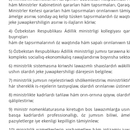
hám Ministrler Kabinetiniń qararları hám tapsırmaları, Qara
Ministrler Keńesi qararları hám tapsırmaları orınlanıwın támi
ámelge asırıw, sonday-aq kelip túsken tapsırmalardıń óz waqt
jeke juwapkershiligin asırıw is-ilajların kóriw;
4) Ózbekstan Respublikası Ádillik ministrligi kollegiyası qa
buyrıqları
hám de tapsırmalarınıń óz waqtında hám sapalı orınlanıwın t
5) Ózbekstan Respublikası Ádillik ministrligi jumısı tarawına 
kompleks sociallıq-ekonomikalıq rawajlandırıw boyınsha sekto
6) ministrlik sistemasına kiriwshi lawazımlı shaxslardıń wákill
ushın olardıń jeke juwapkershiligi dárejesin belgilew;
7) ministrlik jumısın rejelestiriwdi shólkemlestiriw, ministrlikti
hár shereklik is-rejelerin tastıyıqlaw, olardıń orınlanıwı ústi
8) ministrlikte kadrlardı tańlaw hám orın-ornına qoyıw, olardıń
qáliplestiriw;
9) ministr nomenklaturasına kiretuǵın bos lawazımlarǵa usınıs
basqa kadrlardıń professionallıǵı, óz jumısın biliwi, áme
pazıyletlerge iye ekenligi kepilligin támiyinlew;
10) ministrlik xızmetkerlerin xoshametlew hám intizamiy juw