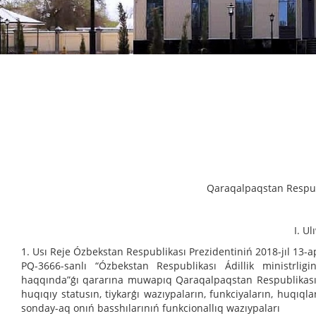
Qaraqalpaqstan Respubl
I. U
1. Usı Reje Ózbekstan Respublikası Prezidentiniń 2018-jıl 13-a
PQ-3666-sanlı “Ózbekstan Respublikası Ádillik ministrligini
haqqında”ǵı qararına muwapıq Qaraqalpaqstan Respublikası Ádil
huqıqıy statusın, tiykarǵı wazıypaların, funkciyaların, huqıql
sonday-aq onıń basshılarınıń funkcionallıq wazıypaları