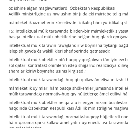
óz ishine alǵan maglıwmatlardı Ózbekstan Respublikası
Ádillik ministrligine usınıw ushın bir jılda eki mártebe tolıq m
mámleketlik xızmetlerin kórsetiwde fizikalıq hám yuridikalıq
15) intellektual múlk tarawında birden-bir mámleketlik siyasat
basqa intellektual múlk obektlerine bolǵan huqıqlardı qorǵaw
intellektual múlk tarawın rawajlandırıw boyınsha tiykarǵı baǵd
islep shıǵıwda óz wákillikleri sheńberinde qatnasadı;
intellektual múlk obektleriniń huqıqıy qorǵalıwın támiyinlew 
sol qatarı kontrafakt ónimlerin islep shıǵarıw, realizaciya qıl
sharalar kóriw boyınsha usınıs kirgizedi;
intellektual múlk tarawındaǵı huqıqtı qollaw ámeliyatın izshil
mámleketlik uyımları hám basqa shólkemler jumısında intelle
múlk tarawındaǵı normativ-huqıqıy hújjetlerge ámel etiliwi há
intellektual múlk obektlerine qarata islengen nızam buzılıwlar
haqqında Ózbekstan Respublikası Ádillik ministrligine maǵlıw
intellektual múlk tarawındaǵı normativ-huqıqıy hújjetlerdi na
hám qarama-qarsı kollaw ámeliyatın úyrenedi, usı tarawında hu