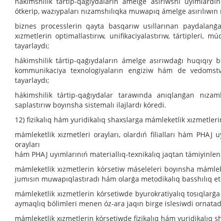
hákimshilik tártip-qaǵıydaların ámelge asırıwshı uyımlardıń
ótkerip, wazıypaları nızamshılıqka muwapıq ámelge asırılıwın 
biznes processlerin qayta basqarıw usıllarınan paydalanǵan
xızmetlerin optimallastırıw, unifikaciyalastırıw, tártipleri,
tayarlaydı;
hákimshilik tártip-qaǵıydaların ámelge asırıwdaǵı huqıqıy 
kommunikaciya texnologiyaların engiziw hám de vedomstvol
tayarlaydı;
hákimshilik tártip-qaǵıydalar tarawında anıqlanǵan nızam
saplastırıw boyınsha sistemalı ilajlardı kóredi.
12) fizikalıq hám yuridikalıq shaxslarga mámleketlik xızmetler
mámleketlik xızmetleri orayları, olardıń filialları hám PHAJ
orayları
hám PHAJ uyımlarınıń materiallıq-texnikalıq jaqtan támiyinlen
mámleketlik xızmetlerin kórsetiw máseleleri boyınsha mámlek
jumısın muwapıqlastıradı hám olarǵa metodikalıq basshılıq et
mámleketlik xızmetlerin kórsetiwde byurokratiyalıq tosıqla
aymaqlıq bólimleri menen óz-ara jaqın birge islesiwdi ornatad
mámleketlik xızmetlerin kórsetiwde fizikalıq hám yuridikalıq