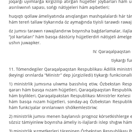
joqarǵı uyımlarǵa kirgizilip atırǵan hújjetler joybarları hám 
asırılıwınıń sapası, sońǵı nátiyjeleri hám aqıbetleri;
huqıqtı qollaw ámeliyatında anıqlanǵan mashqalalardı hár t
hám tereń tallaw tiykarında óz aymaǵında tiyisli tarawdı rawajl
óz jumısı tarawın rawajlandırıw boyınsha baǵdarlamalar, ilajlar
“jol kartaları” hám basqa dástúriy hújjetlerdiń nátiyjeli ámelge 
ushın juwapker.
IV. Qaraqalpaqstan 
tiykarǵı f
11. Tómendegiler Qaraqalpaqstan Respublikası Ádillik ministr
(keyingi orınlarda “Ministr” dep júrgiziledi) tiykarǵı funkcional
1) ministrlik jumısına ulıwma basshılıq etiw, Ózbekstan Respu
qararı hám basqa nızam hújjetleri, Qaraqalpaqstan Respublika
hám biylikleri, Qaraqalpakstan Respublikası Ministrler Keńesi 
hám basqa nızam hújjetleri, sonday-aq Ózbekstan Respublikası
hám funkciyalar orınlanıwın shólkemlestiriw;
2) ministrlik jumısı menen baylanıslı prognoz kórsetkishlerge 
sózsiz támiyinlew boyınsha ámeliy is-ilajlardı islep shıǵıw hám
3) ministrlik xızmetkerleri tárepinen Ózbekstan Respublikası P