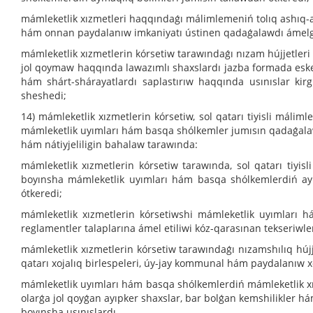
mámleketlik xızmetleri haqqındaǵı málimlemeniń tolıq ashıq-a
hám onnan paydalanıw imkaniyatı ústinen qadaǵalawdı ámelg
mámleketlik xızmetlerin kórsetiw tarawındaǵı nızam hújjetleri
jol qoymaw haqqında lawazımlı shaxslardı jazba formada esker
hám shárt-shárayatlardı saplastırıw haqqında usınıslar kirg
sheshedi;
14) mámleketlik xızmetlerin kórsetiw, sol qatarı tiyisli máli
mámleketlik uyımları hám basqa shólkemler jumısın qadaǵal
hám nátiyjeliligin bahalaw tarawında:
mámleketlik xızmetlerin kórsetiw tarawında, sol qatarı tiyi
boyınsha mámleketlik uyımları hám basqa shólkemlerdiń aym
ótkeredi;
mámleketlik xızmetlerin kórsetiwshi mámleketlik uyımları 
reglamentler talaplarına ámel etiliwi kóz-qarasınan tekseriwle
mámleketlik xızmetlerin kórsetiw tarawındaǵı nızamshılıq húj
qatarı xojalıq birlespeleri, úy-jay kommunal hám paydalanıw xoj
mámleketlik uyımları hám basqa shólkemlerdiń mámleketlik xızm
olarǵa jol qoyǵan ayıpker shaxslar, bar bolǵan kemshilikler há
boyınsha usınıslardı