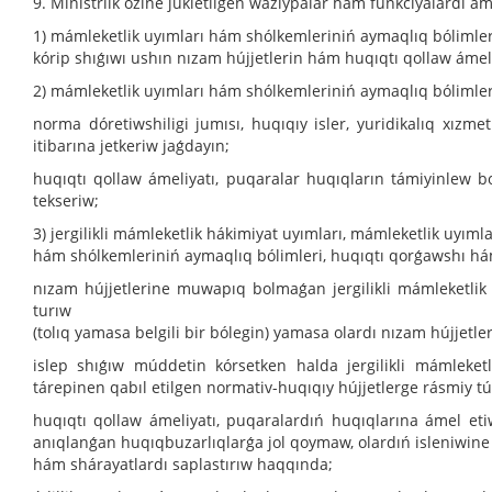
9. Ministrlik ózine júkletilgen wazıypalar hám funkciyalardı á
1) mámleketlik uyımları hám shólkemleriniń aymaqlıq bólimler
kórip shıǵıwı ushın nızam hújjetlerin hám huqıqtı qollaw ámeliy
2) mámleketlik uyımları hám shólkemleriniń aymaqlıq bólimle
norma dóretiwshiligi jumısı, huqıqıy isler, yuridikalıq xızm
itibarına jetkeriw jaǵdayın;
huqıqtı qollaw ámeliyatı, puqaralar huqıqların támiyinlew bo
tekseriw;
3) jergilikli mámleketlik hákimiyat uyımları, mámleketlik uyımla
hám shólkemleriniń aymaqlıq bólimleri, huqıqtı qorǵawshı há
nızam hújjetlerine muwapıq bolmaǵan jergilikli mámleketlik h
turıw
(tolıq yamasa belgili bir bólegin) yamasa olardı nızam hújjet
islep shıǵıw múddetin kórsetken halda jergilikli mámleketli
tárepinen qabıl etilgen normativ-huqıqıy hújjetlerge rásmiy tú
huqıqtı qollaw ámeliyatı, puqaralardıń huqıqlarına ámel et
anıqlanǵan huqıqbuzarlıqlarǵa jol qoymaw, olardıń isleniwin
hám shárayatlardı saplastırıw haqqında;