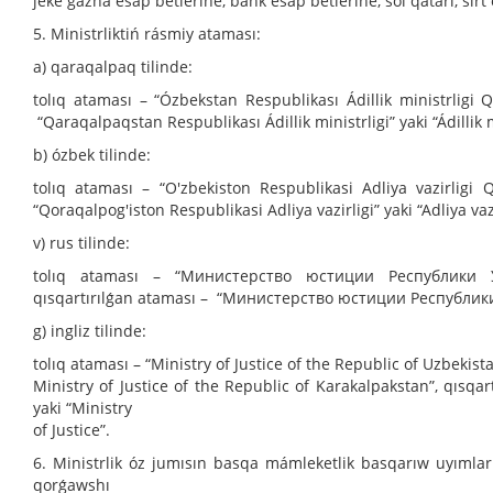
jeke ǵazna esap betlerine, bank esap betlerine, sol qatarı, sır
5. Ministrliktiń rásmiy ataması:
a) qaraqalpaq tilinde:
tolıq ataması – “Ózbekstan Respublikası Ádillik ministrligi Q
“Qaraqalpaqstan Respublikası Ádillik ministrligi” yaki “Ádillik m
b) ózbek tilinde:
tolıq ataması – “O'zbekiston Respublikasi Adliya vazirligi Q
“Qoraqalpog'iston Respublikasi Adliya vazirligi” yaki “Adliya vazi
v) rus tilinde:
tolıq ataması – “Министерство юстиции Республики 
qısqartırılǵan ataması – “Министерство юстиции Республик
g) ingliz tilinde:
tolıq ataması – “Ministry of Justice of the Republic of Uzbekist
Ministry of Justice of the Republic of Karakalpakstan”, qısqar
yaki “Ministry
of Justice”.
6. Ministrlik óz jumısın basqa mámleketlik basqarıw uyımların
qorǵawshı