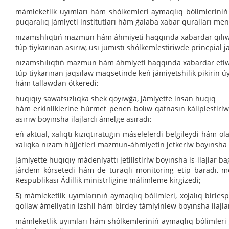
mámleketlik uyımları hám shólkemleri aymaqlıq bólimlerini
puqaralıq jámiyeti institutları hám ǵalaba xabar quralları men
nızamshlıqtıń mazmun hám áhmiyeti haqqında xabardar qılı
túp tiykarınan asırıw, usı jumıstı shólkemlestiriwde princpial 
nızamshılıqtıń mazmun hám áhmiyeti haqqında xabardar eti
túp tiykarınan jaqsılaw maqsetinde keń jámiyetshilik pikirin ú
hám tallawdan ótkeredi;
huqıqıy sawatsızlıqka shek qoyıwǵa, jámiyette insan huqıq
hám erkinliklerine húrmet penen bolıw qatnasın káliplestiri
asırıw boyınsha ilajlardı ámelge asıradı;
eń aktual, xalıqtı kızıqtıratuǵın máselelerdi belgileydi hám o
xalıqka nızam hújjetleri mazmun-áhmiyetin jetkeriw boyınsha i
jámiyette huqıqıy mádeniyattı jetilistiriw boyınsha is-ilajlar
járdem kórsetedi hám de turaqlı monitoring etip baradı, m
Respublikası Ádillik ministrligine málimleme kirgizedi;
5) mámleketlik uyımlarınıń aymaqlıq bólimleri, xojalıq birlesp
qollaw ámeliyatın izshil hám birdey támiyinlew boyınsha ilajl
mámleketlik uyımları hám shólkemleriniń aymaqlıq bólimleri j