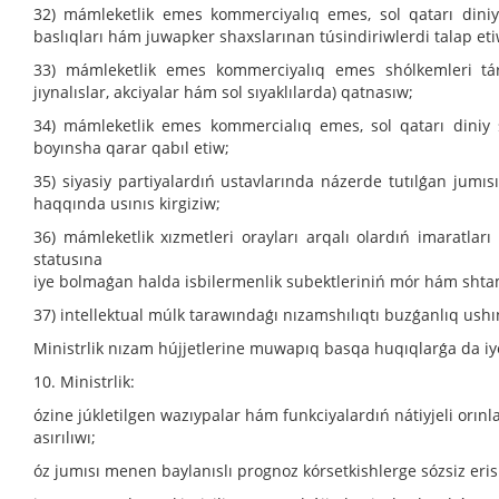
32) mámleketlik emes kommerciyalıq emes, sol qatarı dini
baslıqları hám juwapker shaxslarınan túsindiriwlerdi talap et
33) mámleketlik emes kommerciyalıq emes shólkemleri tárepi
jıynalıslar, akciyalar hám sol sıyaklılarda) qatnasıw;
34) mámleketlik emes kommercialıq emes, sol qatarı diniy sh
boyınsha qarar qabıl etiw;
35) siyasiy partiyalardıń ustavlarında názerde tutılǵan jumı
haqqında usınıs kirgiziw;
36) mámleketlik xızmetleri orayları arqalı olardıń imaratla
statusına
iye bolmaǵan halda isbilermenlik subektleriniń mór hám shta
37) intellektual múlk tarawındaǵı nızamshılıqtı buzǵanlıq ushı
Ministrlik nızam hújjetlerine muwapıq basqa huqıqlarǵa da i
10. Ministrlik:
ózine júkletilgen wazıypalar hám funkciyalardıń nátiyjeli orınl
asırılıwı;
óz jumısı menen baylanıslı prognoz kórsetkishlerge sózsiz eris