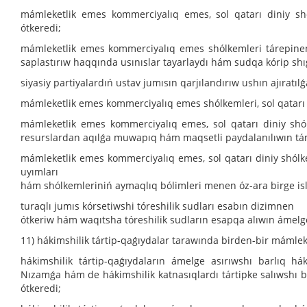
mámleketlik emes kommerciyalıq emes, sol qatarı diniy sh
ótkeredi;
mámleketlik emes kommerciyalıq emes shólkemleri tárepinen n
saplastırıw haqqında usınıslar tayarlaydı hám sudqa kórip shıǵ
siyasiy partiyalardıń ustav jumısın qarjılandırıw ushın ajıratıl
mámleketlik emes kommerciyalıq emes shólkemleri, sol qatarı 
mámleketlik emes kommerciyalıq emes, sol qatarı diniy shólk
resurslardan aqılǵa muwapıq hám maqsetli paydalanılıwın támi
mámleketlik emes kommerciyalıq emes, sol qatarı diniy shólk
uyımları
hám shólkemleriniń aymaqlıq bólimleri menen óz-ara birge isl
turaqlı jumıs kórsetiwshi tóreshilik sudları esabın dizimnen
ótkeriw hám waqıtsha tóreshilik sudların esapqa alıwın ámelge
11) hákimshilik tártip-qaǵıydalar tarawında birden-bir mámleke
hákimshilik tártip-qaǵıydaların ámelge asırıwshı barlıq há
Nızamǵa hám de hákimshilik katnasıqlardı tártipke salıwshı 
ótkeredi;