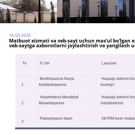
16.03.2026
Matbuot xizmati va veb-sayt uchun mas’ul bo‘lgan xo
veb-saytga axborotlarni joylashtirish va yangilash
T/r
F.I.SH
Lavozimi
Berdiniyazova Nurya
Huquqiy axborot sho
1
Koshkinbayevna
boshlig‘i
Xojaxmetova Muxabbat
Huquqiy axborot sho
2
Muxanbayevna
maslahatchisi
Palwaniyazov Islam
AKTRM bosh mutaxa
3