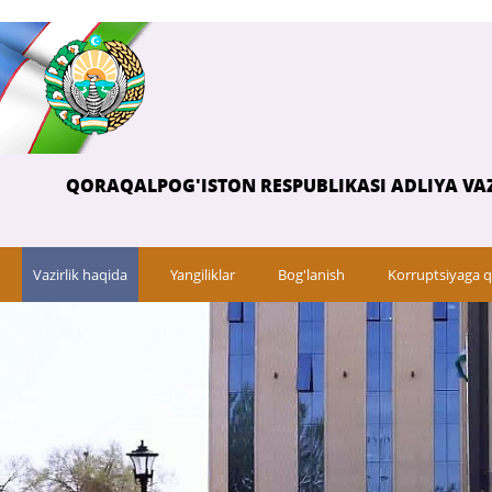
QORAQALPOG'ISTON RESPUBLIKASI ADLIYA VAZ
Vazirlik haqida
Yangiliklar
Bog'lanish
Korruptsiyaga q