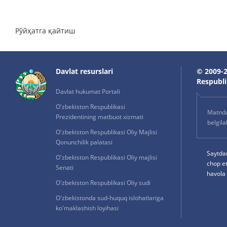
Рўйҳатга қайтиш
Davlat resurslari
© 2009-2
Respublik
Davlat hukumat Portali
O'zbekiston Respublikasi
Matnda 
Prezidentining matbuot xizmati
belgil
O'zbekiston Respublikasi Oliy Majlisi
Qonunchilik palatasi
Saytda
O'zbekiston Respublikasi Oliy majlisi
chop e
Senati
havola 
O'zbekiston Respublikasi Oliy sudi
O'zbekistonda sud-huquq islohatlariga
ko'maklashish loyihasi