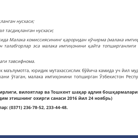
ланган нусхаси;
л тасдиқланган нусхаси;
сида Малака комиссиясининг қароридан кўчирма (малака имти
н талабгорлар эса малака имтиҳонини қайта топширганлиги 
аги тавсифнома.
к маълумотга, юридик мутахассислик бўйича камида уч йил му
вкани ўтаган, малака имтиҳонини топширган Ўзбекистон Респ
ирлиги, вилоятлар ва Тошкент шаҳар адлия бошқармалари
дим этишнинг охирги санаси 2016 йил 24 ноябрь)
р: (0371) 236-78-52, 233-44-48.