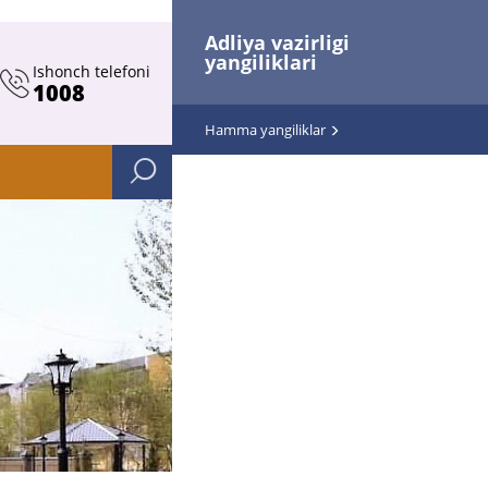
Adliya vazirligi
yangiliklari
Ishonch telefoni
1008
Hamma yangiliklar