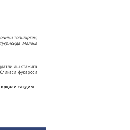
ҳонини топширган,
тўғрисида Малака
ддатли иш стажига
убликаси фуқароси
 орқали тақдим