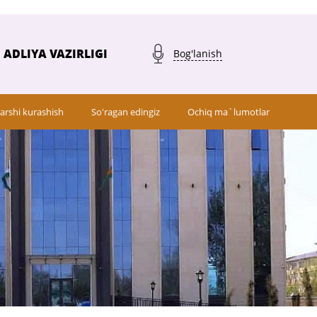
ADLIYA VAZIRLIGI
Bog'lanish
arshi kurashish
So'ragan edingiz
Ochiq ma`lumotlar