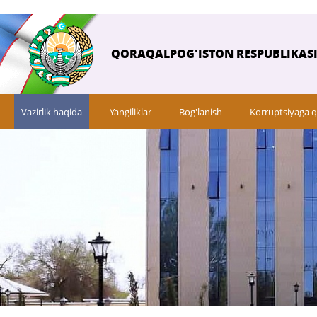
QORAQALPOG'ISTON RESPUBLIKASI 
Vazirlik haqida
Yangiliklar
Bog'lanish
Korruptsiyaga q