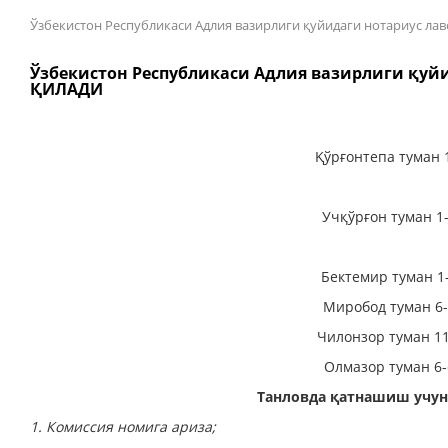
Ўзбекистон Республикаси Адлия вазирлиги қуйидаги нотариус
Ўзбекистон Республикаси Адлия вазирлиги қу
ҚИЛАДИ
Қўрғонтепа туман 
Учқўрғон туман 1
Бектемир туман 1
Миробод туман 6-
Чилонзор туман 11
Олмазор туман 6-
Танловда қатнашиш учу
1. Комиссия номига ариза;