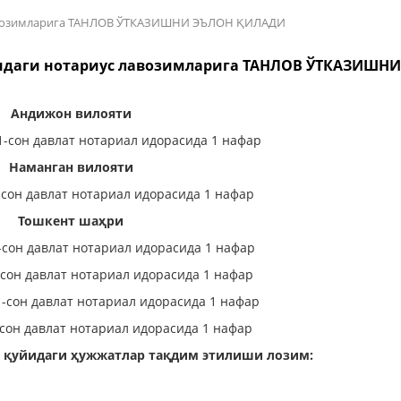
 лавозимларига ТАНЛОВ ЎТКАЗИШНИ ЭЪЛОН ҚИЛАДИ
йидаги нотариус лавозимларига ТАНЛОВ ЎТКАЗИШН
Андижон вилояти
1-сон давлат нотариал идорасида 1 нафар
Наманган вилояти
-сон давлат нотариал идорасида 1 нафар
Тошкент шаҳри
-сон давлат нотариал идорасида 1 нафар
сон давлат нотариал идорасида 1 нафар
-сон давлат нотариал идорасида 1 нафар
сон давлат нотариал идорасида 1 нафар
н қуйидаги ҳужжатлар
тақдим этилиши лозим: