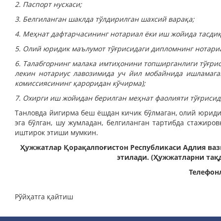
2. Паспорт нусхаси;
3. Белгиланган шаклда тўлдирилган шахсий варақа;
4. Меҳнат дафтарчасининг нотариал ёки иш жойида тасдиқ
5. Олий юридик маълумот тўғрисидаги дипломнинг нотариа
6. Талабгорнинг малака имтиҳонини топширганлиги тўғри
лекин нотариус лавозимида уч йил мобайнида ишламага
комиссиясининг қароридан кўчирма);
7. Охирги иш жойидан берилган меҳнат фаолияти тўғрисид
Танловда йигирма беш ёшдан кичик бўлмаган, олий юриди
эга бўлган, шу жумладан, белгиланган тартибда стажиро
иштирок этиши мумкин.
Ҳужжатлар Қорақалпоғистон Республикаси Адлия ваз
этилади. (Ҳужжатларни тақ
Телефонла
Рўйҳатга қайтиш