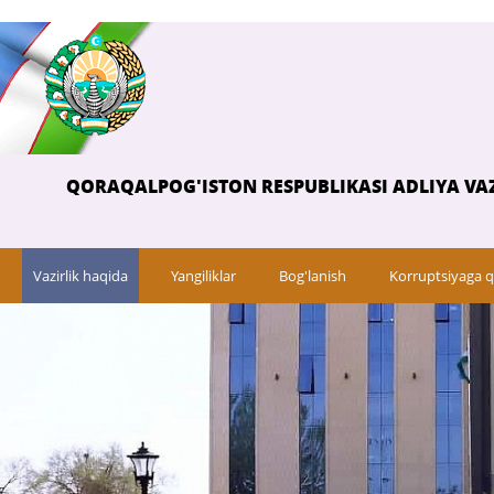
QORAQALPOG'ISTON RESPUBLIKASI ADLIYA VAZ
Vazirlik haqida
Yangiliklar
Bog'lanish
Korruptsiyaga q