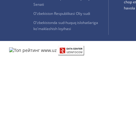
chop e
Senati
havola 
O'zbekiston Respublikasi Oliy sudi
O'zbekistonda sud-huquq islohatlariga
ko'maklashish loyihasi