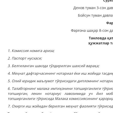
Сурх
Денов туман 3-сон да
Бойсун туман давла
Фар
Фарғона шаҳар 8-сон д
Танловда қа
ҳужжатлар т
1. Комиссия номига ариза;
2. Паспорт нусхаси;
3. Белгиланган шаклда тўлдирилган шахсий варақа;
4. Меҳнат дафтарчасининг нотариал ёки иш жойида тасдиқ
5. Олий юридик маълумот тўғрисидаги дипломнинг нотариа
6. Талабгорнинг малака имтиҳонини топширганлиги тўғри
топширган, лекин нотариус лавозимида уч йил моб
топширганлиги тўғрисида Малака комиссиясининг қарорид
7. Охирги иш жойидан берилган меҳнат фаолияти тўғрисид