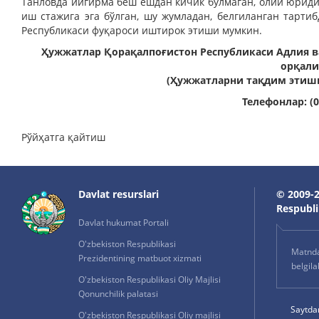
Танловда йигирма беш ёшдан кичик бўлмаган, олий юриди
иш стажига эга бўлган, шу жумладан, белгиланган тарти
Республикаси фуқароси иштирок этиши мумкин.
Ҳужжатлар Қорақалпоғистон Республикаси Адлия в
орқали
(Ҳужжатларни тақдим этиш
Телефонлар: (0-
Рўйҳатга қайтиш
Davlat resurslari
© 2009-2
Respublik
Davlat hukumat Portali
O'zbekiston Respublikasi
Matnda 
Prezidentining matbuot xizmati
belgil
O'zbekiston Respublikasi Oliy Majlisi
Qonunchilik palatasi
Saytda
O'zbekiston Respublikasi Oliy majlisi