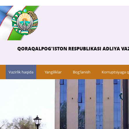
QORAQALPOG'ISTON RESPUBLIKASI ADLIYA VAZ
Vazirlik haqida
Yangiliklar
Bog'lanish
Korruptsiyaga q