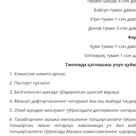
Термиз шаҳар 4-сон да
Бойсун туман давла
Узун туман 1-сон дав
Денов туман 3-сон да
Фар
Қува туман 1-сон дав
Олтиариқ туман 1-сон д
Танловда қатнашиш учун қуйи
1. Комиссия номига ариза;
2. Паспорт нусхаси;
3. Белгиланган шаклда тўлдирилган шахсий варақа;
4. Меҳнат дафтарчасининг нотариал ёки иш жойида тасдиқ
5. Олий юридик маълумот тўғрисидаги дипломнинг нотариа
6. Талабгорнинг малака имтиҳонини топширганлиги тўғри
топширган, лекин нотариус лавозимида уч йил моб
топширганлиги тўғрисида Малака комиссиясининг қарорид