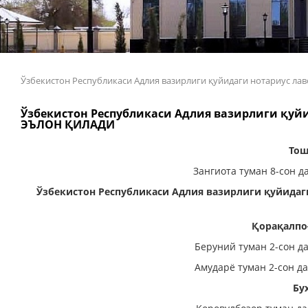
Ўзбекистон Республикаси Адлия вазирлиги қуйидаги нотариус
Ўзбекистон Республикаси Адлия вазирлиги қу
ЭЪЛОН ҚИЛАДИ
Тош
Зангиота туман 8-сон д
Ўзбекистон Республикаси Адлия вазирлиги қуйид
Қорақалпо
Беруний туман 2-сон д
Амударё туман 2-сон д
Бу