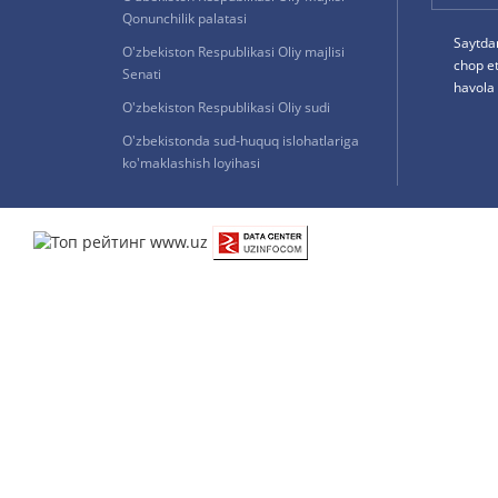
Qonunchilik palatasi
Saytda
O'zbekiston Respublikasi Oliy majlisi
chop e
Senati
havola 
O'zbekiston Respublikasi Oliy sudi
O'zbekistonda sud-huquq islohatlariga
ko'maklashish loyihasi