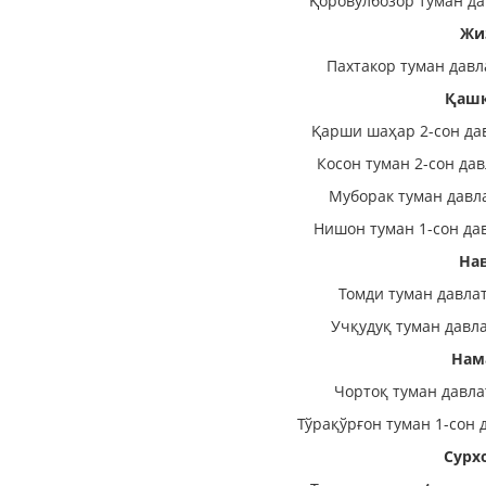
Қоровулбозор туман да
Жи
Пахтакор туман давл
Қашқ
Қарши шаҳар 2-сон да
Косон туман 2-сон да
Муборак туман давл
Нишон туман 1-сон да
На
Томди туман давла
Учқудуқ туман давл
Нам
Чортоқ туман давла
Тўрақўрғон туман 1-сон 
Сурх