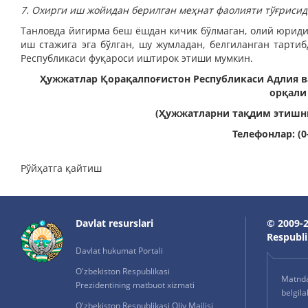
7. Охирги иш жойидан берилган меҳнат фаолияти тўғрисид
Танловда йигирма беш ёшдан кичик бўлмаган, олий юриди
иш стажига эга бўлган, шу жумладан, белгиланган тарти
Республикаси фуқароси иштирок этиши мумкин.
Ҳужжатлар Қорақалпоғистон Республикаси Адлия в
орқали
(Ҳужжатларни тақдим этишнин
Телефонлар: (0-
Рўйҳатга қайтиш
Davlat resurslari
© 2009-2
Respublik
Davlat hukumat Portali
O'zbekiston Respublikasi
Matnda 
Prezidentining matbuot xizmati
belgil
O'zbekiston Respublikasi Oliy Majlisi