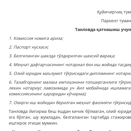
Қуйичирчиқ тум
Паркент туман
Танловда қатнашиш учун
1. Комиссия номига ариза;
2. Паспорт нусхаси;
3. Белгиланган шаклда тўлдирилган шахсий варақа;
4. Меҳнат дафтарчасининг нотариал ёки иш жойида тасдиқ
5. Олий юридик маълумот тўғрисидаги дипломнинг нотариа
6. Талабгорнинг малака имтиҳонини топширганлиги тўғри
лекин нотариус лавозимида уч йил мобайнида ишламага
комиссиясининг қароридан кўчирма);
7. Охирги иш жойидан берилган меҳнат фаолияти тўғрисид
Танловда йигирма беш ёшдан кичик бўлмаган, олий юриди
эга бўлган, шу жумладан, белгиланган тартибда стажиро
иштирок этиши мумкин.