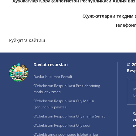
Ҳужжатлар Қорақалпоғистон Республикаси Адлия ваз
(Ҳужжатларни тақдим э
Телефонла
Рўйҳатга қайтиш
Davlat resurslari
© 20
Resp
Davlat hukumat Portali
O'zbekiston Respublikasi Prezidentining
M
matbuot xizmati
b
O'zbekiston Respublikasi Oliy Majlisi
Qonunchilik palatasi
S
O'zbekiston Respublikasi Oliy majlisi Senati
e
O'zbekiston Respublikasi Oliy sudi
m
O'zbekistonda sud-huquq islohatlariga