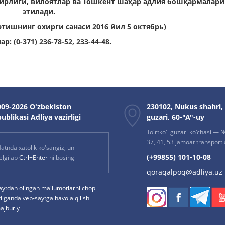
ирлиги, вилоятлар ва Тошкент шаҳар адлия бошқармалари
этилади.
тишнинг охирги санаси 2016 йил 5 октябрь)
р: (0-371) 236-78-52, 233-44-48.
09-2026 O'zbekiston
230102, Nukus shahri,
ublikasi Adliya vazirligi
guzari, 60-"A"-uy
To'rtko'l guzari ko'chasi — № 
37, 41, 53 jamoat transportla
atnda xatolik ko'sangiz, uni
(+99855) 101-10-08
elgilab
Ctrl+Enter
ni bosing
qoraqalpoq@adliya.uz
aytdan olingan ma'lumotlarni chop
tilganda veb-saytga havola qilish
ajburiy