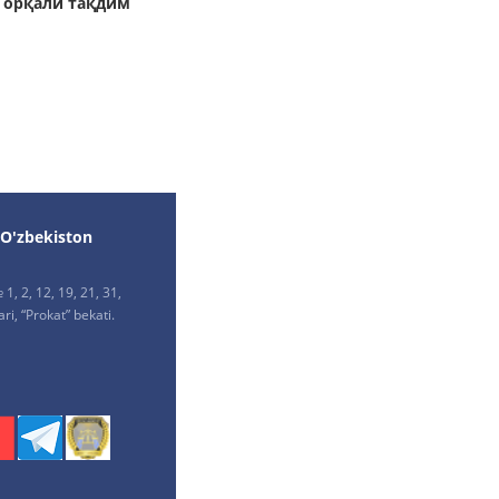
 орқали тақдим
 O'zbekiston
1, 2, 12, 19, 21, 31,
ri, “Prokat” bekati.