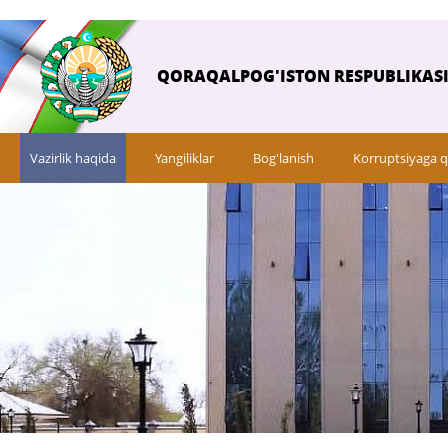
QORAQALPOG'ISTON RESPUBLIKASI 
Vazirlik haqida
Yangiliklar
Bog'lanish
Korruptsiyaga q