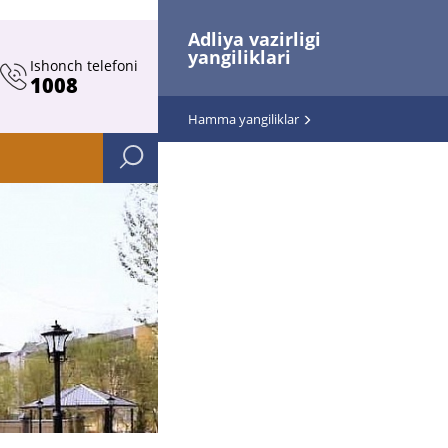
Adliya vazirligi
yangiliklari
Ishonch telefoni
1008
Hamma yangiliklar