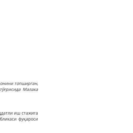
ҳонини топширган,
тўғрисида Малака
ддатли иш стажига
убликаси фуқароси