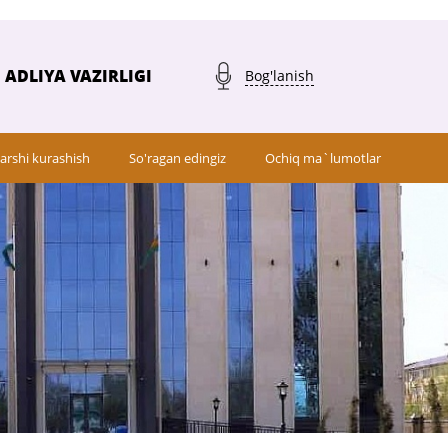
ADLIYA VAZIRLIGI
Bog'lanish
arshi kurashish
So'ragan edingiz
Ochiq ma`lumotlar