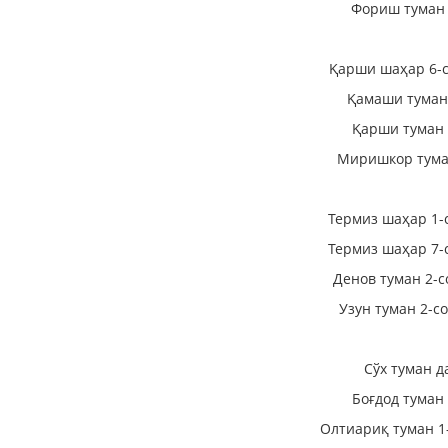
Фориш туман 
Қарши шаҳар 6-с
Қамаши туман
Қарши туман 
Миришкор туман
Термиз шаҳар 1-
Термиз шаҳар 7-
Денов туман 2-с
Узун туман 2-с
Сўх туман д
Боғдод туман
Олтиариқ туман 1