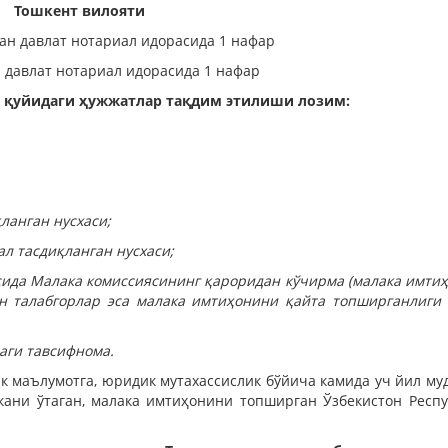
Тошкент вилояти
ан давлат нотариал идорасида 1 нафар
 давлат нотариал идорасида 1 нафар
 қуйидаги ҳужжатлар тақдим этилиши лозим:
ланган нусхаси;
л тасдиқланган нусхаси;
сида Малака комиссиясининг қароридан кўчирма (малака имти
н талабгорлар эса малака имтиҳонини қайта топширганлиги 
аги тавсифнома.
к маълумотга, юридик мутахассислик бўйича камида уч йил му
вкани ўтаган, малака имтиҳонини топширган Ўзбекистон Респ