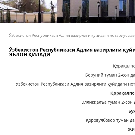
Ўзбекистон Республикаси Адлия вазирлиги қуйидаги нотариус
Ўзбекистон Республикаси Адлия вазирлиги қу
ЭЪЛОН ҚИЛАДИ
Қорақалпо
Беруний туман 2-сон д
Ўзбекистон Республикаси Адлия вазирлиги қуйидаги
Қорақалпо
Элликқалъа туман 2-сон 
Бу
Қоровулбозор туман да
Жи