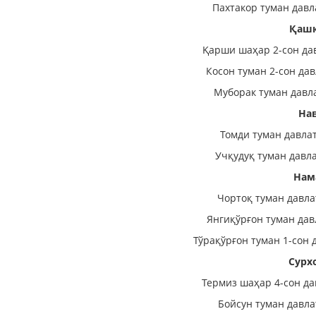
Пахтакор туман давл
Қашқ
Қарши шаҳар 2-сон да
Косон туман 2-сон да
Муборак туман давл
На
Томди туман давла
Учқудуқ туман давл
Нам
Чортоқ туман давла
Янгиқўрғон туман дав
Тўрақўрғон туман 1-сон 
Сурх
Термиз шаҳар 4-сон да
Бойсун туман давла