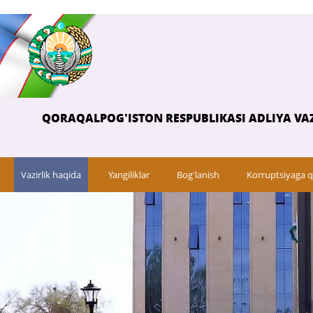
QORAQALPOG'ISTON RESPUBLIKASI ADLIYA VAZ
Vazirlik haqida
Yangiliklar
Bog'lanish
Korruptsiyaga q