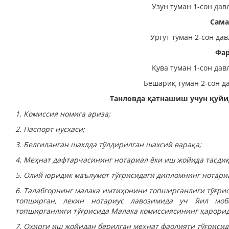
Узун туман 1-сон дав
Сама
Ургут туман 2-сон да
Фар
Қува туман 1-сон дав
Бешариқ туман 2-сон д
Танловда қатнашиш учун қуйи
1. Комиссия номига ариза;
2. Паспорт нусхаси;
3. Белгиланган шаклда тўлдирилган шахсий варақа;
4. Меҳнат дафтарчасининг нотариал ёки иш жойида тасдиқ
5. Олий юридик маълумот тўғрисидаги дипломнинг нотариа
6. Талабгорнинг малака имтиҳонини топширганлиги тўғри
топширган, лекин нотариус лавозимида уч йил моб
топширганлиги тўғрисида Малака комиссиясининг қарорид
7. Охирги иш жойидан берилган меҳнат фаолияти тўғрисид