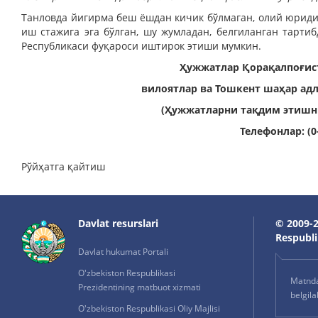
Танловда йигирма беш ёшдан кичик бўлмаган, олий юриди
иш стажига эга бўлган, шу жумладан, белгиланган тарти
Республикаси фуқароси иштирок этиши мумкин.
Ҳужжатлар Қорақалпоғист
вилоятлар ва Тошкент шаҳар ад
(Ҳужжатларни тақдим этишни
Телефонлар: (0-
Рўйҳатга қайтиш
Davlat resurslari
© 2009-2
Respublik
Davlat hukumat Portali
O'zbekiston Respublikasi
Matnda 
Prezidentining matbuot xizmati
belgil
O'zbekiston Respublikasi Oliy Majlisi