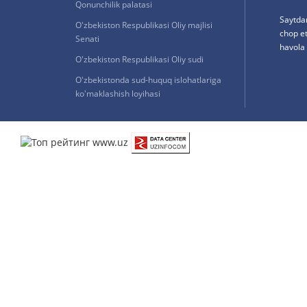
Qonunchilik palatasi
Saytda
O'zbekiston Respublikasi Oliy majlisi
chop e
Senati
havola 
O'zbekiston Respublikasi Oliy sudi
O'zbekistonda sud-huquq islohatlariga
ko'maklashish loyihasi