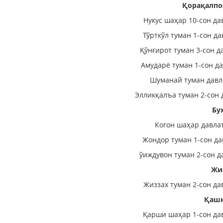
Қорақалпо
Нукус шаҳар 10-сон да
Тўрткўл туман 1-сон д
Қўнғирот туман 3-сон д
Амударё туман 1-сон д
Шуманай туман давл
Элликқалъа туман 2-сон 
Бу
Когон шаҳар давла
Жондор туман 1-сон да
ўиждувон туман 2-сон д
Жи
Жиззах туман 2-сон да
Қашқ
Қарши шаҳар 1-сон да