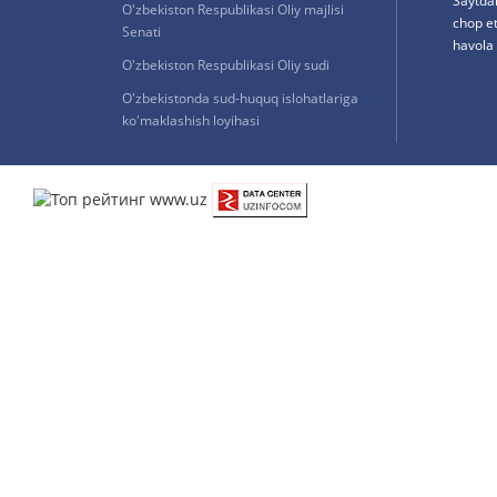
Saytda
O'zbekiston Respublikasi Oliy majlisi
chop e
Senati
havola 
O'zbekiston Respublikasi Oliy sudi
O'zbekistonda sud-huquq islohatlariga
ko'maklashish loyihasi