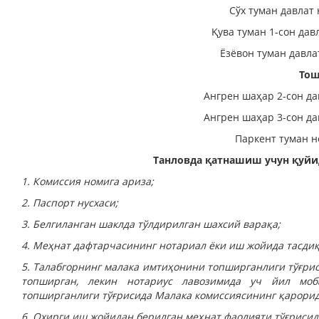
Сўх туман давлат
Қува туман 1-сон дав
Ёзёвон туман давла
Тош
Ангрен шаҳар 2-сон да
Ангрен шаҳар 3-сон да
Паркент туман н
Танловда қатнашиш учун қуйи
1. Комиссия номига ариза;
2. Паспорт нусхаси;
3. Белгиланган шаклда тўлдирилган шахсий варақа;
4. Меҳнат дафтарчасининг нотариал ёки иш жойида тасдиқ
5. Талабгорнинг малака имтиҳонини топширганлиги тўғри
топширган, лекин нотариус лавозимида уч йил моб
топширганлиги тўғрисида Малака комиссиясининг қа­рорид
6. Охирги иш жойидан берилган меҳнат фаолияти тўғрисид