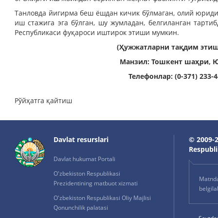
Танловда йигирма беш ёш­дан кичик бўлмаган, олий юриди
иш стажига эга бўлган, шу жумладан, белгиланган тарти
Республикаси фуқароси иштирок этиши мумкин.
(Ҳужжатларни тақдим этишн
Манзил: Тошкент шаҳри,
Ю
Телефонлар: (0-371) 233-44
Рўйҳатга қайтиш
Davlat resurslari
© 2009-2
Respublik
Davlat hukumat Portali
O'zbekiston Respublikasi
Matnda 
Prezidentining matbuot xizmati
belgil
O'zbekiston Respublikasi Oliy Majlisi
Qonunchilik palatasi