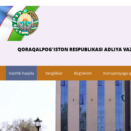
QORAQALPOG'ISTON RESPUBLIKASI ADLIYA VAZ
Vazirlik haqida
Yangiliklar
Bog'lanish
Korruptsiyaga q