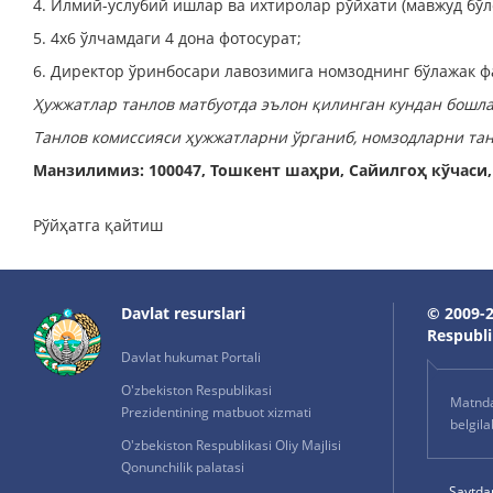
4. Илмий-услубий ишлар ва ихтиролар рўйхати (мавжуд бўлс
5. 4х6 ўлчамдаги 4 дона фотосурат;
6. Директор ўринбосари лавозимига номзоднинг бўлажак ф
Ҳужжатлар танлов матбуотда эълон қилинган кундан бошла
Танлов комиссияси ҳужжатларни ўрганиб, номзодларни тан
Манзилимиз: 100047, Тошкент шаҳри, Сайилгоҳ кўчаси, 
Рўйҳатга қайтиш
Davlat resurslari
© 2009-2
Respublik
Davlat hukumat Portali
O'zbekiston Respublikasi
Matnda 
Prezidentining matbuot xizmati
belgil
O'zbekiston Respublikasi Oliy Majlisi
Qonunchilik palatasi
Saytda