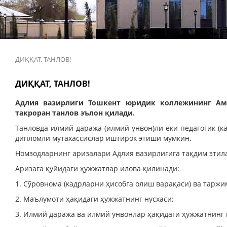
ДИҚҚАТ, ТАНЛОВ!
ДИҚҚАТ, ТАНЛОВ!
Адлия вазирлиги
Тошкент юридик коллежининг Ам
такроран танлов эълон қилади.
Танловда илмий даража (илмий унвон)ли ёки педагогик (к
дипломли мутахассислар иштирок этиши мумкин.
Номзодларнинг аризалари Адлия вазирлигига тақдим этил
Аризага қуйидаги ҳужжатлар илова қилинади:
1. Сўровнома (кадрларни ҳисобга олиш варақаси) ва таржи
2. Маълумоти ҳақидаги ҳужжатнинг нусхаси;
3. Илмий даража ва илмий унвонлар ҳақидаги ҳужжатнинг н