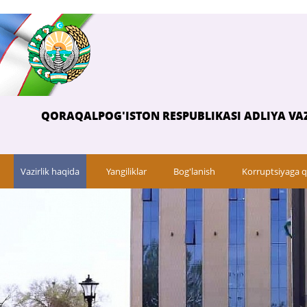
QORAQALPOG'ISTON RESPUBLIKASI ADLIYA VAZ
Vazirlik haqida
Yangiliklar
Bog'lanish
Korruptsiyaga q