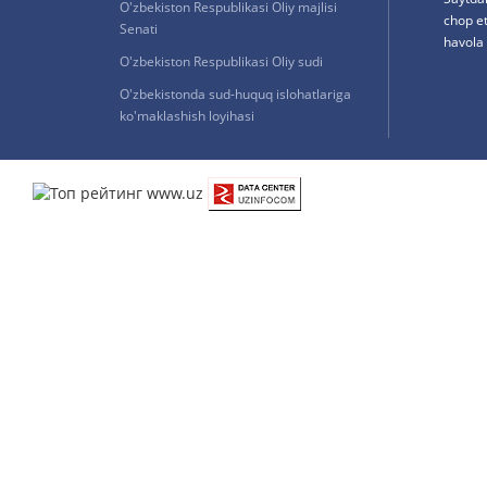
O'zbekiston Respublikasi Oliy majlisi
chop e
Senati
havola 
O'zbekiston Respublikasi Oliy sudi
O'zbekistonda sud-huquq islohatlariga
ko'maklashish loyihasi