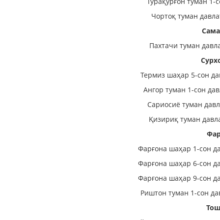
Тўрақўрғон туман 1-
Чортоқ туман давла
Сама
Пахтачи туман давл
Сурх
Термиз шаҳар 5-сон да
Ангор туман 1-сон да
Сариосиё туман давл
Қизириқ туман давл
Фар
Фарғона шаҳар 1-сон д
Фарғона шаҳар 6-сон д
Фарғона шаҳар 9-сон д
Риштон туман 1-сон да
Тош