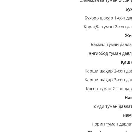
Элликқалъа туман 2-сон 
Бу
Бухоро шаҳар 1-сон да
Қорақўл туман 2-сон д
Жи
Бахмал туман давла
Янгиобод туман давл
Қашқ
Қарши шаҳар 2-сон да
Қарши шаҳар 3-сон да
Косон туман 2-сон да
На
Томди туман давла
Нам
Норин туман давла