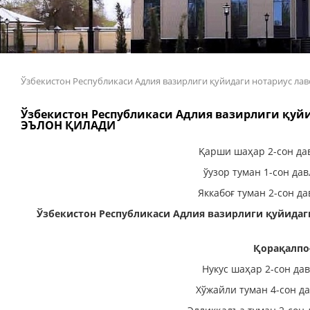
Ўзбекистон Республикаси Адлия вазирлиги қуйидаги нотариус
Ўзбекистон Республикаси Адлия вазирлиги қу
ЭЪЛОН ҚИЛАДИ
Қарши шаҳар 2-сон да
ўузор туман 1-сон да
Яккабоғ туман 2-сон д
Ўзбекистон Республикаси Адлия вазирлиги қуйид
Қорақалпо
Нукус шаҳар 2-сон да
Хўжайли туман 4-сон д