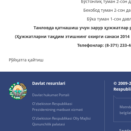
Бўстонлиқ туман 2-сон 
Бекобод туман 2-сон д
Бўка туман 1-сон дав
Танловда қатнашиш учун
зарур ҳужжатлар 
(Ҳужжатларни тақдим этишнинг охирги санаси 2014 й
Телефонлар: (8-371) 233-44
Рўйҳатга қайтиш
Davlat resurslari
© 2009-2
Respublik
Davlat hukumat Portali
O'zbekiston Respublikasi
Matnda 
Prezidentining matbuot xizmati
belgil
O'zbekiston Respublikasi Oliy Majlisi
Qonunchilik palatasi
Saytda