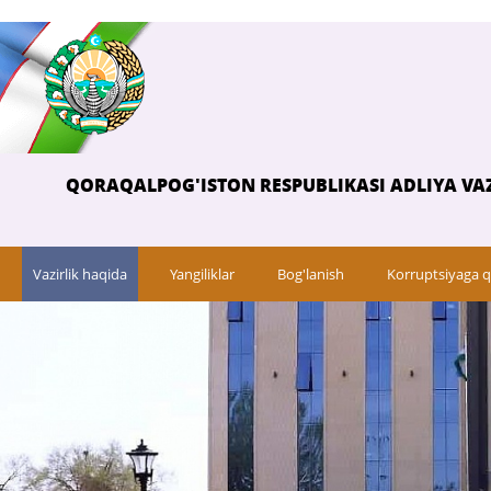
QORAQALPOG'ISTON RESPUBLIKASI ADLIYA VAZ
Vazirlik haqida
Yangiliklar
Bog'lanish
Korruptsiyaga q