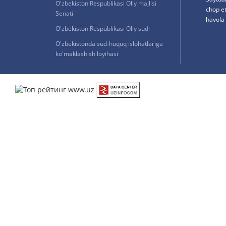
O'zbekiston Respublikasi Oliy majlisi
chop e
Senati
havola 
O'zbekiston Respublikasi Oliy sudi
O'zbekistonda sud-huquq islohatlariga
ko'maklashish loyihasi