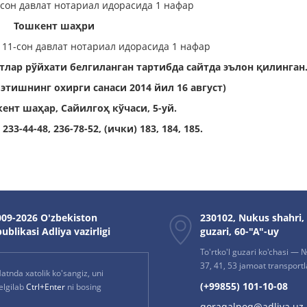
-сон давлат нотариал идорасида 1 нафар
Тошкент шаҳри
 11-сон давлат нотариал идорасида 1 нафар
тлар рўйхати белгиланган тартибда сайтда эълон қилинган
тишнинг охирги санаси 2014 йил 16 август)
ент шаҳар, Cайилгоҳ кўчаси, 5-уй.
233-44-48, 236-78-52, (ички) 183, 184, 185.
09-2026 O'zbekiston
230102, Nukus shahri,
ublikasi Adliya vazirligi
guzari, 60-"A"-uy
To'rtko'l guzari ko'chasi — № 
37, 41, 53 jamoat transportla
atnda xatolik ko'sangiz, uni
(+99855) 101-10-08
elgilab
Ctrl+Enter
ni bosing
qoraqalpoq@adliya.uz