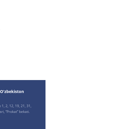
.
 O'zbekiston
1, 2, 12, 19, 21, 31,
ri, “Prokat” bekati.