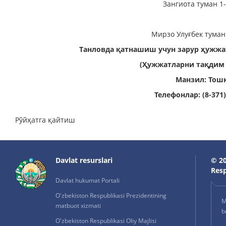
Зангиота туман 1
Мирзо Улуғбек туман
Танловда қатнашиш учун
зарур ҳужжа
(Ҳужжатларни тақдим э
Манзил: Тошк
Телефонлар: (8-371) 
Рўйҳатга қайтиш
Davlat resurslari
© 20
Resp
Davlat hukumat Portali
O'zbekiston Respublikasi Prezidentining
M
matbuot xizmati
b
O'zbekiston Respublikasi Oliy Majlisi