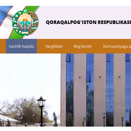
QORAQALPOG'ISTON RESPUBLIKASI 
Vazirlik haqida
Yangiliklar
Bog'lanish
Korruptsiyaga q