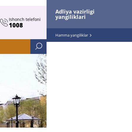
Adliya vazirligi
yangiliklari
Ishonch telefoni
1008
Hamma yangiliklar