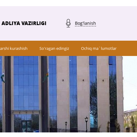
ADLIYA VAZIRLIGI
Bog'lanish
arshi kurashish
So'ragan edingiz
Ochiq ma`lumotlar