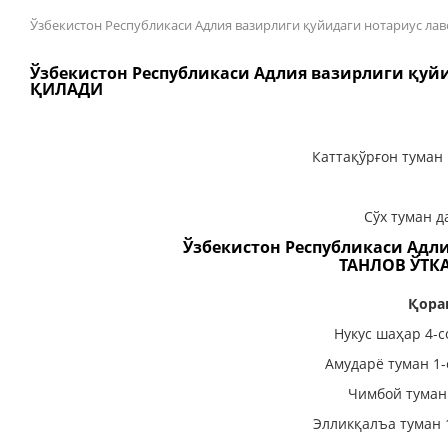
Ўзбекистон Республикаси Адлия вазирлиги қуйидаги нотариус
Ўзбекистон Республикаси Адлия вазирлиги қу
ҚИЛАДИ
Каттақўрғон туман 
Сўх туман д
Ўзбекистон Республикаси Адл
ТАНЛОВ ЎТК
Қора
Нукус шаҳар 4-с
Амударё туман 1-
Чимбой туман
Элликқалъа туман 