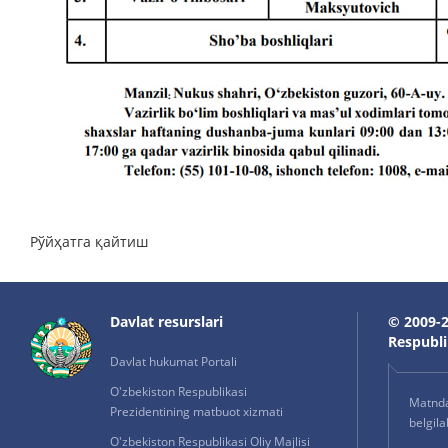
Рўйҳатга қайтиш
Davlat resurslari
© 2009-2
Respublik
Davlat hukumat Portali
O'zbekiston Respublikasi
Matnda 
Prezidentining matbuot xizmati
belgil
O'zbekiston Respublikasi Oliy Majlisi