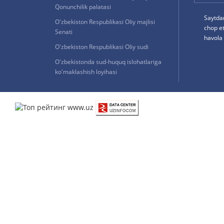
Qonunchilik palatasi
Saytda
O'zbekiston Respublikasi Oliy majlisi
chop e
Senati
havola 
O'zbekiston Respublikasi Oliy sudi
O'zbekistonda sud-huquq islohatlariga
ko'maklashish loyihasi