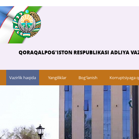
QORAQALPOG'ISTON RESPUBLIKASI ADLIYA VAZ
Vazirlik haqida
Yangiliklar
Bog'lanish
Korruptsiyaga q