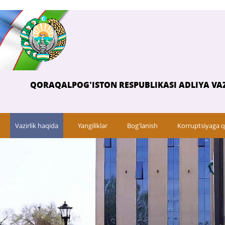
QORAQALPOG'ISTON RESPUBLIKASI ADLIYA VAZ
Vazirlik haqida
Yangiliklar
Bog'lanish
Korruptsiyaga q