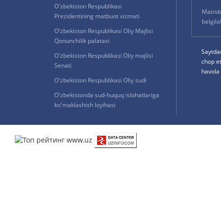
O'zbekiston Respublikasi
Matnda 
Prezidentining matbuot xizmati
belgil
O'zbekiston Respublikasi Oliy Majlisi
Qonunchilik palatasi
Saytda
O'zbekiston Respublikasi Oliy majlisi
chop e
Senati
havola 
O'zbekiston Respublikasi Oliy sudi
O'zbekistonda sud-huquq islohatlariga
ko'maklashish loyihasi