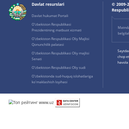
Davlat resurslari
© 2009-2
Respublik
Davlat hukumat Portali
O'zbekiston Respublikasi
Matnda 
Prezidentining matbuot xizmati
belgil
O'zbekiston Respublikasi Oliy Majlisi
Qonunchilik palatasi
Saytda
O'zbekiston Respublikasi Oliy majlisi
chop e
Senati
havola 
O'zbekiston Respublikasi Oliy sudi
O'zbekistonda sud-huquq islohatlariga
ko'maklashish loyihasi