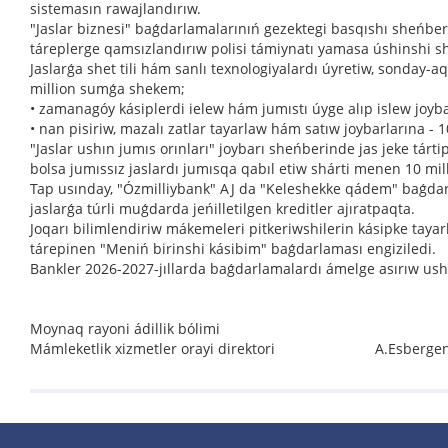
sistemasın rawajlandırıw.
"Jaslar biznesi" baǵdarlamalarınıń gezektegi basqıshı sheńber
táreplerge qamsızlandırıw polisi támiynatı yamasa úshinshi shax
Jaslarǵa shet tili hám sanlı texnologiyalardı úyretiw, sonday-a
million sumǵa shekem;
• zamanagóy kásiplerdi ielew hám jumıstı úyge alıp islew joyb
• nan pisiriw, mazalı zatlar tayarlaw hám satıw joybarlarına -
"Jaslar ushın jumıs orınları" joybarı sheńberinde jas jeke tárt
bolsa jumıssız jaslardı jumısqa qabıl etiw shárti menen 10 mil
Tap usınday, "Ózmilliybank" AJ da "Keleshekke qádem" baǵdar
jaslarǵa túrli muǵdarda jeńilletilgen kreditler ajıratpaqta.
Joqarı bilimlendiriw mákemeleri pitkeriwshilerin kásipke taya
tárepinen "Meniń birinshi kásibim" baǵdarlaması engiziledi.
Bankler 2026-2027-jıllarda baǵdarlamalardı ámelge asırıw ushı
Moynaq rayoni ádillik bólimi
Mámleketlik xizmetler orayi direktori A.Esberge