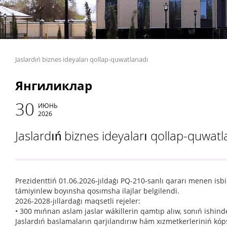
Jaslardıń biznes ideyaları qollap-quwatlanadı
Янгиликлар
30
ИЮНЬ
2026
Jaslardıń biznes ideyaları qollap-quwat
Prezidenttiń 01.06.2026-jıldaǵı PQ-210-sanlı qararı menen isbi
támiyinlew boyınsha qosımsha ilajlar belgilendi.
2026-2028-jıllardaǵı maqsetli rejeler:
• 300 mıńnan aslam jaslar wákillerin qamtıp alıw, sonıń ishin
Jaslardıń baslamaların qarjılandırıw hám xızmetkerleriniń kóp