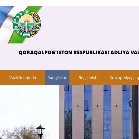
QORAQALPOG'ISTON RESPUBLIKASI ADLIYA VAZ
Vazirlik haqida
Yangiliklar
Bog'lanish
Korruptsiyaga q