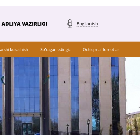
ADLIYA VAZIRLIGI
Bog'lanish
arshi kurashish
So'ragan edingiz
Ochiq ma`lumotlar