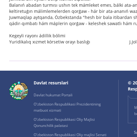
Balanıń abadan turmısı ushın tek mámleket emes, bálki ata-an
keltiretuǵın málimlemelerden qorǵaw - hár bir ata-ananıń waz
Juwmaqlap aytqanda, Ózbekstanda "hesh bir bala itibardan she
qádir-qımbatı hám máplerin qorǵaw - keleshek sawatlı hám ruw
Kegeyli rayonı ádillik bólimi
Yuridikalıq xızmet kórsetiw orayı baslıǵı J.Jol
Davlat resurslari
© 20
Resp
Davlat hukumat Portali
O'zbekiston Respublikasi Prezidentining
M
matbuot xizmati
b
O'zbekiston Respublikasi Oliy Majlisi
Qonunchilik palatasi
S
O'zbekiston Respublikasi Oliy majlisi Senati