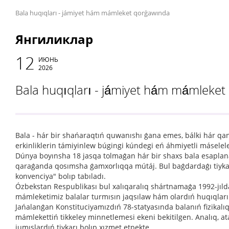
Bala huqıqları - jámiyet hám mámleket qorǵawında
Янгиликлар
12
ИЮНЬ
2026
Bala huqıqları - jámiyet hám mámleke
Bala - hár bir shańaraqtıń quwanıshı ǵana emes, bálki hár q
erkinliklerin támiyinlew búgingi kúndegi eń áhmiyetli máselele
Dúnya boyınsha 18 jasqa tolmaǵan hár bir shaxs bala esaplanadı
qaraǵanda qosımsha ǵamxorlıqqa mútáj. Bul baǵdardaǵı tiykarǵ
konvenciya" bolıp tabıladı.
Ózbekstan Respublikası bul xalıqaralıq shártnamaǵa 1992-jılda
mámleketimiz balalar turmısın jaqsılaw hám olardıń huqıqların 
Jańalanǵan Konstituciyamızdıń 78-statyasında balanıń fizikalıq
mámlekettiń tikkeley minnetlemesi ekeni bekitilgen. Analıq, a
jumıslardıń tiykarı bolıp xızmet etpekte.