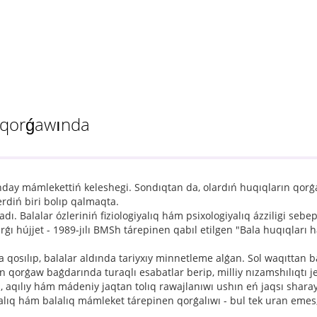
t qorǵawında
anday mámlekettiń keleshegi. Sondıqtan da, olardıń huqıqların qo
rdiń biri bolıp qalmaqta.
. Balalar ózleriniń fiziologiyalıq hám psixologiyalıq ázziligi sebep
ı hújjet - 1989-jılı BMSh tárepinen qabıl etilgen "Bala huqıqları 
 qosılıp, balalar aldında tariyxıy minnetleme alǵan. Sol waqıttan 
qorǵaw baǵdarında turaqlı esabatlar berip, milliy nızamshılıqtı jet
, aqılıy hám mádeniy jaqtan tolıq rawajlanıwı ushın eń jaqsı sharaya
talıq hám balalıq mámleket tárepinen qorǵalıwı - bul tek uran emes,