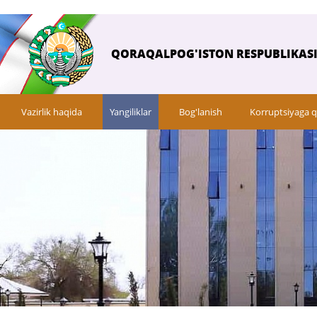
QORAQALPOG'ISTON RESPUBLIKASI 
Vazirlik haqida
Yangiliklar
Bog'lanish
Korruptsiyaga q