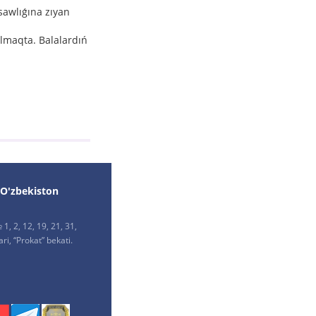
sawlıǵına zıyan
lmaqta. Balalardıń
 O'zbekiston
1, 2, 12, 19, 21, 31,
ri, “Prokat” bekati.