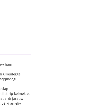
rǵaw hám
li úlkenlerge
haqqındaǵı
baslap
ilistirip kelmekte.
tlardı jaratıw -
 bálki ámeliy