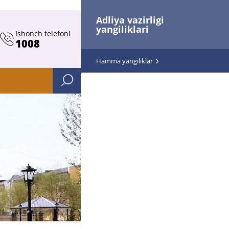
Adliya vazirligi
yangiliklari
Ishonch telefoni
1008
Hamma yangiliklar