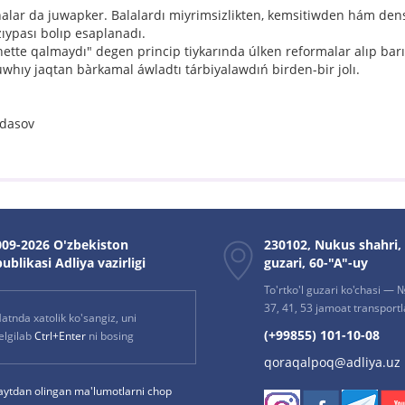
alar da juwapker. Balalardı miyrimsizlikten, kemsitiwden hám den
ıypası bolıp esaplanadı.
tte qalmaydı" degen princip tiykarında úlken reformalar alıp barı
hıy jaqtan bàrkamal áwladtı tárbiyalawdıń birden-bir jolı.
dasov
09-2026 O'zbekiston
230102, Nukus shahri,
ublikasi Adliya vazirligi
guzari, 60-"A"-uy
To'rtko'l guzari ko'chasi — № 
37, 41, 53 jamoat transportla
atnda xatolik ko'sangiz, uni
(+99855) 101-10-08
elgilab
Ctrl+Enter
ni bosing
qoraqalpoq@adliya.uz
aytdan olingan ma'lumotlarni chop