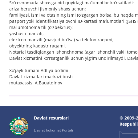
Soʻrovnomada shaxsga oid quyidagi maʼlumotlar koʻrsatiladi:
ariza beruvchi jismoniy shaxs uchun:
familiyasi, ismi va otasining ismi (oʻzgargan boʻlsa, bu haqda m
pasport yoki identifikatsiyalovchi ID-kartasi maʼlumotlari (JSHS
maʼlumotnoma tili (oʻzbek/rus);
yashash manzili;
elektron manzili (mavjud boʻlsa) va telefon raqami;
obyektning kadastr raqami.
Notarial tasdiqlangan ishonchnoma (agar ishonchli vakil tomon
Davlat xizmatini koʻrsatganlik uchun yigʻim undirilmaydi. Davla
Xoʻjayli tumani Adliya boʻlimi
Davlat xizmatlari markazi bosh
mutaxassisi A.Bauatdinov
Davlat resurslari
© 2009-2
Respublik
Davlat hukumat Portali