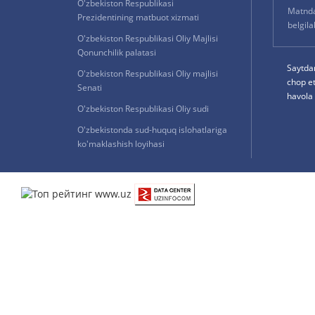
O'zbekiston Respublikasi
Matnda 
Prezidentining matbuot xizmati
belgil
O'zbekiston Respublikasi Oliy Majlisi
Qonunchilik palatasi
Saytda
O'zbekiston Respublikasi Oliy majlisi
chop e
Senati
havola 
O'zbekiston Respublikasi Oliy sudi
O'zbekistonda sud-huquq islohatlariga
ko'maklashish loyihasi