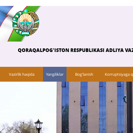
QORAQALPOG'ISTON RESPUBLIKASI ADLIYA VAZ
Vazirlik haqida
Yangiliklar
Bog'lanish
Korruptsiyaga q