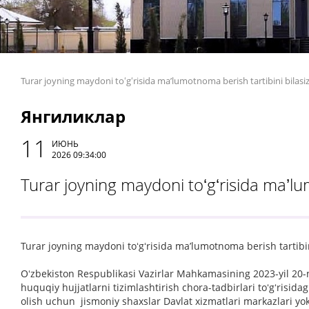
Turar joyning maydoni toʻgʻrisida maʼlumotnoma berish tartibini bilasi
Янгиликлар
11
ИЮНЬ
2026 09:34:00
Turar joyning maydoni toʻgʻrisida maʼlu
Turar joyning maydoni toʻgʻrisida maʼlumotnoma berish tartibi
Oʻzbekiston Respublikasi Vazirlar Mahkamasining 2023-yil 20-n
huquqiy hujjatlarni tizimlashtirish chora-tadbirlari toʻgʻrisi
olish uchun jismoniy shaxslar Davlat xizmatlari markazlari yok