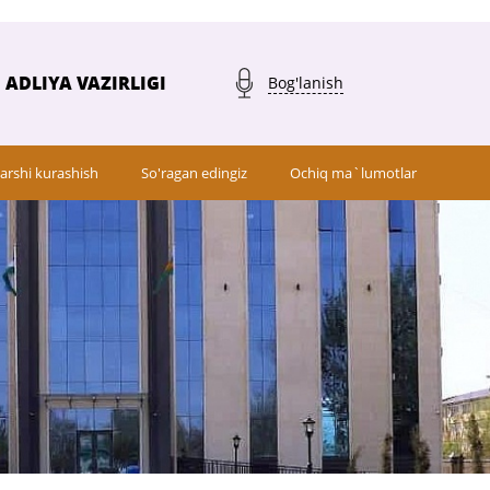
ADLIYA VAZIRLIGI
Bog'lanish
arshi kurashish
So'ragan edingiz
Ochiq ma`lumotlar