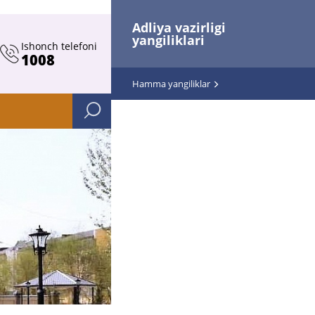
Adliya vazirligi
yangiliklari
Ishonch telefoni
1008
Hamma yangiliklar