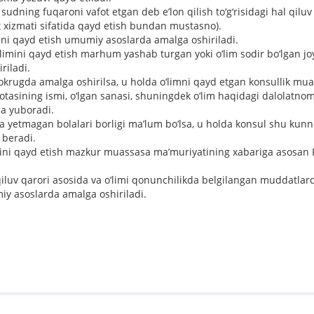
dning fuqaroni vafot etgan deb e’lon qilish to‘g‘risidagi hal qiluv
at xizmati sifatida qayd etish bundan mustasno).
mini qayd etish umumiy asoslarda amalga oshiriladi.
‘limini qayd etish marhum yashab turgan yoki o‘lim sodir bo‘lgan jo
riladi.
krugda amalga oshirilsa, u holda o‘limni qayd etgan konsullik m
 otasining ismi, o‘lgan sanasi, shuningdek o‘lim haqidagi dalolatno
ma yuboradi.
yetmagan bolalari borligi ma’lum bo‘lsa, u holda konsul shu kunn
 beradi.
limini qayd etish mazkur muassasa ma’muriyatining xabariga asosan
l qiluv qarori asosida va o‘limi qonunchilikda belgilangan muddatla
y asoslarda amalga oshiriladi.