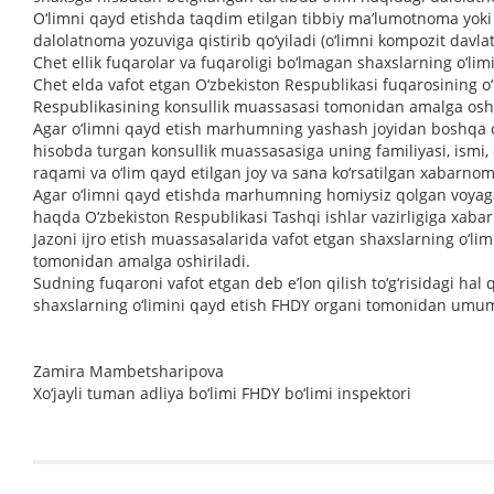
O‘limni qayd etishda taqdim etilgan tibbiy ma’lumotnoma yoki su
dalolatnoma yozuviga qistirib qo‘yiladi (o‘limni kompozit davl
Chet ellik fuqarolar va fuqaroligi bo‘lmagan shaxslarning o‘li
Chet elda vafot etgan O‘zbekiston Respublikasi fuqarosining o
Respublikasining konsullik muassasasi tomonidan amalga oshi
Agar o‘limni qayd etish marhumning yashash joyidan boshqa o
hisobda turgan konsullik muassasasiga uning familiyasi, ismi,
raqami va o‘lim qayd etilgan joy va sana ko‘rsatilgan xabarno
Agar o‘limni qayd etishda marhumning homiysiz qolgan voyaga 
haqda O‘zbekiston Respublikasi Tashqi ishlar vazirligiga xabar
Jazoni ijro etish muassasalarida vafot etgan shaxslarning o‘
tomonidan amalga oshiriladi.
Sudning fuqaroni vafot etgan deb e’lon qilish to‘g‘risidagi ha
shaxslarning o‘limini qayd etish FHDY organi tomonidan umumi
Zamira Mambetsharipova
Xo‘jayli tuman adliya bo‘limi FHDY bo‘limi inspektori