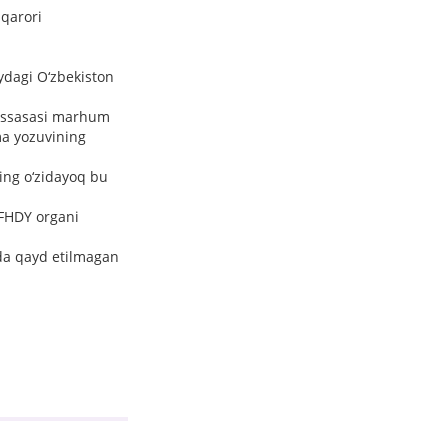
 qarori
ydagi O‘zbekiston
uassasasi marhum
ma yozuvining
ing o‘zidayoq bu
 FHDY organi
rda qayd etilmagan