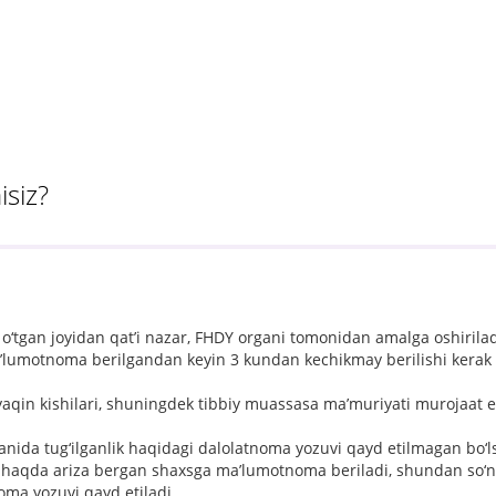
isiz?
o‘tgan joyidan qat’i nazar, FHDY organi tomonidan amalga oshirilad
iy ma’lumotnoma berilgandan keyin 3 kundan kechikmay berilishi kerak
 yaqin kishilari, shuningdek tibbiy muassasa ma’muriyati murojaat 
ida tug‘ilganlik haqidagi dalolatnoma yozuvi qayd etilmagan bo‘ls
bu haqda ariza bergan shaxsga ma’lumotnoma beriladi, shundan so‘n
oma yozuvi qayd etiladi.