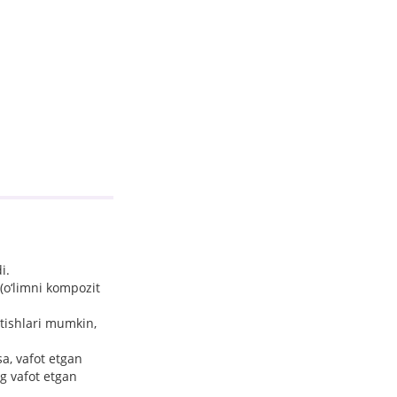
i.
 (o‘limni kompozit
etishlari mumkin,
a, vafot etgan
g vafot etgan