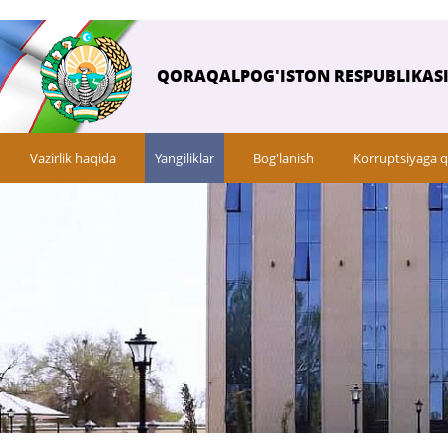
QORAQALPOG'ISTON RESPUBLIKASI 
Vazirlik haqida
Yangiliklar
Bog'lanish
Korruptsiyaga q