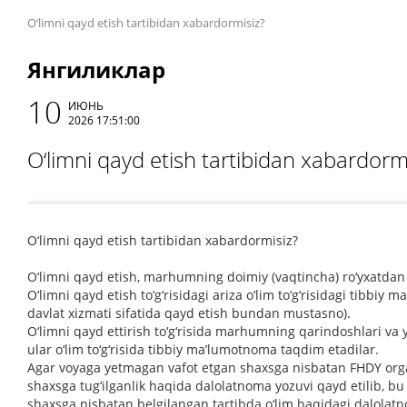
O‘limni qayd etish tartibidan xabardormisiz?
Янгиликлар
10
ИЮНЬ
2026 17:51:00
O‘limni qayd etish tartibidan xabardorm
O‘limni qayd etish tartibidan xabardormisiz?
O‘limni qayd etish, marhumning doimiy (vaqtincha) ro‘yxatdan 
O‘limni qayd etish to‘g‘risidagi ariza o‘lim to‘g‘risidagi tibb
davlat xizmati sifatida qayd etish bundan mustasno).
O‘limni qayd ettirish to‘g‘risida marhumning qarindoshlari va
ular o‘lim to‘g‘risida tibbiy ma’lumotnoma taqdim etadilar.
Agar voyaga yetmagan vafot etgan shaxsga nisbatan FHDY organ
shaxsga tug‘ilganlik haqida dalolatnoma yozuvi qayd etilib, 
shaxsga nisbatan belgilangan tartibda o‘lim haqidagi dalolatn