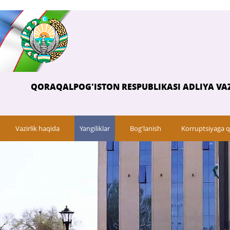
QORAQALPOG'ISTON RESPUBLIKASI ADLIYA VAZ
Vazirlik haqida
Yangiliklar
Bog'lanish
Korruptsiyaga q