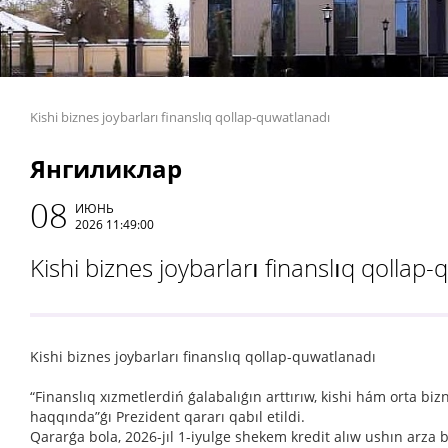
Kishi biznes joybarları finanslıq qollap-quwatlanadı
Янгиликлар
08
ИЮНЬ
2026 11:49:00
Kishi biznes joybarları finanslıq qollap
Kishi biznes joybarları finanslıq qollap-quwatlanadı
“Finanslıq xızmetlerdiń ǵalabalıǵın arttırıw, kishi hám orta biz
haqqında”ǵı Prezident qararı qabıl etildi.
Qararǵa bola, 2026-jıl 1-iyulge shekem kredit alıw ushın arza