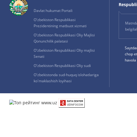
Respublik
Davlat hukumat Portali
O'zbekiston Respublikasi
Matnda 
Prezidentining matbuot xizmati
belgil
O'zbekiston Respublikasi Oliy Majlisi
Qonunchilik palatasi
Saytda
O'zbekiston Respublikasi Oliy majlisi
chop e
Senati
havola 
O'zbekiston Respublikasi Oliy sudi
O'zbekistonda sud-huquq islohatlariga
ko'maklashish loyihasi