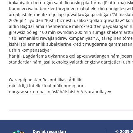
imkaniyatın beretuǵın sanlı finanslıq platforma (Platforma) iske
Kommerciyalıq bankler tárepinen máhállelerdiń qánigelesiwi h
arqalı isbilermenlikti qollap-quwatlawǵa qaratılǵan “AI másláhá
2026-jıl 1-iyulden “Kishi biznesti úzliksiz qollap-quwatlaw” 
aldın Baǵdarlama sheńberinde mikrokreditten paydalanǵan hám
girewsiz bólegi 100 mln swmdan 200 mln sumǵa shekem arttırı
“Isbilermenlikti rawajlandırıw kompaniyası” AJ tárepinen tómen
kishi isbilermenlik subektlerine kredit muǵdarına qaramasta
ushın kompensaciya;
hár jılı Baǵdarlama tiykarında qollap-quwatlanǵan hám joqarı k
standartlar hám jasıl texnologiyalardı engiziw qárejetleri us
Qaraqalpaqstan Respublikası Ádillik
minstrligi Intellektual múlk huqıqların
qorǵaw sektorı bas másláhátshisi A.A.Nurabullayev
Davlat resurslari
© 2009-2