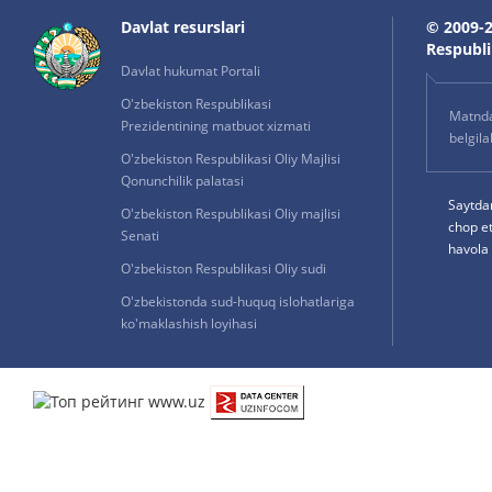
Davlat resurslari
© 2009-2
Respublik
Davlat hukumat Portali
O'zbekiston Respublikasi
Matnda 
Prezidentining matbuot xizmati
belgil
O'zbekiston Respublikasi Oliy Majlisi
Qonunchilik palatasi
Saytda
O'zbekiston Respublikasi Oliy majlisi
chop e
Senati
havola 
O'zbekiston Respublikasi Oliy sudi
O'zbekistonda sud-huquq islohatlariga
ko'maklashish loyihasi