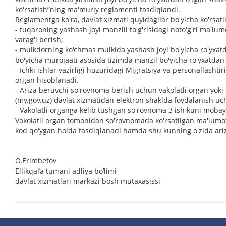
ko'rsatish”ning ma'muriy reglamenti tasdiqlandi.
Reglamentga ko'ra, davlat xizmati quyidagilar bo'yicha ko'rsatil
- fuqaroning yashash joyi manzili to'g'risidagi noto'g'ri ma'lu
varag'i berish;
- mulkdorning ko'chmas mulkida yashash joyi bo'yicha ro'yxatdan
bo'yicha murojaati asosida tizimda manzil bo'yicha ro'yxatda
- Ichki ishlar vazirligi huzuridagi Migratsiya va personallash
organ hisoblanadi.
- Ariza beruvchi so'rovnoma berish uchun vakolatli organ yoki
(my.gov.uz) davlat xizmatidan elektron shaklda foydalanish uch
- Vakolatli organga kelib tushgan so'rovnoma 3 ish kuni mobayn
Vakolatli organ tomonidan so'rovnomada ko'rsatilgan ma'lumotla
kod qo'ygan holda tasdiqlanadi hamda shu kunning o'zida ari
O.Erimbetov
Ellikqal’a tumani adliya bo’limi
davlat xizmatlari markazi bosh mutaxasissi