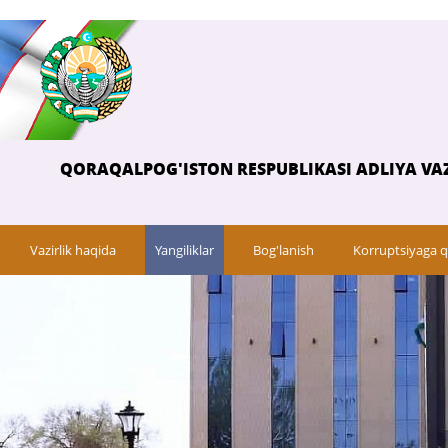
QORAQALPOG'ISTON RESPUBLIKASI ADLIYA VAZ
Vazirlik haqida
Yangiliklar
Bog'lanish
Korruptsiyaga q