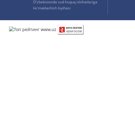
O'zbekistonda sud-huquq islohatlariga
ko'maklashish loyihasi