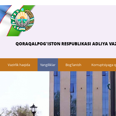
QORAQALPOG'ISTON RESPUBLIKASI ADLIYA VAZ
Vazirlik haqida
Yangiliklar
Bog'lanish
Korruptsiyaga q