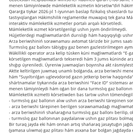
menen támiyinlewde mámleketlik xızmetin kórsetiw"diń hákimsh
Qararǵa tiykar 2026-jıl 1-iyunnan baslap fizikalıq shaxslardı 
tastıyıqlanǵan Hákimshilik reglamentke muwapıq tek ǵana Mám
interaktiv mámleketlik xızmetler portalı arqalı kórsetiledi.
Mámleketlik xızmet kórsetilgenligi ushın jıyım óndirilmeydi.
Hújjetlerdegi maǵlıwmatlardıń durıslıǵı hám haqıyqıylıǵı ushı
Arza beriwshiniń sorawnaması avtomat tárizde bir jumıs saatı 
Turmıslıq gaz ballonı tábiyǵıy gaz benen gazlestirilmegen ayma
Wákillikli operator arza kelip túsken kúni maǵlıwmatlardı "E
kórsetilgen maǵlıwmatlardı tekseredi hám 3 jumıs kúninde arz
shıǵıp úyreniledi. Úyreniw juwmaqları boyınsha akt rásmiylesti
Aktte keltirilgen juwmaq unamlı bolǵanda, arza beriwshi men
hám "Suyıltırılǵan uglevodorod gazın jetkerip beriw haqqında"
shártnamalar tiykarında arza beriwshini "Face ID" sisteması arq
menen támiyinleydi hám oǵan bir dana turmıslıq gaz ballonın o
Mámleketlik xızmetti kórsetiwden bas tartıw ushın tómendegile
- turmıslıq gaz ballonın alıw ushın arza beriwshi tárepinen s
- arza beriwshi tárepinen berilgen sorawnamadaǵı maǵlıwmat
- arza beriwshiniń shańaraǵına turmıslıq gaz ballonı berilip, 
- turmıslıq gaz ballonınan paydalanıw ushın gaz plitası bol
Bir turaq jayda eki hám onnan artıq shańaraq jasaytuǵın jaǵda
(yamasa ulıwma) gaz plitası hám asxana bar bolǵan jaǵdayda 