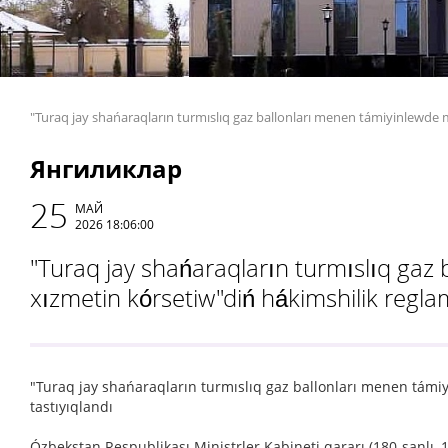
"Turaq jay shańaraqların turmıslıq gaz ballonları menen támiyinlewde m
Янгиликлар
25
МАЙ
2026 18:06:00
"Turaq jay shańaraqların turmıslıq gaz
xızmetin kórsetiw"diń hákimshilik reglam
"Turaq jay shańaraqların turmıslıq gaz ballonları menen támi
tastıyıqlandı
Ózbekstan Respublikası Ministrler Kabineti qararı (180-sanlı, 