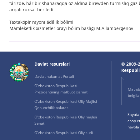
tárizde, hár bir shańaraqqa óz aldına birewden turmıslıq gaz ba
arqalı ruxsat beriledi.
Taxtakópir rayonı ádillik bólimi
Mámleketlik xızmetler orayı bólim baslıǵı M.Allambergenov
Davlat resurslari
© 2009-2
Respublik
Davlat hukumat Portali
O'zbekiston Respublikasi
Matnda 
Prezidentining matbuot xizmati
belgil
O'zbekiston Respublikasi Oliy Majlisi
Qonunchilik palatasi
Saytda
O'zbekiston Respublikasi Oliy majlisi
chop e
Senati
havola 
O'zbekiston Respublikasi Oliy sudi