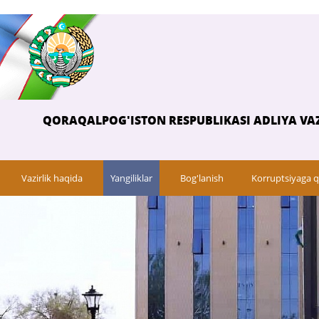
QORAQALPOG'ISTON RESPUBLIKASI ADLIYA VAZ
Vazirlik haqida
Yangiliklar
Bog'lanish
Korruptsiyaga q