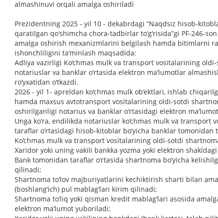
almashinuvi orqali amalga oshiriladi
Prezidentning 2025 - yil 10 - dekabrdagi “Naqdsiz hisob-kitobl
qaratilgan qo‘shimcha chora-tadbirlar to‘g‘risida”gi PF-246-son
amalga oshirish mexanizmlarini belgilash hamda bitimlarni ras
ishonchliligini ta’minlash maqsadida:
Adliya vazirligi Ko‘chmas mulk va transport vositalarining old
notariuslar va banklar o‘rtasida elektron ma’lumotlar almashish 
ro‘yxatidan o‘tkazdi.
2026 - yil 1- apreldan ko‘chmas mulk ob’ektlari, ishlab chiqari
hamda maxsus avtotransport vositalarining oldi-sotdi shartnom
oshirilganligi notarius va banklar o‘rtasidagi elektron ma’lumot
Unga ko‘ra, endilikda notariuslar ko‘chmas mulk va transport vo
taraflar o‘rtasidagi hisob-kitoblar bo‘yicha banklar tomonidan
Ko‘chmas mulk va transport vositalarining oldi-sotdi shartnoma
Xaridor yoki uning vakili bankka yozma yoki elektron shakldagi 
Bank tomonidan taraflar o‘rtasida shartnoma bo‘yicha kelishil
qilinadi;
Shartnoma to‘lov majburiyatlarini kechiktirish sharti bilan amal
(boshlang‘ich) pul mablag‘lari kirim qilinadi;
Shartnoma to‘liq yoki qisman kredit mablag‘lari asosida amal
elektron ma’lumot yuboriladi;