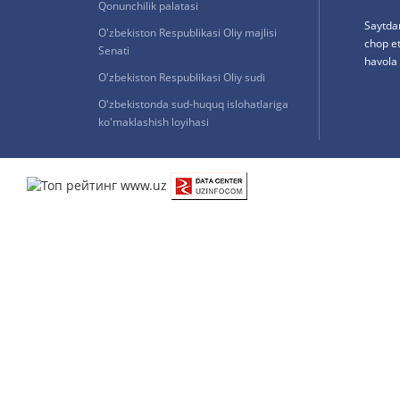
Qonunchilik palatasi
Saytda
O'zbekiston Respublikasi Oliy majlisi
chop e
Senati
havola 
O'zbekiston Respublikasi Oliy sudi
O'zbekistonda sud-huquq islohatlariga
ko'maklashish loyihasi