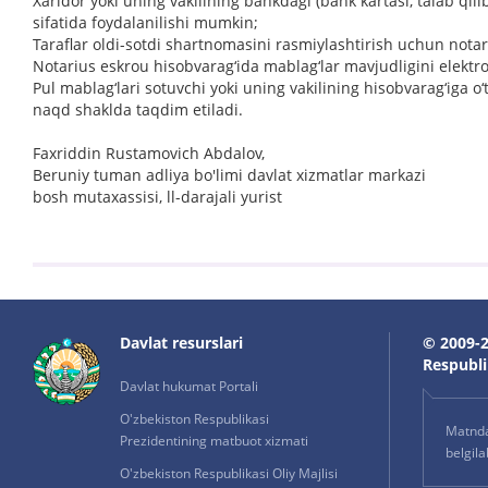
Xaridor yoki uning vakilining bankdagi (bank kartasi, talab q
sifatida foydalanilishi mumkin;
Taraflar oldi-sotdi shartnomasini rasmiylashtirish uchun notar
Notarius eskrou hisobvarag‘ida mablag‘lar mavjudligini elektr
Pul mablag‘lari sotuvchi yoki uning vakilining hisobvarag‘iga o‘t
naqd shaklda taqdim etiladi.
Faxriddin Rustamovich Abdalov,
Beruniy tuman adliya bo'limi davlat xizmatlar markazi
bosh mutaxassisi, ll-darajali yurist
Davlat resurslari
© 2009-2
Respublik
Davlat hukumat Portali
O'zbekiston Respublikasi
Matnda 
Prezidentining matbuot xizmati
belgil
O'zbekiston Respublikasi Oliy Majlisi