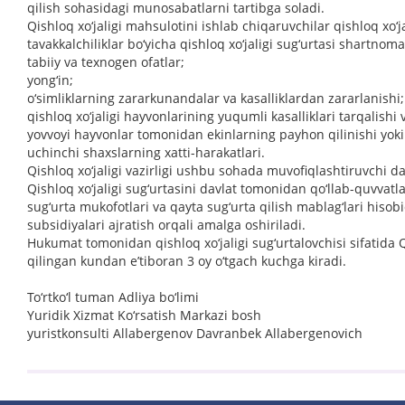
qilish sohasidagi munosabatlarni tartibga soladi.
Qishloq xo‘jaligi mahsulotini ishlab chiqaruvchilar qishloq xo‘
tavakkalchiliklar bo‘yicha qishloq xo‘jaligi sug‘urtasi shartnoma
tabiiy va texnogen ofatlar;
yong‘in;
o‘simliklarning zararkunandalar va kasalliklardan zararlanishi;
qishloq xo‘jaligi hayvonlarining yuqumli kasalliklari tarqalishi 
yovvoyi hayvonlar tomonidan ekinlarning payhon qilinishi yoki q
uchinchi shaxslarning xatti-harakatlari.
Qishloq xo‘jaligi vazirligi ushbu sohada muvofiqlashtiruvchi da
Qishloq xo‘jaligi sug‘urtasini davlat tomonidan qo‘llab-quvvat
sug‘urta mukofotlari va qayta sug‘urta qilish mablag‘lari hi
subsidiyalari ajratish orqali amalga oshiriladi.
Hukumat tomonidan qishloq xo‘jaligi sug‘urtalovchisi sifatida Qi
qilingan kundan e’tiboran 3 oy o‘tgach kuchga kiradi.
To‘rtko‘l tuman Adliya bo‘limi
Yuridik Xizmat Ko‘rsatish Markazi bosh
yuristkonsulti Allabergenov Davranbek Allabergenovich