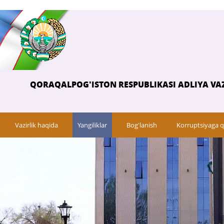
QORAQALPOG'ISTON RESPUBLIKASI ADLIYA VAZ
Vazirlik haqida
Yangiliklar
Bog'lanish
Korruptsiyaga q