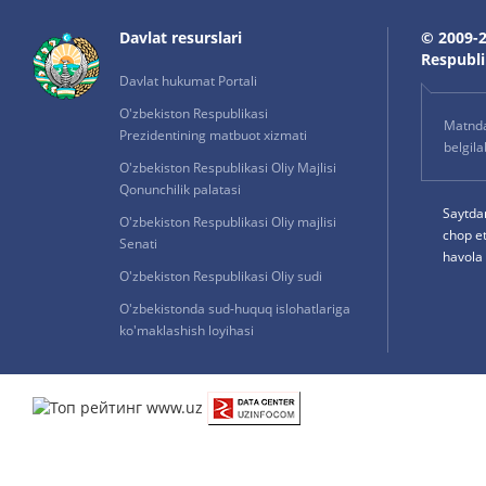
Davlat resurslari
© 2009-2
Respublik
Davlat hukumat Portali
O'zbekiston Respublikasi
Matnda 
Prezidentining matbuot xizmati
belgil
O'zbekiston Respublikasi Oliy Majlisi
Qonunchilik palatasi
Saytda
O'zbekiston Respublikasi Oliy majlisi
chop e
Senati
havola 
O'zbekiston Respublikasi Oliy sudi
O'zbekistonda sud-huquq islohatlariga
ko'maklashish loyihasi