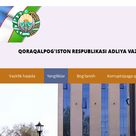
QORAQALPOG'ISTON RESPUBLIKASI ADLIYA VAZ
Vazirlik haqida
Yangiliklar
Bog'lanish
Korruptsiyaga q