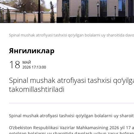
Spinal mushak atrofiyasi tashxisi qo‘yilgan bolalarni uy sharoitida davol
Янгиликлар
18
МАЙ
2026 17:13:00
Spinal mushak atrofiyasi tashxisi qo‘yilg
takomillashtiriladi
Spinal mushak atrofiyasi tashxisi qo‘yilgan bolalarni uy sharoit
O‘zbekiston Respublikasi Vazirlar Mahkamasining 2026 yil 17 a
qo‘yilgan bolalarni uy sharoitida davolash uchun zarur bo‘lgan