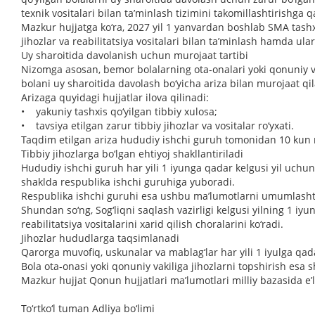
texnik vositalari bilan ta’minlash tizimini takomillashtirishga 
Mazkur hujjatga ko‘ra, 2027 yil 1 yanvardan boshlab SMA tashxi
jihozlar va reabilitatsiya vositalari bilan ta’minlash hamda ula
Uy sharoitida davolanish uchun murojaat tartibi
Nizomga asosan, bemor bolalarning ota-onalari yoki qonuniy v
bolani uy sharoitida davolash bo‘yicha ariza bilan murojaat qil
Arizaga quyidagi hujjatlar ilova qilinadi:
• yakuniy tashxis qo‘yilgan tibbiy xulosa;
• tavsiya etilgan zarur tibbiy jihozlar va vositalar ro‘yxati.
Taqdim etilgan ariza hududiy ishchi guruh tomonidan 10 kun m
Tibbiy jihozlarga bo‘lgan ehtiyoj shakllantiriladi
Hududiy ishchi guruh har yili 1 iyunga qadar kelgusi yil uchun 
shaklda respublika ishchi guruhiga yuboradi.
Respublika ishchi guruhi esa ushbu ma’lumotlarni umumlashtiri
Shundan so‘ng, Sog‘liqni saqlash vazirligi kelgusi yilning 1 iy
reabilitatsiya vositalarini xarid qilish choralarini ko‘radi.
Jihozlar hududlarga taqsimlanadi
Qarorga muvofiq, uskunalar va mablag‘lar har yili 1 iyulga qa
Bola ota-onasi yoki qonuniy vakiliga jihozlarni topshirish esa
Mazkur hujjat Qonun hujjatlari ma’lumotlari milliy bazasida e’l
To‘rtko‘l tuman Adliya bo‘limi