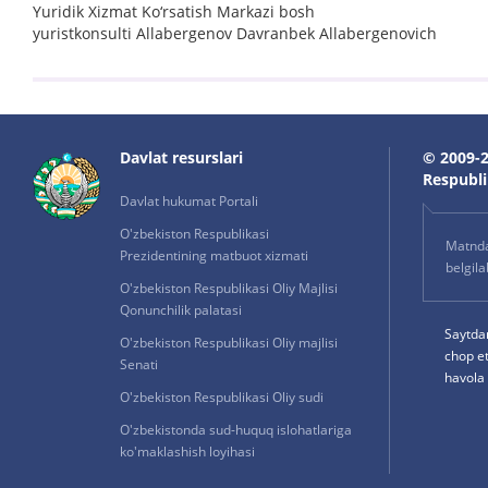
Yuridik Xizmat Ko‘rsatish Markazi bosh
yuristkonsulti Allabergenov Davranbek Allabergenovich
Davlat resurslari
© 2009-2
Respublik
Davlat hukumat Portali
O'zbekiston Respublikasi
Matnda 
Prezidentining matbuot xizmati
belgil
O'zbekiston Respublikasi Oliy Majlisi
Qonunchilik palatasi
Saytda
O'zbekiston Respublikasi Oliy majlisi
chop e
Senati
havola 
O'zbekiston Respublikasi Oliy sudi
O'zbekistonda sud-huquq islohatlariga
ko'maklashish loyihasi