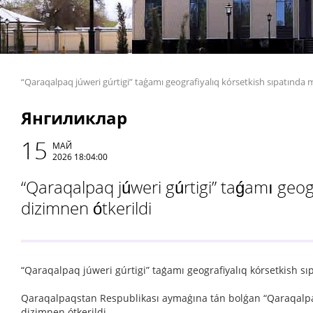
“Qaraqalpaq júweri gúrtigi” taǵamı geografiyalıq kórsetkish sıpatında 
Янгиликлар
15
МАЙ
2026 18:04:00
“Qaraqalpaq júweri gúrtigi” taǵamı geog
dizimnen ótkerildi
“Qaraqalpaq júweri gúrtigi” taǵamı geografiyalıq kórsetkish sı
Qaraqalpaqstan Respublikası aymaģına tán bolģan “Qaraqalpaq 
dizimnen ótkerildi.