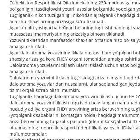
O‘zbekiston Respublikasi Oila kodeksining 230-moddasiga muv
bo‘lganligini tasdiqlovchi yetarli asoslar bo‘lganida yo‘qolgan y
Tug‘ilganlik, nikoh tuzilganligi, nikohdan ajralganlik haqidagi
ana shu shaxslarning arizasiga ko‘ra tiklanadi.
Agar o‘n olti yoshgacha bo‘lgan bolaning tug‘ilishi haqidagi yoz
muassasasi ma’muriyatining arizasiga binoan tiklanadi.
Yozuvni tiklashdan manfaatdor shaxslar o‘rtasida nizo bo‘lsa 
amalga oshiriladi.
Agar dalolatnoma yozuvining ikkala nusxasi ham yo‘qolgan bo‘l
shaxsiy arizasiga ko‘ra FHDY organi tomonidan amalga oshirila
Dalolatnoma yozuvlarini tiklash ularni tiklash uchun asos bo
amalga oshiriladi.
Dalolatnoma yozuvini tiklash to‘g‘risidagi ariza olingan taqdi
dalolatnoma yozuvlaridan nusxalarni, ular saqlanadigan joyda
tizimi orqali so‘rab olishi mumkin.
Tug‘ilganlik haqidagi dalolatnoma yozuvini tiklash uchun FHDY 
dalolatnoma yozuvini tiklash to‘g‘risida belgilangan namunadag
hududiy adliya organi FHDY arxivining ariza beruvchining tug‘il
(yo‘qolganlik sabablarini ko‘rsatgan holda) haqidagi ma’lumot
ariza beruvchining fuqarolik pasporti (identifikatsiyalovchi ID-
ota-onasining fuqarolik pasporti (identifikatsiyalovchi ID-kartas
ma’lumotnomalar;