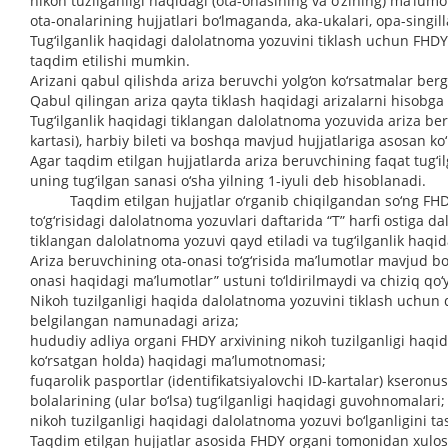
nikoh tuzilganligi haqidagi (ota-onasining va o‘zining) ma’lum
ota-onalarining hujjatlari bo‘lmaganda, aka-ukalari, opa-singilla
Tug‘ilganlik haqidagi dalolatnoma yozuvini tiklash uchun FHDY
taqdim etilishi mumkin.
Arizani qabul qilishda ariza beruvchi yolg‘on ko‘rsatmalar be
Qabul qilingan ariza qayta tiklash haqidagi arizalarni hisobga 
Tug‘ilganlik haqidagi tiklangan dalolatnoma yozuvida ariza beruv
kartasi), harbiy bileti va boshqa mavjud hujjatlariga asosan ko‘
Agar taqdim etilgan hujjatlarda ariza beruvchining faqat tug‘ilga
uning tug‘ilgan sanasi o‘sha yilning 1-iyuli deb hisoblanadi.
Taqdim etilgan hujjatlar o‘rganib chiqilgandan so‘ng FHDY o
to‘g‘risidagi dalolatnoma yozuvlari daftarida “T” harfi ostiga 
tiklangan dalolatnoma yozuvi qayd etiladi va tug‘ilganlik haq
Ariza beruvchining ota-onasi to‘g‘risida ma’lumotlar mavjud b
onasi haqidagi ma’lumotlar” ustuni to‘ldirilmaydi va chiziq qo‘y
Nikoh tuzilganligi haqida dalolatnoma yozuvini tiklash uchun q
belgilangan namunadagi ariza;
hududiy adliya organi FHDY arxivining nikoh tuzilganligi haqida
ko‘rsatgan holda) haqidagi ma’lumotnomasi;
fuqarolik pasportlar (identifikatsiyalovchi ID-kartalar) kseronus
bolalarining (ular bo‘lsa) tug‘ilganligi haqidagi guvohnomalari;
nikoh tuzilganligi haqidagi dalolatnoma yozuvi bo‘lganligini t
Taqdim etilgan hujjatlar asosida FHDY organi tomonidan xulosa 