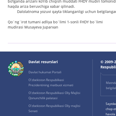
bo‘lganda arizani ko‘rib chiqish muddati FHDY mudiri tomoni
haqda ariza beruvchiga xabar qilinadi.
Dalolatnoma yozuvi qayta tiklanganligi uchun belgilangan ta
Qo`ng`irot tumani adliya bo`limi 1-sonli FHDY bo`limi
mudirasi Musayeva Juparxan
Davlat resurslari
© 2009-2
Respublik
Davlat hukumat Portali
O'zbekiston Respublikasi
Matnda 
Prezidentining matbuot xizmati
belgil
O'zbekiston Respublikasi Oliy Majlisi
Qonunchilik palatasi
Saytda
O'zbekiston Respublikasi Oliy majlisi
chop e
Senati
havola 