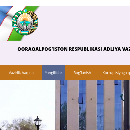
QORAQALPOG'ISTON RESPUBLIKASI ADLIYA VAZ
Vazirlik haqida
Yangiliklar
Bog'lanish
Korruptsiyaga q