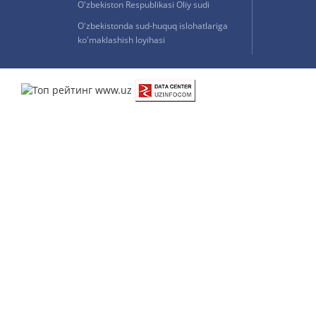
O'zbekiston Respublikasi Oliy sudi
O'zbekistonda sud-huquq islohatlariga
ko'maklashish loyihasi