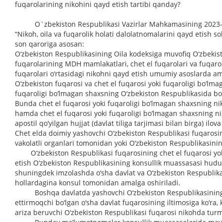
fuqarolarining nikohini qayd etish tartibi qanday?
O`zbekiston Respublikasi Vazirlar Mahkamasining 2023-yi
“Nikoh, oila va fuqarolik holati dalolatnomalarini qayd etish so
son qaroriga asosan:
O‘zbekiston Respublikasining Oila kodeksiga muvofiq O‘zbekis
fuqarolarining MDH mamlakatlari, chet el fuqarolari va fuqaro
fuqarolari o‘rtasidagi nikohni qayd etish umumiy asoslarda am
O‘zbekiston fuqarosi va chet el fuqarosi yoki fuqaroligi bo‘lma
fuqaroligi bo‘lmagan shaxsning O‘zbekiston Respublikasida bo‘l
Bunda chet el fuqarosi yoki fuqaroligi bo‘lmagan shaxsning nik
hamda chet el fuqarosi yoki fuqaroligi bo‘lmagan shaxsning nik
apostil qo‘yilgan hujjat (davlat tiliga tarjimasi bilan birga) ilova
Chet elda doimiy yashovchi O‘zbekiston Respublikasi fuqarosin
vakolatli organlari tomonidan yoki O‘zbekiston Respublikasin
O‘zbekiston Respublikasi fuqarosining chet el fuqarosi yoki 
etish O‘zbekiston Respublikasining konsullik muassasasi hudu
shuningdek imzolashda o‘sha davlat va O‘zbekiston Respublik
hollardagina konsul tomonidan amalga oshiriladi.
Boshqa davlatda yashovchi O‘zbekiston Respublikasining fu
ettirmoqchi bo‘lgan o‘sha davlat fuqarosining iltimosiga ko‘ra
ariza beruvchi O‘zbekiston Respublikasi fuqarosi nikohda tu