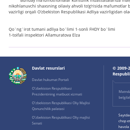
Bunday ma’lumotnomalar konsullik muassasalarida mavjud b
nikohlanuvchi shaxsning oilaviy ahvoli to‘g‘risida ma’lumotlar
vazirligi orqali O‘zbekiston Respublikasi Adliya vazirligidan ola
Qo`ng`irot tumani adliya bo`limi 1-sonli FHDY bo`limi
1-toifali inspektori Allamuratova Elza
Davlat resurslari
© 2009-2
Respublik
Davlat hukumat Portali
O'zbekiston Respublikasi
Matnda 
Prezidentining matbuot xizmati
belgil
O'zbekiston Respublikasi Oliy Majlisi
Qonunchilik palatasi
Saytda
O'zbekiston Respublikasi Oliy majlisi
chop e
Senati
havola 