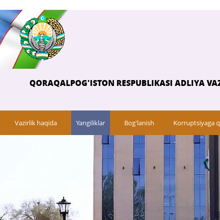
QORAQALPOG'ISTON RESPUBLIKASI ADLIYA VAZ
Vazirlik haqida
Yangiliklar
Bog'lanish
Korruptsiyaga q