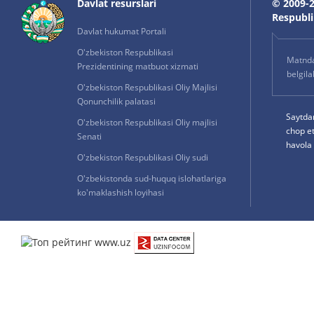
Davlat resurslari
© 2009-2
Respublik
Davlat hukumat Portali
O'zbekiston Respublikasi
Matnda 
Prezidentining matbuot xizmati
belgil
O'zbekiston Respublikasi Oliy Majlisi
Qonunchilik palatasi
Saytda
O'zbekiston Respublikasi Oliy majlisi
chop e
Senati
havola 
O'zbekiston Respublikasi Oliy sudi
O'zbekistonda sud-huquq islohatlariga
ko'maklashish loyihasi