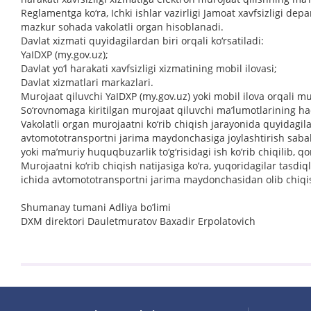
Reglamentga ko‘ra, Ichki ishlar vazirligi Jamoat xavfsizligi dep
mazkur sohada vakolatli organ hisoblanadi.
Davlat xizmati quyidagilardan biri orqali ko‘rsatiladi:
YaIDXP (my.gov.uz);
Davlat yo‘l harakati xavfsizligi xizmatining mobil ilovasi;
Davlat xizmatlari markazlari.
Murojaat qiluvchi YaIDXP (my.gov.uz) yoki mobil ilova orqali mu
So‘rovnomaga kiritilgan murojaat qiluvchi ma’lumotlarining haqq
Vakolatli organ murojaatni ko‘rib chiqish jarayonida quyidagila
avtomototransportni jarima maydonchasiga joylashtirish sababla
yoki ma’muriy huquqbuzarlik to‘g‘risidagi ish ko‘rib chiqilib, q
Murojaatni ko‘rib chiqish natijasiga ko‘ra, yuqoridagilar tasdi
ichida avtomototransportni jarima maydonchasidan olib chiq
Shumanay tumani Adliya bo’limi
DXM direktori Dauletmuratov Baxadir Erpolatovich