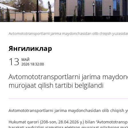
Avtomototransportlarni jarima maydonchasidan olib chiqish yuzasidan e
Янгиликлар
13
МАЙ
2026 18:32:00
Avtomototransportlarni jarima maydonc
murojaat qilish tartibi belgilandi
Avtomototransportlarni jarima maydonchasidan olib chiqish yuz
Hukumat qarori (208-son, 28.04.2026 y.) bilan “Avtomototransp
harakati xavfsizligi xizmatiga elektron murojaat qilishning ma