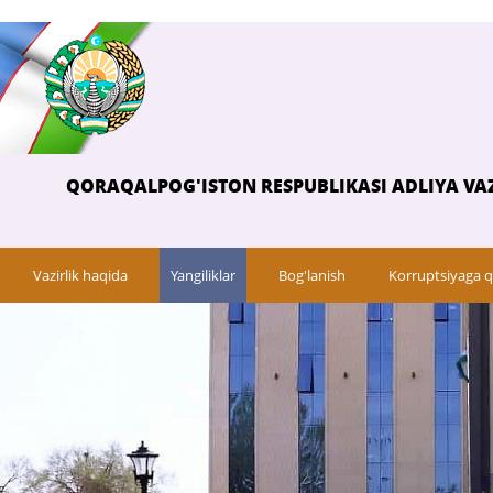
QORAQALPOG'ISTON RESPUBLIKASI ADLIYA VAZ
Vazirlik haqida
Yangiliklar
Bog'lanish
Korruptsiyaga q